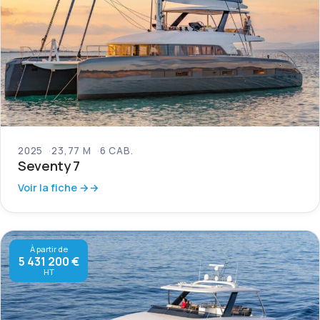
2025
23,77 M
6 CAB.
Seventy 7
Voir la fiche →
À partir de
5 431 200 €
HT