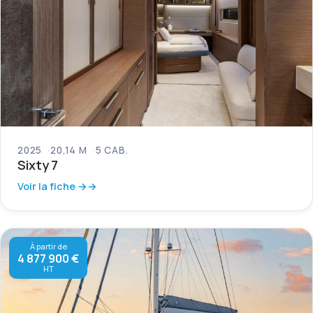
2025
20,14 M
5 CAB.
Sixty 7
Voir la fiche →
À partir de
4 877 900 €
HT