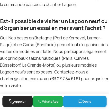
la commande passée au chantier Lagoon.
Est-il possible de visiter un Lagoon neuf ou
d’organiser un essai en mer avant l’achat ?
Oui. Nos bases en Bretagne (Port de Kernevel, Larmor-
Plage) et en Corse (Bonifacio) permettent d’organiser des
visites de modèles en flotte. Nous participons également
aux principaux salons nautiques (Paris, Cannes,
Düsseldorf, La Grande-Motte) où plusieurs modèles
Lagoon neufs sont exposés. Contactez-nous à
charter@sailoe.com ou au +33 2 97 84 61 61 pour organiser
votre visite.
Quelle est la différence entre acheter neuf
Appeler
WhatsApp
Devis