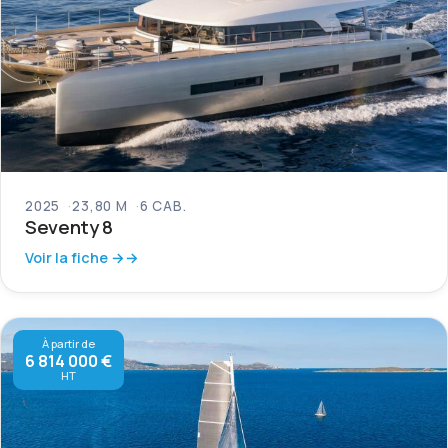
2025
23,80 M
6 CAB.
Seventy 8
Voir la fiche →
À partir de
6 814 000 €
HT