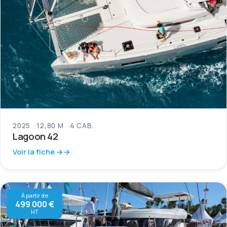
2025
12,80 M
4 CAB.
Lagoon 42
Voir la fiche →
À partir de
499 000 €
HT