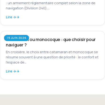
: un armement réglementaire complet selon la zone de
navigation (Division 240),…
Lire →
19 JUIN 2026
Catamaran ou monocoque : que choisir pour
naviguer ?
En croisière, le choix entre catamaran et monocoque se
résume souvent à une question de priorité : le confort et
l'espace de…
Lire →