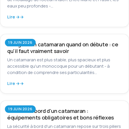
eaux peu profondes -…
Lire →
19 JUIN 2026
Naviguer en catamaran quand on débute : ce
qu'il faut vraiment savoir
Un catamaran est plus stable, plus spacieux et plus
accessible qu'un monocoque pour un débutant - à
condition de comprendre ses particularités…
Lire →
19 JUIN 2026
Sécurité à bord d'un catamaran :
équipements obligatoires et bons réflexes
La sécurité à bord d'un catamaran repose sur trois piliers