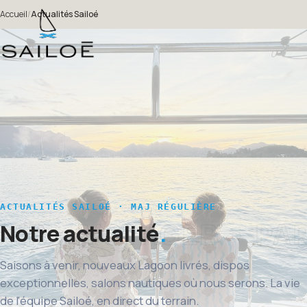
Accueil
/
Actualités Sailoé
ACTUALITÉS SAILOÉ · MAJ RÉGULIÈRE
Notre actualité
Saisons à venir, nouveaux Lagoon livrés, dispos
exceptionnelles, salons nautiques où nous serons. La vie
de l'équipe Sailoé, en direct du terrain.