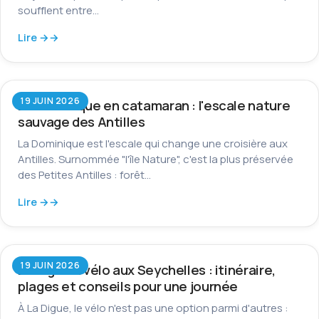
soufflent entre…
Lire →
19 JUIN 2026
La Dominique en catamaran : l'escale nature
sauvage des Antilles
La Dominique est l'escale qui change une croisière aux
Antilles. Surnommée "l'île Nature", c'est la plus préservée
des Petites Antilles : forêt…
Lire →
19 JUIN 2026
La Digue à vélo aux Seychelles : itinéraire,
plages et conseils pour une journée
À La Digue, le vélo n'est pas une option parmi d'autres :