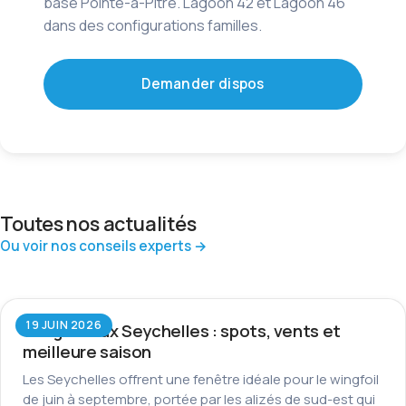
base Pointe-à-Pitre. Lagoon 42 et Lagoon 46
dans des configurations familles.
Demander dispos
Toutes nos actualités
Ou voir nos conseils experts →
19 JUIN 2026
Wingfoil aux Seychelles : spots, vents et
meilleure saison
Les Seychelles offrent une fenêtre idéale pour le wingfoil
de juin à septembre, portée par les alizés de sud-est qui