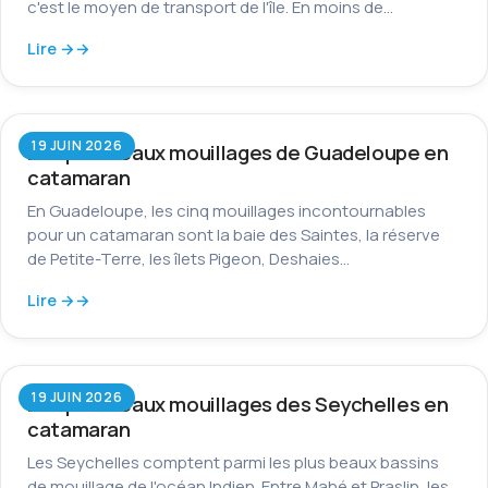
c'est le moyen de transport de l'île. En moins de…
Lire →
19 JUIN 2026
Les plus beaux mouillages de Guadeloupe en
catamaran
En Guadeloupe, les cinq mouillages incontournables
pour un catamaran sont la baie des Saintes, la réserve
de Petite-Terre, les îlets Pigeon, Deshaies…
Lire →
19 JUIN 2026
Les plus beaux mouillages des Seychelles en
catamaran
Les Seychelles comptent parmi les plus beaux bassins
de mouillage de l'océan Indien. Entre Mahé et Praslin, les