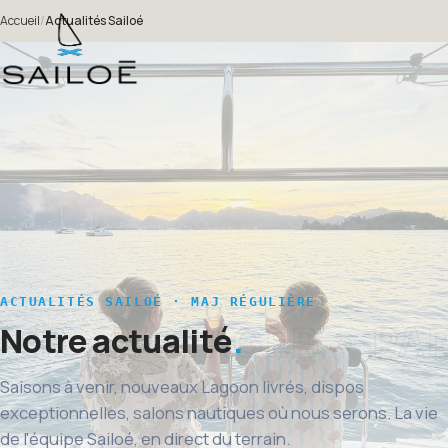
Accueil
/
Actualités Sailoé
ACTUALITÉS SAILOÉ · MAJ RÉGULIÈRE
Notre actualité
Saisons à venir, nouveaux Lagoon livrés, dispos
exceptionnelles, salons nautiques où nous serons. La vie
de l'équipe Sailoé, en direct du terrain.