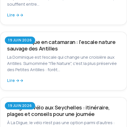
soufflent entre…
Lire →
19 JUIN 2026
La Dominique en catamaran : l'escale nature
sauvage des Antilles
La Dominique est l'escale qui change une croisière aux
Antilles. Surnommée "l'île Nature", c'est la plus préservée
des Petites Antilles : forêt…
Lire →
19 JUIN 2026
La Digue à vélo aux Seychelles : itinéraire,
plages et conseils pour une journée
À La Digue, le vélo n'est pas une option parmi d'autres :