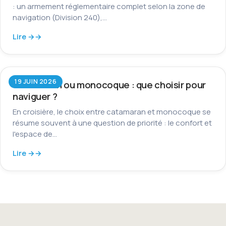
: un armement réglementaire complet selon la zone de
navigation (Division 240),…
Lire →
19 JUIN 2026
Catamaran ou monocoque : que choisir pour
naviguer ?
En croisière, le choix entre catamaran et monocoque se
résume souvent à une question de priorité : le confort et
l'espace de…
Lire →