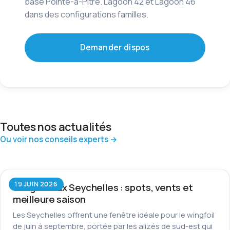
base Pointe-à-Pitre. Lagoon 42 et Lagoon 46
dans des configurations familles.
Demander dispos
Toutes nos actualités
Ou voir nos conseils experts →
19 JUIN 2026
Wingfoil aux Seychelles : spots, vents et
meilleure saison
Les Seychelles offrent une fenêtre idéale pour le wingfoil
de juin à septembre, portée par les alizés de sud-est qui