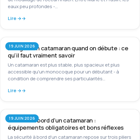
eaux peu profondes -…
Lire →
19 JUIN 2026
Naviguer en catamaran quand on débute : ce
qu'il faut vraiment savoir
Un catamaran est plus stable, plus spacieux et plus
accessible qu'un monocoque pour un débutant - à
condition de comprendre ses particularités…
Lire →
19 JUIN 2026
Sécurité à bord d'un catamaran :
équipements obligatoires et bons réflexes
La sécurité à bord d'un catamaran repose sur trois piliers