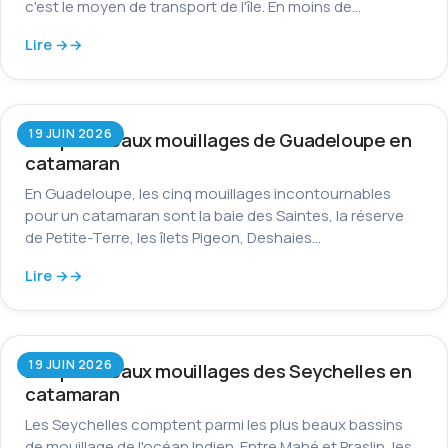
c'est le moyen de transport de l'île. En moins de…
Lire →
19 JUIN 2026
Les plus beaux mouillages de Guadeloupe en
catamaran
En Guadeloupe, les cinq mouillages incontournables
pour un catamaran sont la baie des Saintes, la réserve
de Petite-Terre, les îlets Pigeon, Deshaies…
Lire →
19 JUIN 2026
Les plus beaux mouillages des Seychelles en
catamaran
Les Seychelles comptent parmi les plus beaux bassins
de mouillage de l'océan Indien. Entre Mahé et Praslin, les