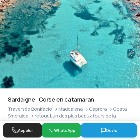
Sardaigne · Corse en catamaran
Traversée Bonifacio → Maddalena → Caprera → Costa
Smeralda → retour. L'un des plus beaux tours de la
Méditerranée.
Appeler
WhatsApp
Devis
Voir l'itinéraire →