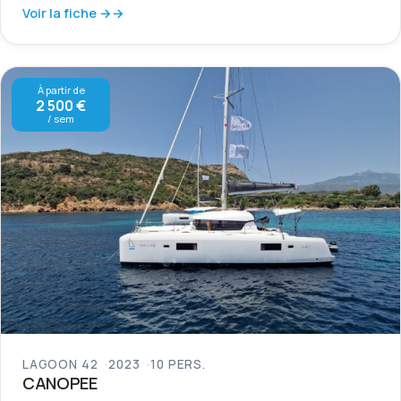
Voir la fiche →
À partir de
2 500 €
/ sem
LAGOON 42
2023
10 PERS.
CANOPEE