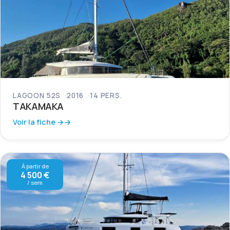
LAGOON 52S
2016
14 PERS.
TAKAMAKA
Voir la fiche →
À partir de
4 500 €
/ sem