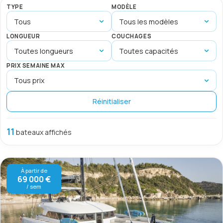
TYPE
MODÈLE
LONGUEUR
COUCHAGES
PRIX SEMAINE MAX
Réinitialiser
11
bateaux affichés
À partir de
69 000 €
/ sem