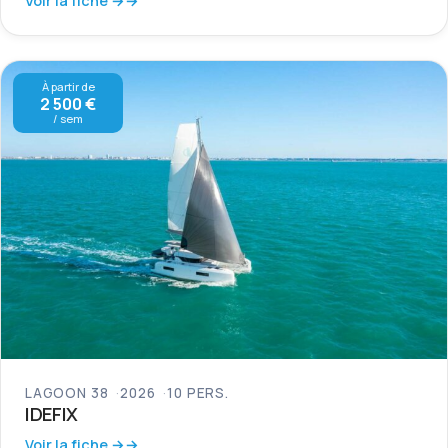
Voir la fiche →
À partir de
2 500 €
/ sem
LAGOON 38
2026
10 PERS.
IDEFIX
Voir la fiche →