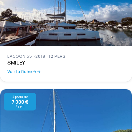
LAGOON 55
2018
12 PERS.
SMILEY
Voir la fiche →
À partir de
7 000 €
/ sem