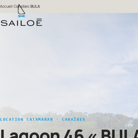
Accueil
/
Caraïbes
/
BULA
LOCATION CATAMARAN · CARAÏBES
Lagoon 46
« BUL