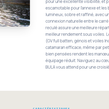
pour une excellente visibilité, et 
escamotable pour l'annexe et les b
lumineux, sobre et raffiné, avec un
connexion naturelle entre le carré 
reculé assure une meilleure répart
meilleur rendement sous voiles. L
(GV full batten, génois et voiles I
catamaran efficace, même par pe
bien pensées rendent les manœu
équipage réduit. Naviguez au cœur 
BULA vous attend pour une croisiè
CARACTÉRISTIQUES