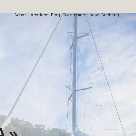
Achat
Locations
Blog
Qui sommes-nous
Yachting
A »