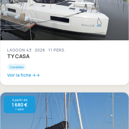
LAGOON 43
2026
11 PERS.
TY CASA
Caraibes
Voir la fiche →
À partir de
1 680 €
/ sem