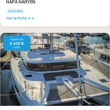
NAPA NARYEN
Seychelles
Voir la fiche →
À partir de
6 400 €
/ sem