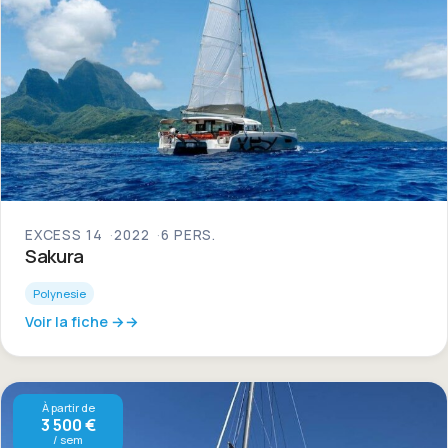
EXCESS 14
2022
6 PERS.
Sakura
Polynesie
Voir la fiche →
À partir de
3 500 €
/ sem