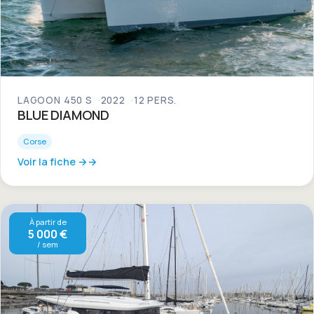
LAGOON 450 S
2022
12 PERS.
BLUE DIAMOND
Corse
Voir la fiche →
À partir de
5 000 €
/ sem