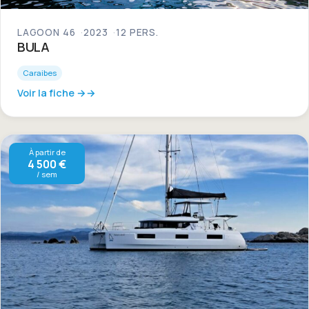
LAGOON 46
2023
12 PERS.
BULA
Caraibes
Voir la fiche →
À partir de
4 500 €
/ sem