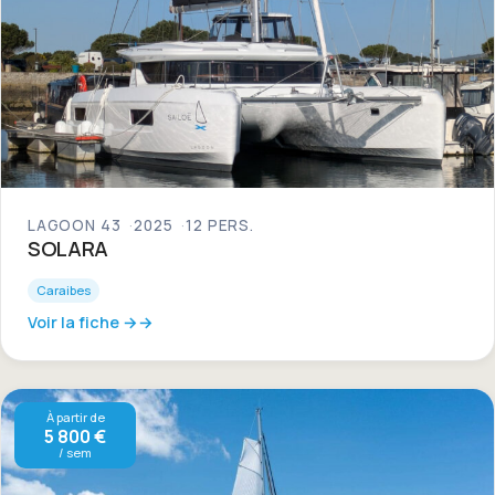
LAGOON 43
2025
12 PERS.
SOLARA
Caraibes
Voir la fiche →
À partir de
5 800 €
/ sem