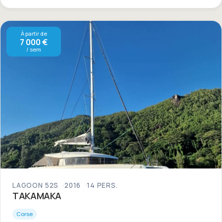
À partir de
7 000 €
/ sem
LAGOON 52S
2016
14 PERS.
TAKAMAKA
Corse