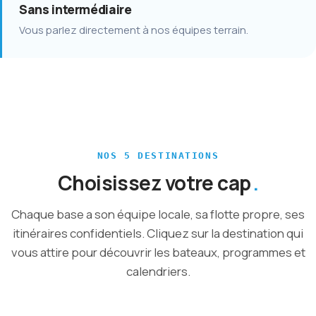
Sans intermédiaire
Vous parlez directement à nos équipes terrain.
NOS 5 DESTINATIONS
Choisissez votre cap
MAHÉ · EDEN ISLAND
Chaque base a son équipe locale, sa flotte propre, ses
POINTE-À-PITRE · MARINA BAS-DU-FORT
Seychelles
.
itinéraires confidentiels. Cliquez sur la destination qui
BONIFACIO · PORT DE COMMERCE
Caraibes
.
vous attire pour découvrir les bateaux, programmes et
LARMOR-PLAGE · PORT DE KERNEVEL
Corse
.
Toute l'année
8 catamarans
calendriers.
SUR DEMANDE
Bretagne
.
Décembre à avril
12 catamarans
Découvrir aux seychelles →
Polynesie
.
Mai à octobre
6 catamarans
Découvrir aux caraibes →
Mai à septembre
4 catamarans