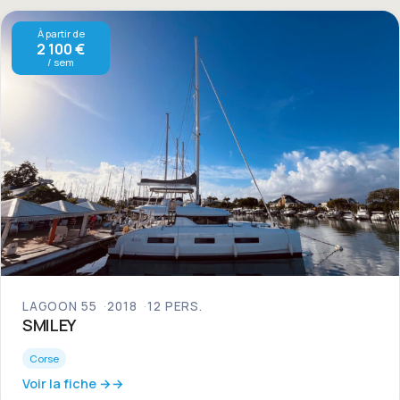
À partir de
2 100 €
/ sem
LAGOON 55
2018
12 PERS.
SMILEY
Corse
Voir la fiche →