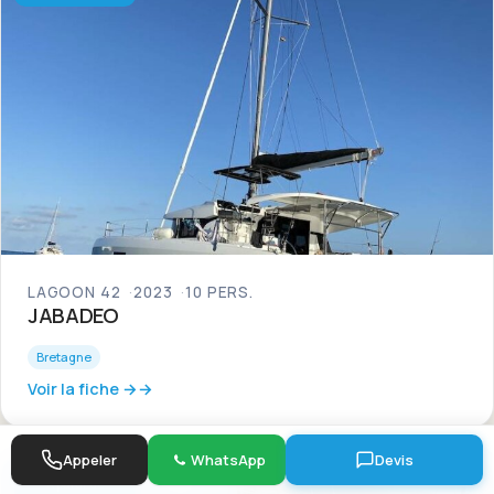
LAGOON 42
2023
10 PERS.
JABADEO
Bretagne
Voir la fiche →
Appeler
WhatsApp
Devis
À partir de