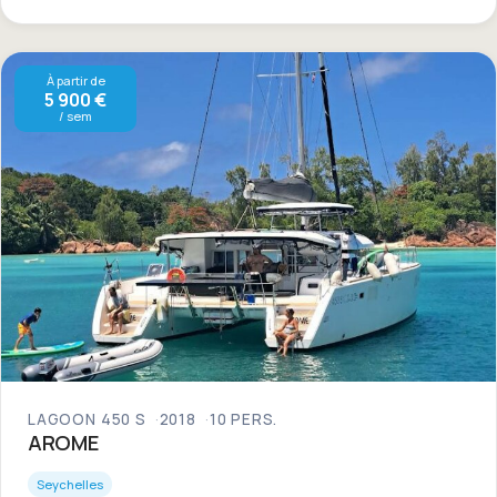
À partir de
5 900 €
/ sem
LAGOON 450 S
2018
10 PERS.
AROME
Seychelles