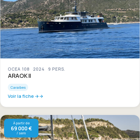
OCEA 108
2024
9 PERS.
ARAOK II
Caraibes
Voir la fiche →
À partir de
69 000 €
/ sem