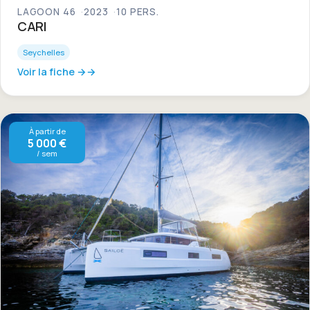
LAGOON 46
2023
10 PERS.
CARI
Seychelles
Voir la fiche →
À partir de
5 000 €
/ sem