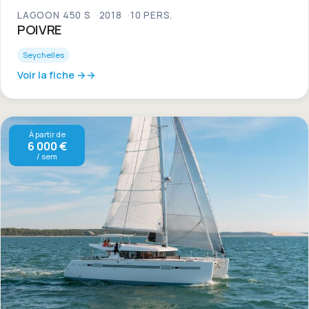
LAGOON 450 S
2018
10 PERS.
POIVRE
Seychelles
Voir la fiche →
À partir de
6 000 €
/ sem