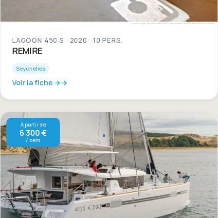
LAGOON 450 S
2020
10 PERS.
REMIRE
Seychelles
Voir la fiche →
À partir de
6 300 €
/ sem