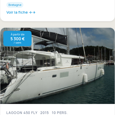
Bretagne
Voir la fiche →
À partir de
5 300 €
/ sem
LAGOON 450 FLY
2015
10 PERS.