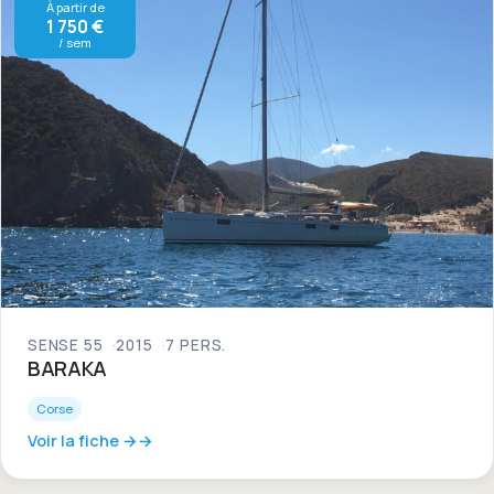
À partir de
1 750 €
/ sem
SENSE 55
2015
7 PERS.
BARAKA
Corse
Voir la fiche →