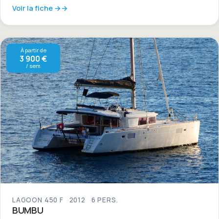
Voir la fiche →
À partir de
3 900 €
/ sem
LAGOON 450 F
2012
6 PERS.
BUMBU