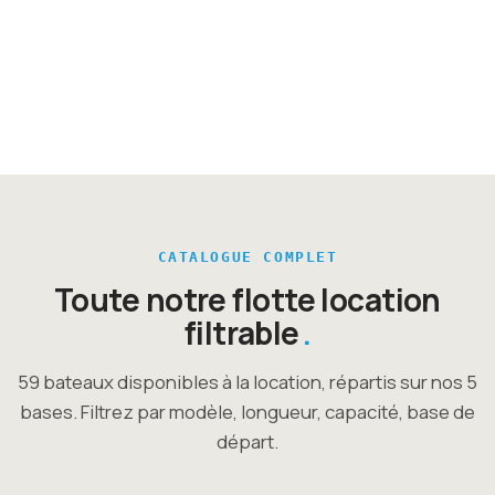
Découvrir en corse →
Selon programme
À planifier
Découvrir en bretagne →
Découvrir en polynesie →
CATALOGUE COMPLET
Toute notre flotte location
filtrable
59 bateaux disponibles à la location, répartis sur nos 5
bases. Filtrez par modèle, longueur, capacité, base de
départ.