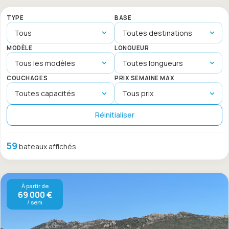
TYPE
BASE
MODÈLE
LONGUEUR
COUCHAGES
PRIX SEMAINE MAX
Réinitialiser
59
bateaux affichés
À partir de
69 000 €
/ sem