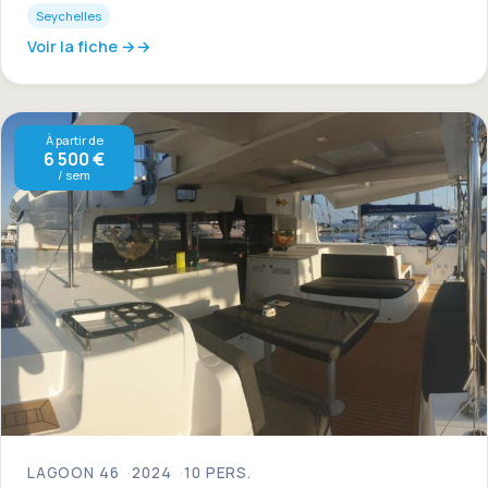
Seychelles
Voir la fiche →
À partir de
6 500 €
/ sem
LAGOON 46
2024
10 PERS.