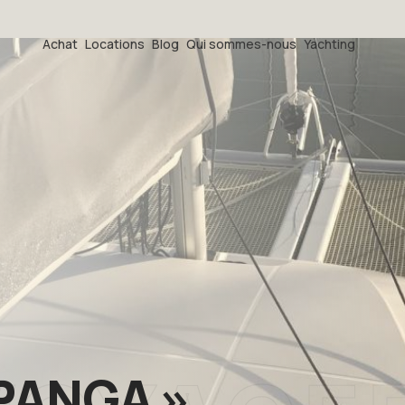
Achat
Locations
Blog
Qui sommes-nous
Yachting
PANGA »