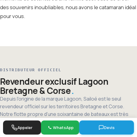
des souvenirs inoubliables, nous avons le catamaran idéal
pour vous.
DISTRIBUTEUR OFFICIEL
Revendeur exclusif Lagoon
Bretagne & Corse
Depuis l'origine de la marque Lagoon, Sailoé est le seul
revendeur officiel sur les territoires Bretagne et Corse.
Notre flotte propre d'une soixantaine de bateaux est très
majoritairement composée de Lagoon : un showroom
Appeler
WhatsApp
Devis
navigant permanent où chaque modèle est expérimenté.
Plus de 100 catamarans Lagoon livrés en 30 ans. Notre