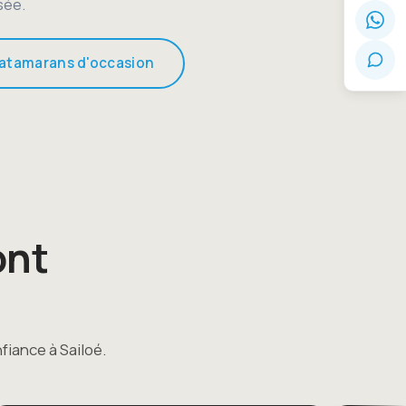
isée.
atamarans d'occasion
ont
nfiance à Sailoé.