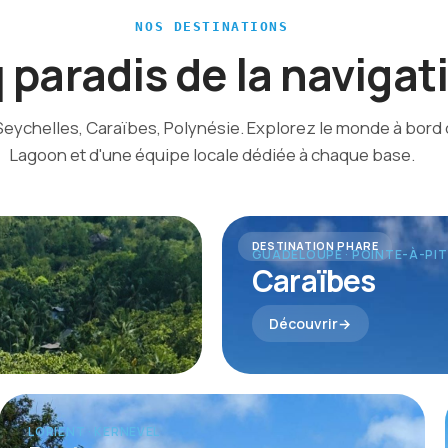
NOS DESTINATIONS
 paradis de la navigat
Seychelles, Caraïbes, Polynésie. Explorez le monde à bord
Lagoon et d'une équipe locale dédiée à chaque base.
DESTINATION PHARE
GUADELOUPE · POINTE-À-PI
Caraïbes
Découvrir
LORIENT · KERNEVEL