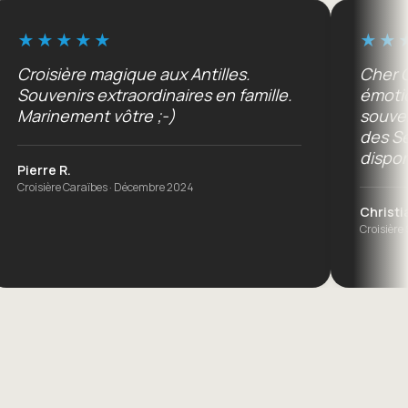
e magique aux Antilles.
Cher Capitaine, c
s extraordinaires en famille.
émotion que nou
nt vôtre ;-)
souvenir de cett
des Seychelles. A
disponibilité.
raïbes · Décembre 2024
Christian G.
Croisière Seychelles · Juin