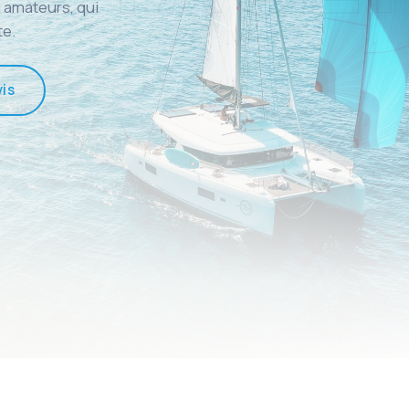
 amateurs, qui
te.
is