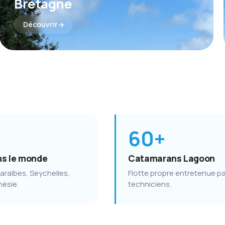
Bretagne
Découvrir
60+
ns le monde
Catamarans Lagoon
araïbes, Seychelles,
Flotte propre entretenue p
nésie.
techniciens.