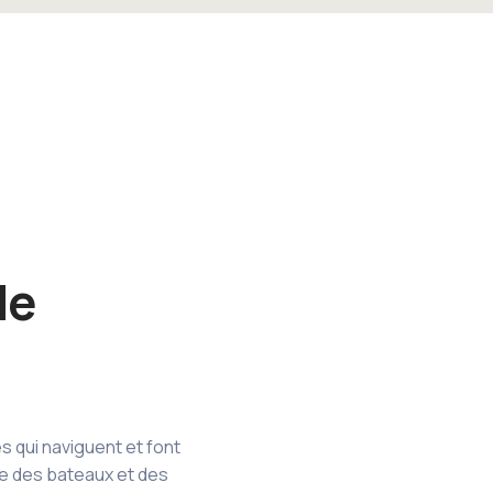
de
 qui naviguent et font
e des bateaux et des