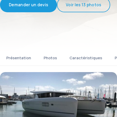
Demander un devis
Voir les 13 photos
Présentation
Photos
Caractéristiques
P