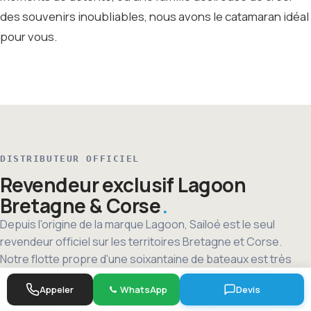
des souvenirs inoubliables, nous avons le catamaran idéal
pour vous.
DISTRIBUTEUR OFFICIEL
Revendeur exclusif Lagoon
Bretagne & Corse
Depuis l'origine de la marque Lagoon, Sailoé est le seul
revendeur officiel sur les territoires Bretagne et Corse.
Notre flotte propre d'une soixantaine de bateaux est très
majoritairement composée de Lagoon : un showroom
Appeler
WhatsApp
Devis
navigant permanent où chaque modèle est expérimenté.
Plus de 100 catamarans Lagoon livrés en 30 ans. Notre