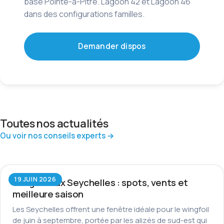
base Pointe-à-Pitre. Lagoon 42 et Lagoon 46
dans des configurations familles.
Demander dispos
Toutes nos actualités
Ou voir nos conseils experts →
19 JUIN 2026
Wingfoil aux Seychelles : spots, vents et
meilleure saison
Les Seychelles offrent une fenêtre idéale pour le wingfoil
de juin à septembre, portée par les alizés de sud-est qui