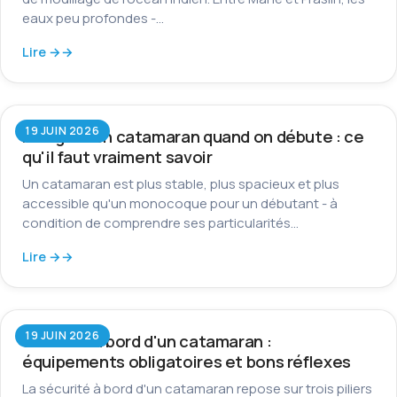
eaux peu profondes -…
Lire →
19 JUIN 2026
Naviguer en catamaran quand on débute : ce
qu'il faut vraiment savoir
Un catamaran est plus stable, plus spacieux et plus
accessible qu'un monocoque pour un débutant - à
condition de comprendre ses particularités…
Lire →
19 JUIN 2026
Sécurité à bord d'un catamaran :
équipements obligatoires et bons réflexes
La sécurité à bord d'un catamaran repose sur trois piliers