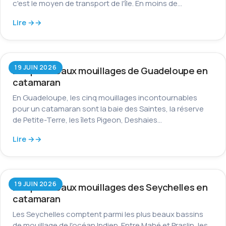
c'est le moyen de transport de l'île. En moins de…
Lire →
19 JUIN 2026
Les plus beaux mouillages de Guadeloupe en
catamaran
En Guadeloupe, les cinq mouillages incontournables
pour un catamaran sont la baie des Saintes, la réserve
de Petite-Terre, les îlets Pigeon, Deshaies…
Lire →
19 JUIN 2026
Les plus beaux mouillages des Seychelles en
catamaran
Les Seychelles comptent parmi les plus beaux bassins
de mouillage de l'océan Indien. Entre Mahé et Praslin, les