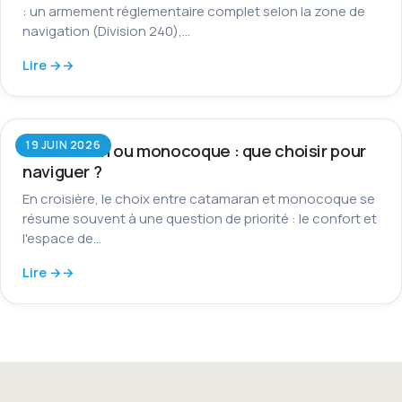
: un armement réglementaire complet selon la zone de
navigation (Division 240),…
Lire →
19 JUIN 2026
Catamaran ou monocoque : que choisir pour
naviguer ?
En croisière, le choix entre catamaran et monocoque se
résume souvent à une question de priorité : le confort et
l'espace de…
Lire →