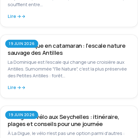
soufflent entre…
Lire →
19 JUIN 2026
La Dominique en catamaran : l'escale nature
sauvage des Antilles
La Dominique est l'escale qui change une croisière aux
Antilles. Surnommée "l'île Nature", c'est la plus préservée
des Petites Antilles : forêt…
Lire →
19 JUIN 2026
La Digue à vélo aux Seychelles : itinéraire,
plages et conseils pour une journée
À La Digue, le vélo n'est pas une option parmi d'autres :