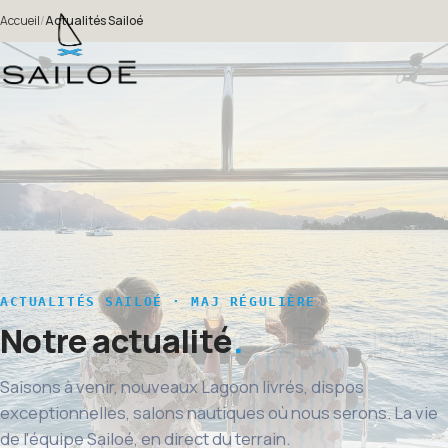
Accueil
/
Actualités Sailoé
ACTUALITÉS SAILOÉ · MAJ RÉGULIÈRE
Notre actualité
Saisons à venir, nouveaux Lagoon livrés, dispos
exceptionnelles, salons nautiques où nous serons. La vie
de l'équipe Sailoé, en direct du terrain.