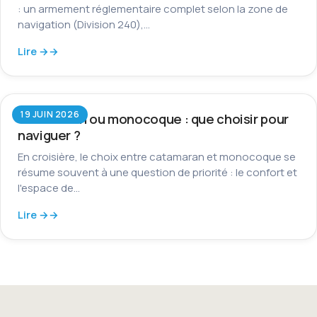
: un armement réglementaire complet selon la zone de
navigation (Division 240),…
Lire →
19 JUIN 2026
Catamaran ou monocoque : que choisir pour
naviguer ?
En croisière, le choix entre catamaran et monocoque se
résume souvent à une question de priorité : le confort et
l'espace de…
Lire →