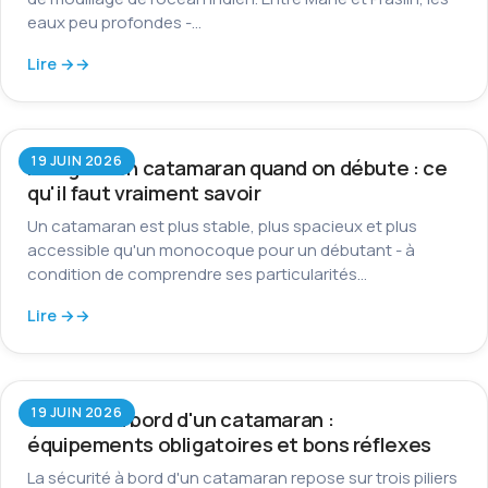
eaux peu profondes -…
Lire →
19 JUIN 2026
Naviguer en catamaran quand on débute : ce
qu'il faut vraiment savoir
Un catamaran est plus stable, plus spacieux et plus
accessible qu'un monocoque pour un débutant - à
condition de comprendre ses particularités…
Lire →
19 JUIN 2026
Sécurité à bord d'un catamaran :
équipements obligatoires et bons réflexes
La sécurité à bord d'un catamaran repose sur trois piliers