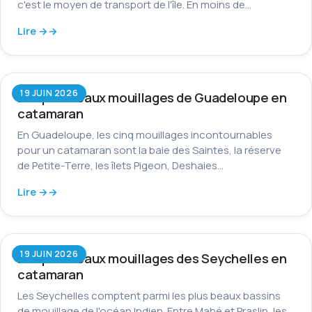
c'est le moyen de transport de l'île. En moins de…
Lire →
19 JUIN 2026
Les plus beaux mouillages de Guadeloupe en
catamaran
En Guadeloupe, les cinq mouillages incontournables
pour un catamaran sont la baie des Saintes, la réserve
de Petite-Terre, les îlets Pigeon, Deshaies…
Lire →
19 JUIN 2026
Les plus beaux mouillages des Seychelles en
catamaran
Les Seychelles comptent parmi les plus beaux bassins
de mouillage de l'océan Indien. Entre Mahé et Praslin, les