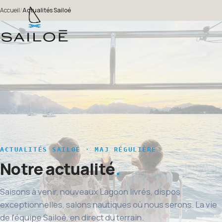
Accueil
/
Actualités Sailoé
ACTUALITÉS SAILOÉ · MAJ RÉGULIÈRE
Notre actualité
Saisons à venir, nouveaux Lagoon livrés, dispos
exceptionnelles, salons nautiques où nous serons. La vie
de l'équipe Sailoé, en direct du terrain.