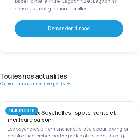
base Pointe-à-Pitre. Lagoon 42 et Lagoon 46
dans des configurations familles.
Demander dispos
Toutes nos actualités
Ou voir nos conseils experts →
19 JUIN 2026
Wingfoil aux Seychelles : spots, vents et
meilleure saison
Les Seychelles offrent une fenêtre idéale pour le wingfoil
de juin à septembre, portée par les alizés de sud-est qui