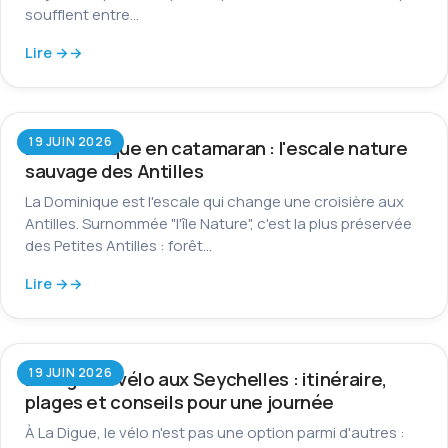
soufflent entre…
Lire →
19 JUIN 2026
La Dominique en catamaran : l'escale nature
sauvage des Antilles
La Dominique est l'escale qui change une croisière aux
Antilles. Surnommée "l'île Nature", c'est la plus préservée
des Petites Antilles : forêt…
Lire →
19 JUIN 2026
La Digue à vélo aux Seychelles : itinéraire,
plages et conseils pour une journée
À La Digue, le vélo n'est pas une option parmi d'autres :