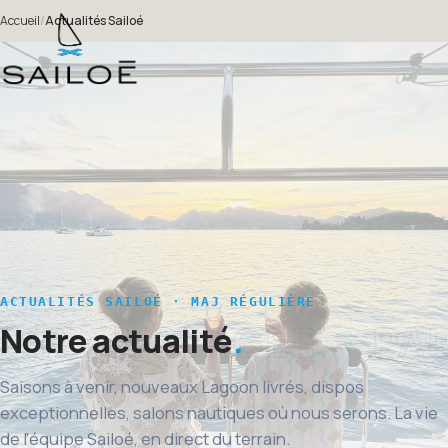
Accueil
/
Actualités Sailoé
ACTUALITÉS SAILOÉ · MAJ RÉGULIÈRE
Notre actualité
Saisons à venir, nouveaux Lagoon livrés, dispos
exceptionnelles, salons nautiques où nous serons. La vie
de l'équipe Sailoé, en direct du terrain.