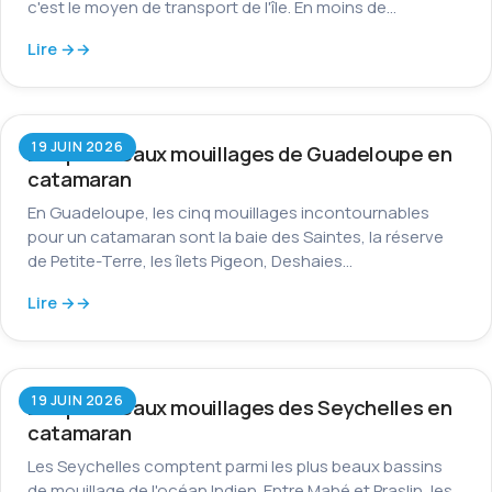
c'est le moyen de transport de l'île. En moins de…
Lire →
19 JUIN 2026
Les plus beaux mouillages de Guadeloupe en
catamaran
En Guadeloupe, les cinq mouillages incontournables
pour un catamaran sont la baie des Saintes, la réserve
de Petite-Terre, les îlets Pigeon, Deshaies…
Lire →
19 JUIN 2026
Les plus beaux mouillages des Seychelles en
catamaran
Les Seychelles comptent parmi les plus beaux bassins
de mouillage de l'océan Indien. Entre Mahé et Praslin, les