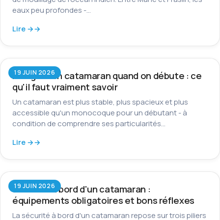
eaux peu profondes -…
Lire →
19 JUIN 2026
Naviguer en catamaran quand on débute : ce
qu'il faut vraiment savoir
Un catamaran est plus stable, plus spacieux et plus
accessible qu'un monocoque pour un débutant - à
condition de comprendre ses particularités…
Lire →
19 JUIN 2026
Sécurité à bord d'un catamaran :
équipements obligatoires et bons réflexes
La sécurité à bord d'un catamaran repose sur trois piliers