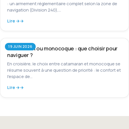
: un armement réglementaire complet selon la zone de
navigation (Division 240),…
Lire →
19 JUIN 2026
Catamaran ou monocoque : que choisir pour
naviguer ?
En croisière, le choix entre catamaran et monocoque se
résume souvent à une question de priorité : le confort et
l'espace de…
Lire →