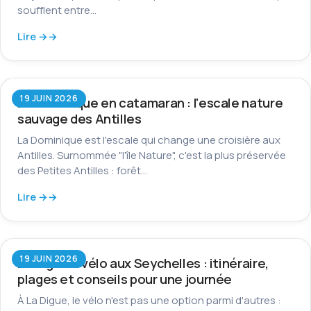
soufflent entre…
Lire →
19 JUIN 2026
La Dominique en catamaran : l'escale nature
sauvage des Antilles
La Dominique est l'escale qui change une croisière aux
Antilles. Surnommée "l'île Nature", c'est la plus préservée
des Petites Antilles : forêt…
Lire →
19 JUIN 2026
La Digue à vélo aux Seychelles : itinéraire,
plages et conseils pour une journée
À La Digue, le vélo n'est pas une option parmi d'autres :