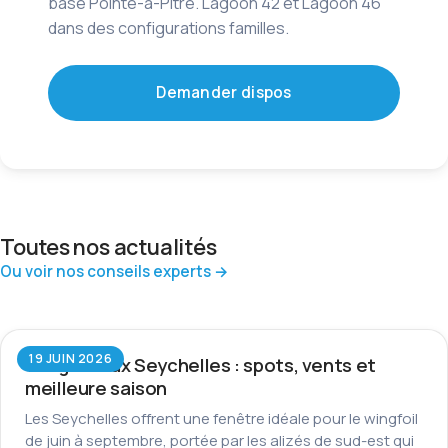
base Pointe-à-Pitre. Lagoon 42 et Lagoon 46
dans des configurations familles.
Demander dispos
Toutes nos actualités
Ou voir nos conseils experts →
19 JUIN 2026
Wingfoil aux Seychelles : spots, vents et
meilleure saison
Les Seychelles offrent une fenêtre idéale pour le wingfoil
de juin à septembre, portée par les alizés de sud-est qui