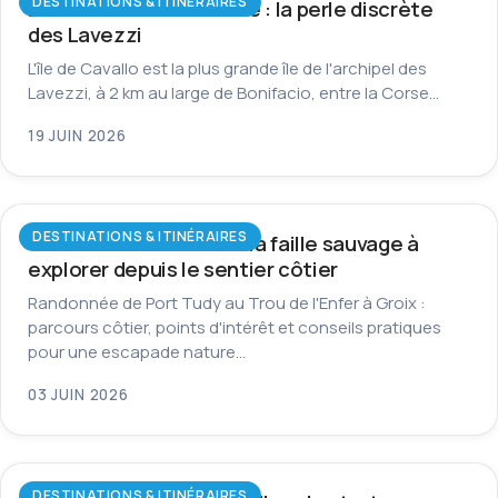
DESTINATIONS & ITINÉRAIRES
L’île de Cavallo en Corse : la perle discrète
des Lavezzi
L'île de Cavallo est la plus grande île de l'archipel des
Lavezzi, à 2 km au large de Bonifacio, entre la Corse…
19 JUIN 2026
DESTINATIONS & ITINÉRAIRES
Trou de l’Enfer à Groix : la faille sauvage à
explorer depuis le sentier côtier
Randonnée de Port Tudy au Trou de l'Enfer à Groix :
parcours côtier, points d'intérêt et conseils pratiques
pour une escapade nature…
03 JUIN 2026
DESTINATIONS & ITINÉRAIRES