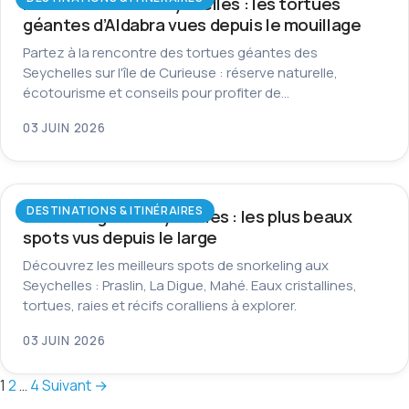
Île Curieuse aux Seychelles : les tortues
géantes d’Aldabra vues depuis le mouillage
Partez à la rencontre des tortues géantes des
Seychelles sur l'île de Curieuse : réserve naturelle,
écotourisme et conseils pour profiter de…
03 JUIN 2026
DESTINATIONS & ITINÉRAIRES
Snorkeling aux Seychelles : les plus beaux
spots vus depuis le large
Découvrez les meilleurs spots de snorkeling aux
Seychelles : Praslin, La Digue, Mahé. Eaux cristallines,
tortues, raies et récifs coralliens à explorer.
03 JUIN 2026
Pagination
1
2
…
4
Suivant →