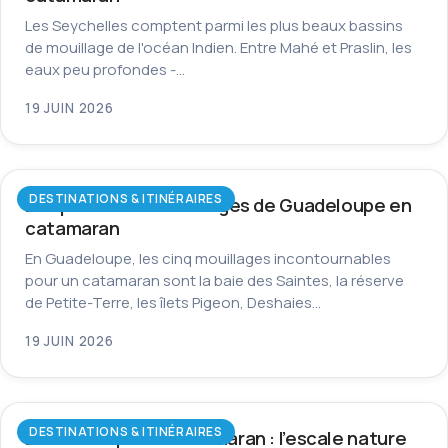
Les Seychelles comptent parmi les plus beaux bassins
de mouillage de l'océan Indien. Entre Mahé et Praslin, les
eaux peu profondes -…
19 JUIN 2026
DESTINATIONS & ITINÉRAIRES
Les plus beaux mouillages de Guadeloupe en
catamaran
En Guadeloupe, les cinq mouillages incontournables
pour un catamaran sont la baie des Saintes, la réserve
de Petite-Terre, les îlets Pigeon, Deshaies…
19 JUIN 2026
DESTINATIONS & ITINÉRAIRES
La Dominique en catamaran : l’escale nature