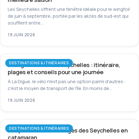
Les Seychelles offrent une fenêtre idéale pour le wingfoil
de juin à septembre, portée par les alizés de sud-est qui
soufflent entre…
19 JUIN 2026
DESTINATIONS & ITINÉRAIRES
La Digue à vélo aux Seychelles : itinéraire,
plages et conseils pour une journée
À La Digue, le vélo n'est pas une option parmi d'autres :
c'est le moyen de transport de l'île. En moins de…
19 JUIN 2026
DESTINATIONS & ITINÉRAIRES
Les plus beaux mouillages des Seychelles en
catamaran