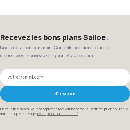
des
publications
Recevez les bons plans Sailoé
Une à deux fois par mois. Conseils croisière, places
disponibles, nouveaux Lagoon. Aucun spam.
Votre email
S'inscrire
En vous inscrivant, vous acceptez de recevoir nos emails. Désinscription en un clic
dans chaque message.
Politique de confidentialité