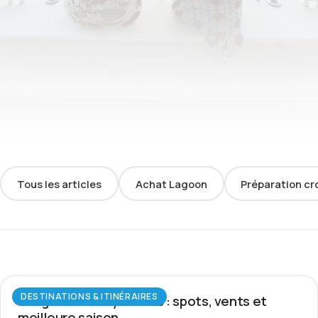
Tous les articles
Achat Lagoon
Préparation cr
DESTINATIONS & ITINÉRAIRES
Wingfoil aux Seychelles : spots, vents et
meilleure saison