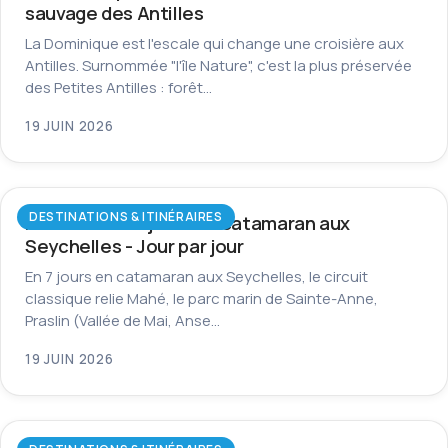
sauvage des Antilles
La Dominique est l'escale qui change une croisière aux
Antilles. Surnommée "l'île Nature", c'est la plus préservée
des Petites Antilles : forêt…
19 JUIN 2026
DESTINATIONS & ITINÉRAIRES
Itinéraire de 7 jours en catamaran aux
Seychelles - Jour par jour
En 7 jours en catamaran aux Seychelles, le circuit
classique relie Mahé, le parc marin de Sainte-Anne,
Praslin (Vallée de Mai, Anse…
19 JUIN 2026