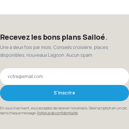
des
publications
Recevez les bons plans Sailoé
Une à deux fois par mois. Conseils croisière, places
disponibles, nouveaux Lagoon. Aucun spam.
Votre email
S'inscrire
En vous inscrivant, vous acceptez de recevoir nos emails. Désinscription en un clic
dans chaque message.
Politique de confidentialité