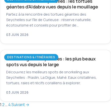
Île Curieuse aux Seychelles : les tortues
géantes d’Aldabra vues depuis le mouillage
Partez à la rencontre des tortues géantes des
Seychelles sur l'île de Curieuse : réserve naturelle,
écotourisme et conseils pour profiter de…
03 JUIN 2026
DESTINATIONS & ITINÉRAIRES
Snorkeling aux Seychelles : les plus beaux
spots vus depuis le large
Découvrez les meilleurs spots de snorkeling aux
Seychelles : Praslin, La Digue, Mahé. Eaux cristallines,
tortues, raies et récifs coralliens à explorer.
03 JUIN 2026
Pagination
1
2
…
4
Suivant →