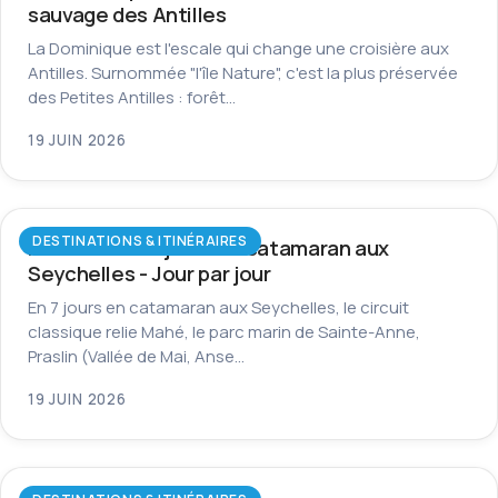
sauvage des Antilles
La Dominique est l'escale qui change une croisière aux
Antilles. Surnommée "l'île Nature", c'est la plus préservée
des Petites Antilles : forêt…
19 JUIN 2026
DESTINATIONS & ITINÉRAIRES
Itinéraire de 7 jours en catamaran aux
Seychelles - Jour par jour
En 7 jours en catamaran aux Seychelles, le circuit
classique relie Mahé, le parc marin de Sainte-Anne,
Praslin (Vallée de Mai, Anse…
19 JUIN 2026