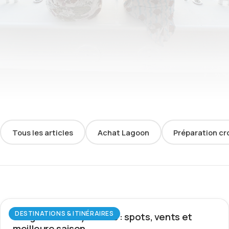
Tous les articles
Achat Lagoon
Préparation cr
DESTINATIONS & ITINÉRAIRES
Wingfoil aux Seychelles : spots, vents et
meilleure saison