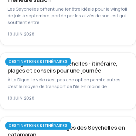
Les Seychelles offrent une fenêtre idéale pour le wingfoil
de juin à septembre, portée par les alizés de sud-est qui
soufflent entre…
19 JUIN 2026
DESTINATIONS & ITINÉRAIRES
La Digue à vélo aux Seychelles : itinéraire,
plages et conseils pour une journée
À La Digue, le vélo n'est pas une option parmi d'autres :
c'est le moyen de transport de l'île. En moins de…
19 JUIN 2026
DESTINATIONS & ITINÉRAIRES
Les plus beaux mouillages des Seychelles en
catamaran