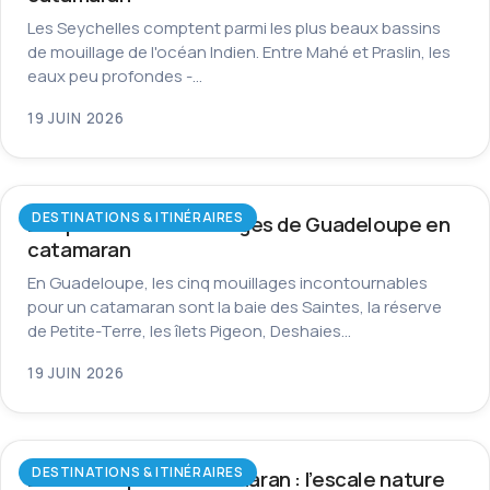
Les Seychelles comptent parmi les plus beaux bassins
de mouillage de l'océan Indien. Entre Mahé et Praslin, les
eaux peu profondes -…
19 JUIN 2026
DESTINATIONS & ITINÉRAIRES
Les plus beaux mouillages de Guadeloupe en
catamaran
En Guadeloupe, les cinq mouillages incontournables
pour un catamaran sont la baie des Saintes, la réserve
de Petite-Terre, les îlets Pigeon, Deshaies…
19 JUIN 2026
DESTINATIONS & ITINÉRAIRES
La Dominique en catamaran : l’escale nature