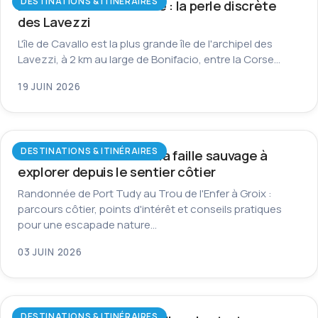
DESTINATIONS & ITINÉRAIRES
L’île de Cavallo en Corse : la perle discrète
des Lavezzi
L'île de Cavallo est la plus grande île de l'archipel des
Lavezzi, à 2 km au large de Bonifacio, entre la Corse…
19 JUIN 2026
DESTINATIONS & ITINÉRAIRES
Trou de l’Enfer à Groix : la faille sauvage à
explorer depuis le sentier côtier
Randonnée de Port Tudy au Trou de l'Enfer à Groix :
parcours côtier, points d'intérêt et conseils pratiques
pour une escapade nature…
03 JUIN 2026
DESTINATIONS & ITINÉRAIRES