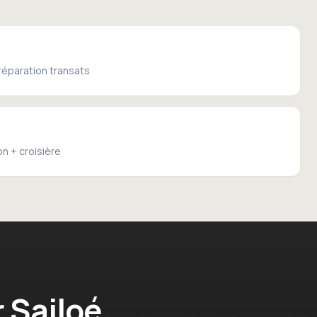
réparation transats
on + croisière
r Sailoé