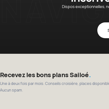
Dispos exceptionnelles, n
Recevez les bons plans Sailoé
Une à deux fois par mois. Conseils croisière, places disponi
Aucun spam.