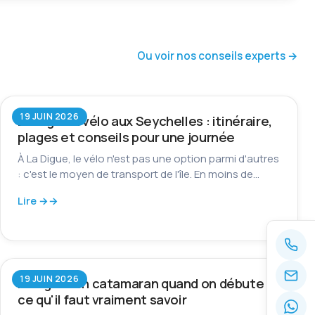
Ou voir nos conseils experts →
19 JUIN 2026
La Digue à vélo aux Seychelles : itinéraire,
plages et conseils pour une journée
À La Digue, le vélo n'est pas une option parmi d'autres
: c'est le moyen de transport de l'île. En moins de…
Lire →
19 JUIN 2026
Naviguer en catamaran quand on débute :
ce qu'il faut vraiment savoir