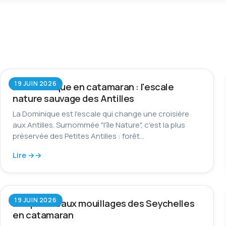
19 JUIN 2026
La Dominique en catamaran : l'escale
nature sauvage des Antilles
La Dominique est l'escale qui change une croisière
aux Antilles. Surnommée "l'île Nature", c'est la plus
préservée des Petites Antilles : forêt…
Lire →
19 JUIN 2026
Les plus beaux mouillages des Seychelles
en catamaran