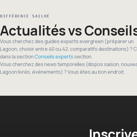
DIFFÉRENCE SAILOÉ
Actualités vs Conseil
Vous cherchez des guides experts evergreen (préparer un
Lagoon, choisir entre 40 ou 42, comparatifs destinations) ? C
dans la section
Conseils experts
section.
Vous cherchez des news temporelles (dispos saison, nouve
Lagoon livrés, événements) ? Vous êtes au bon endroit.
Inscriv