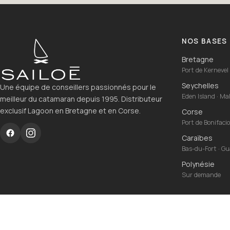
NOS BASES
Bretagne
Port de Kernevel 
Seychelles
Une équipe de conseillers passionnés pour le
Eden Island · M
meilleur du catamaran depuis 1995. Distributeur
exclusif Lagoon en Bretagne et en Corse.
Corse
Port de Bonifaci
Caraïbes
Bas-du-Fort · G
Polynésie
Sur demande