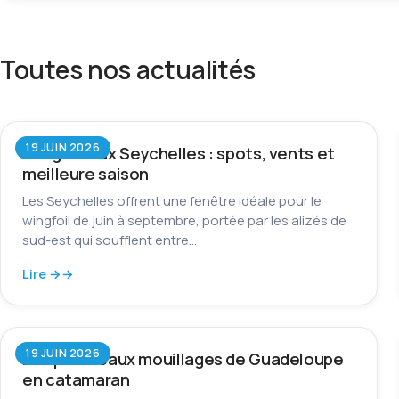
Toutes nos actualités
19 JUIN 2026
Wingfoil aux Seychelles : spots, vents et
meilleure saison
Les Seychelles offrent une fenêtre idéale pour le
wingfoil de juin à septembre, portée par les alizés de
sud-est qui soufflent entre…
Lire →
19 JUIN 2026
Les plus beaux mouillages de Guadeloupe
en catamaran