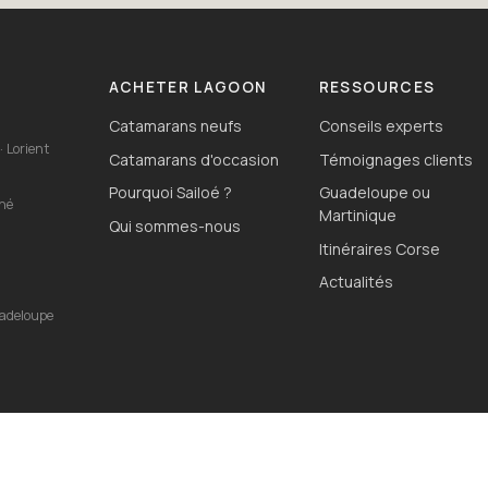
ACHETER LAGOON
RESSOURCES
Catamarans neufs
Conseils experts
· Lorient
Catamarans d'occasion
Témoignages clients
Pourquoi Sailoé ?
Guadeloupe ou
ahé
Martinique
Qui sommes-nous
Itinéraires Corse
o
Actualités
uadeloupe