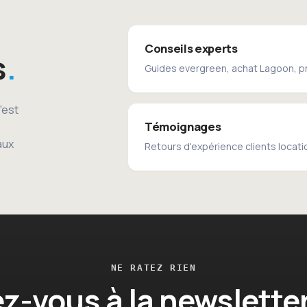
Conseils experts
s
Guides evergreen, achat Lagoon, p
'est
Témoignages
aux
Retours d'expérience clients locati
NE RATEZ RIEN
ez-vous à la newslette