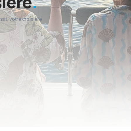
sière
at, votre croisière