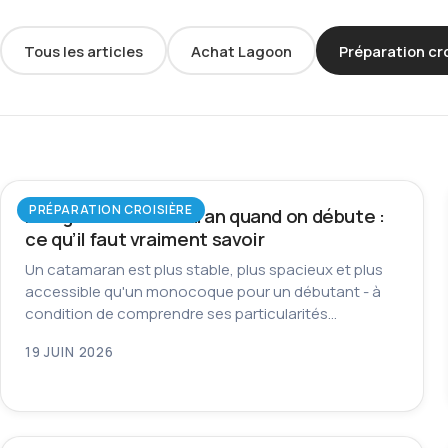
Tous les articles
Achat Lagoon
Préparation cr
PRÉPARATION CROISIÈRE
Naviguer en catamaran quand on débute :
ce qu’il faut vraiment savoir
Un catamaran est plus stable, plus spacieux et plus
accessible qu'un monocoque pour un débutant - à
condition de comprendre ses particularités…
19 JUIN 2026