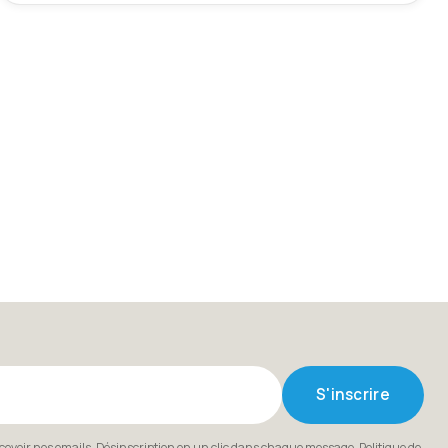
S'inscrire
ecevoir nos emails. Désinscription en un clic dans chaque message.
Politique de