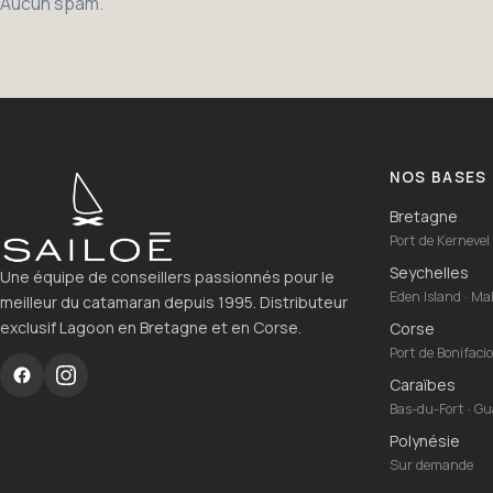
Aucun spam.
NOS BASES
Bretagne
Port de Kernevel 
Seychelles
Une équipe de conseillers passionnés pour le
Eden Island · M
meilleur du catamaran depuis 1995. Distributeur
exclusif Lagoon en Bretagne et en Corse.
Corse
Port de Bonifaci
Caraïbes
Bas-du-Fort · G
Polynésie
Sur demande