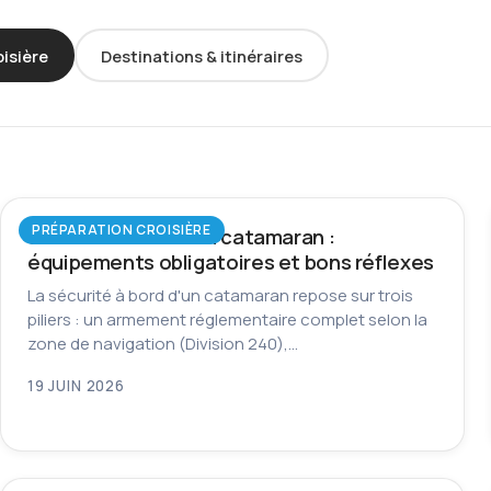
oisière
Destinations & itinéraires
PRÉPARATION CROISIÈRE
Sécurité à bord d’un catamaran :
équipements obligatoires et bons réflexes
La sécurité à bord d'un catamaran repose sur trois
piliers : un armement réglementaire complet selon la
zone de navigation (Division 240),…
19 JUIN 2026