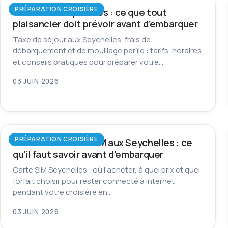
PRÉPARATION CROISIÈRE
Taxes aux Seychelles : ce que tout
plaisancier doit prévoir avant d’embarquer
Taxe de séjour aux Seychelles, frais de
débarquement et de mouillage par île : tarifs, horaires
et conseils pratiques pour préparer votre…
03 JUIN 2026
PRÉPARATION CROISIÈRE
Internet et carte SIM aux Seychelles : ce
qu’il faut savoir avant d’embarquer
Carte SIM Seychelles : où l'acheter, à quel prix et quel
forfait choisir pour rester connecté à Internet
pendant votre croisière en…
03 JUIN 2026