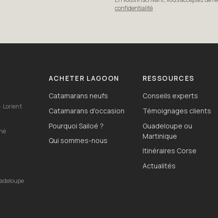
confidentialité
ACHETER LAGOON
RESSOURCES
Catamarans neufs
Conseils experts
· Lorient
Catamarans d'occasion
Témoignages clients
Pourquoi Sailoé ?
Guadeloupe ou
ahé
Martinique
Qui sommes-nous
Itinéraires Corse
o
Actualités
uadeloupe