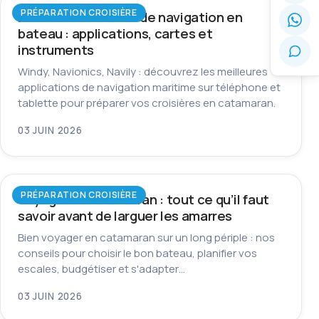
PRÉPARATION CROISIÈRE
Les meilleurs outils de navigation en
bateau : applications, cartes et
instruments
Windy, Navionics, Navily : découvrez les meilleures
applications de navigation maritime sur téléphone et
tablette pour préparer vos croisières en catamaran.
03 JUIN 2026
PRÉPARATION CROISIÈRE
Voyager en catamaran : tout ce qu’il faut
savoir avant de larguer les amarres
Bien voyager en catamaran sur un long périple : nos
conseils pour choisir le bon bateau, planifier vos
escales, budgétiser et s'adapter…
03 JUIN 2026