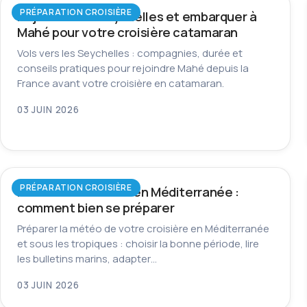
PRÉPARATION CROISIÈRE
Rejoindre les Seychelles et embarquer à
Mahé pour votre croisière catamaran
Vols vers les Seychelles : compagnies, durée et
conseils pratiques pour rejoindre Mahé depuis la
France avant votre croisière en catamaran.
03 JUIN 2026
PRÉPARATION CROISIÈRE
Météo en croisière en Méditerranée :
comment bien se préparer
Préparer la météo de votre croisière en Méditerranée
et sous les tropiques : choisir la bonne période, lire
les bulletins marins, adapter…
03 JUIN 2026