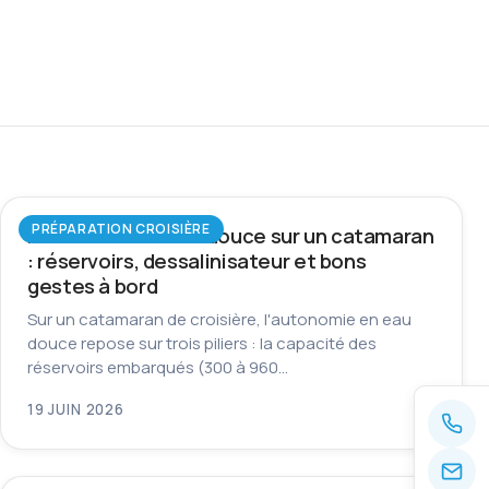
PRÉPARATION CROISIÈRE
Autonomie en eau douce sur un catamaran
: réservoirs, dessalinisateur et bons
gestes à bord
Sur un catamaran de croisière, l'autonomie en eau
douce repose sur trois piliers : la capacité des
réservoirs embarqués (300 à 960…
19 JUIN 2026