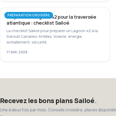
PRÉPARATION CROISIÈRE
Préparer un Lagoon 42 pour la traversée
atlantique : checklist Sailoé
La checklist Sailoé pour préparer un Lagoon 42 à la
transat Canaries-Antilles. Voilerie, énergie,
avitaillement, sécurité.
11 MAI 2026
Recevez les bons plans Sailoé
Une à deux fois par mois. Conseils croisière, places disponi