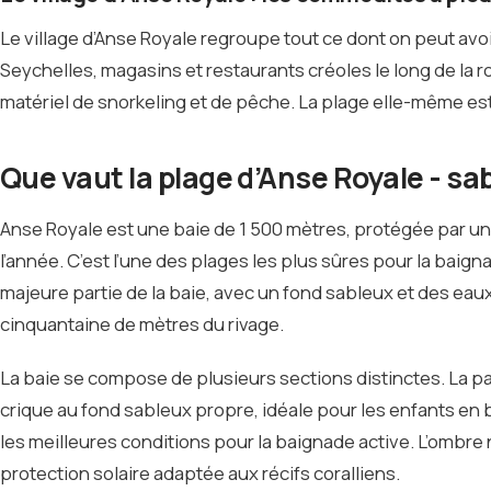
Le village d’Anse Royale regroupe tout ce dont on peut avoi
Seychelles, magasins et restaurants créoles le long de la r
matériel de snorkeling et de pêche. La plage elle-même est g
Que vaut la plage d’Anse Royale - sab
Anse Royale est une baie de 1 500 mètres, protégée par un r
l’année. C’est l’une des plages les plus sûres pour la baign
majeure partie de la baie, avec un fond sableux et des ea
cinquantaine de mètres du rivage.
La baie se compose de plusieurs sections distinctes. La par
crique au fond sableux propre, idéale pour les enfants en ba
les meilleures conditions pour la baignade active. L’ombre n
protection solaire adaptée aux récifs coralliens.