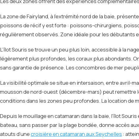
Les deux zones offrent des expériences complémentaires
La zone de Fairyland, à l’extrémité nord de la baie, présen
poissons de récif y est forte : poissons-chirurgiens, poi
régulièrement observés. Zone idéale pour les débutants 
L’îlot Souris se trouve un peu plus loin, accessible à la n
légèrement plus profondes, les coraux plus abondants. On p
sans garantie de présence. Les concombres de mer peuple
La visibilité optimale se situe en intersaison, entre avril-
mousson de nord-ouest (décembre-mars) peut remettre les
conditions dans les zones peu profondes. La location de m
Depuis le mouillage en catamaran dans la baie, l’îlot Souris
bateau, sans passer par la plage bondée, donne accès aux z
atouts d’une
croisière en catamaran aux Seychelles
: attei