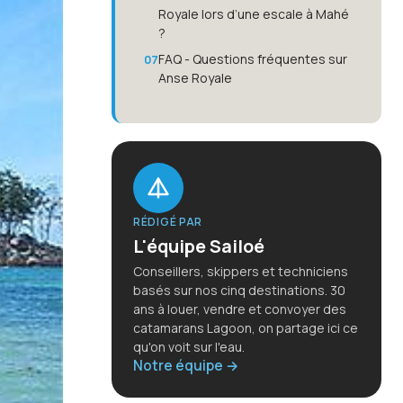
Royale lors d’une escale à Mahé
?
FAQ - Questions fréquentes sur
Anse Royale
RÉDIGÉ PAR
L'équipe Sailoé
Conseillers, skippers et techniciens
basés sur nos cinq destinations. 30
ans à louer, vendre et convoyer des
catamarans Lagoon, on partage ici ce
qu'on voit sur l'eau.
Notre équipe →