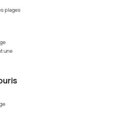
es plages
age
nt une
ouris
age