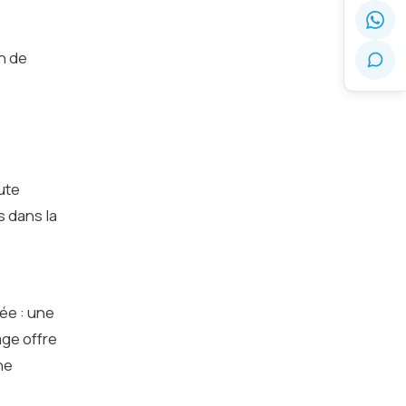
n de
ute
s dans la
ée : une
age offre
ne