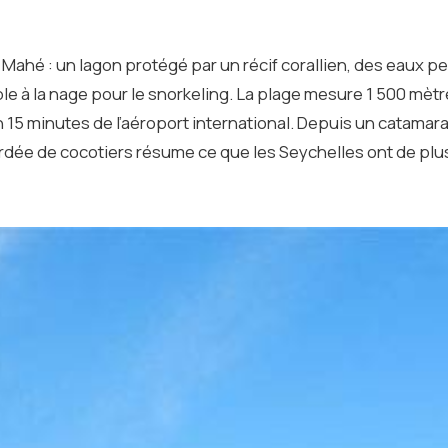
 Mahé : un lagon protégé par un récif corallien, des eaux p
ible à la nage pour le snorkeling. La plage mesure 1 500 mèt
ron 15 minutes de l’aéroport international. Depuis un catamar
ordée de cocotiers résume ce que les Seychelles ont de plu