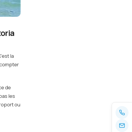
toria
’est la
, compter
ce de
pas les
éroport ou