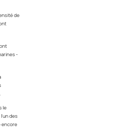
ensité de
ont
sont
marines -
a
s
.
s le
l’un des
le encore