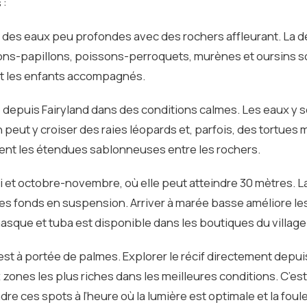
 :
te des eaux peu profondes avec des rochers affleurant. La d
ssons-papillons, poissons-perroquets, murènes et oursins s
et les enfants accompagnés.
age depuis Fairyland dans des conditions calmes. Les eaux y 
eut y croiser des raies léopards et, parfois, des tortues 
nt les étendues sablonneuses entre les rochers.
mai et octobre-novembre, où elle peut atteindre 30 mètres. L
 fonds en suspension. Arriver à marée basse améliore le
asque et tuba est disponible dans les boutiques du village
 est à portée de palmes. Explorer le récif directement depui
ones les plus riches dans les meilleures conditions. C’est 
ndre ces spots à l’heure où la lumière est optimale et la fou