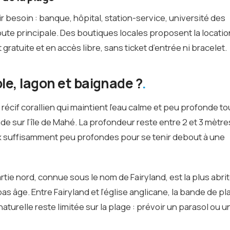
r besoin : banque, hôpital, station-service, université des
oute principale. Des boutiques locales proposent la locatio
ratuite et en accès libre, sans ticket d’entrée ni bracelet.
le, lagon et baignade ?
écif corallien qui maintient l’eau calme et peu profonde to
ade sur l’île de Mahé. La profondeur reste entre 2 et 3 mètre
ux suffisamment peu profondes pour se tenir debout à une
tie nord, connue sous le nom de Fairyland, est la plus abrit
s âge. Entre Fairyland et l’église anglicane, la bande de pl
aturelle reste limitée sur la plage : prévoir un parasol ou u