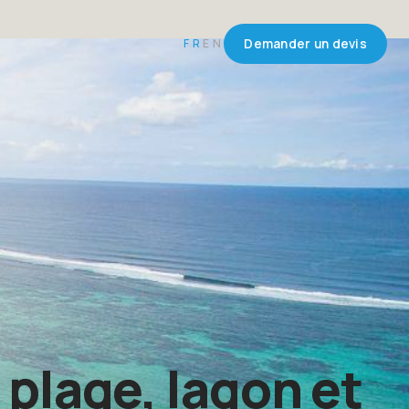
FR
EN
Demander un devis
 plage, lagon et