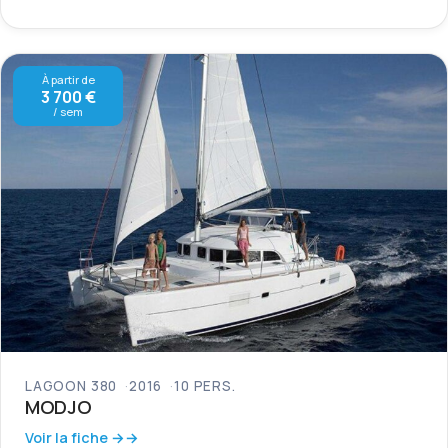
À partir de
3 700 €
/ sem
LAGOON 380
2016
10 PERS.
MODJO
Voir la fiche →