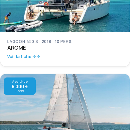
LAGOON 450 S
2018
10 PERS.
AROME
Voir la fiche →
À partir de
6 000 €
/ sem