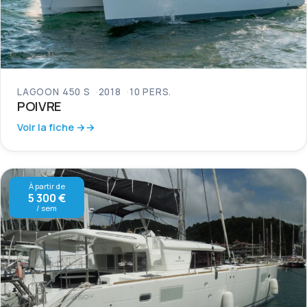
LAGOON 450 S
2018
10 PERS.
POIVRE
Voir la fiche →
À partir de
5 300 €
/ sem