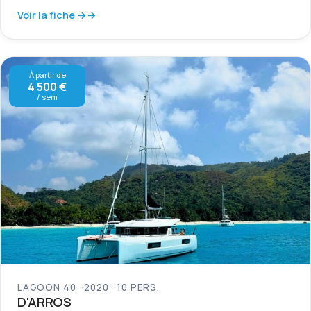
Voir la fiche →
À partir de
4 500 €
/ sem
LAGOON 40
2020
10 PERS.
D'ARROS