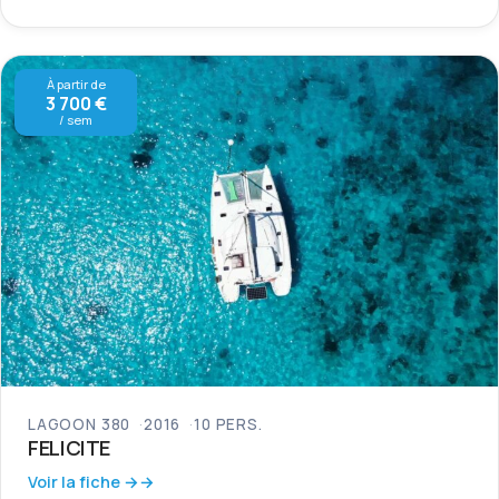
À partir de
3 700 €
/ sem
LAGOON 380
2016
10 PERS.
FELICITE
Voir la fiche →