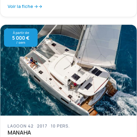
Voir la fiche →
À partir de
5 000 €
/ sem
LAGOON 42
2017
10 PERS.
MANAHA