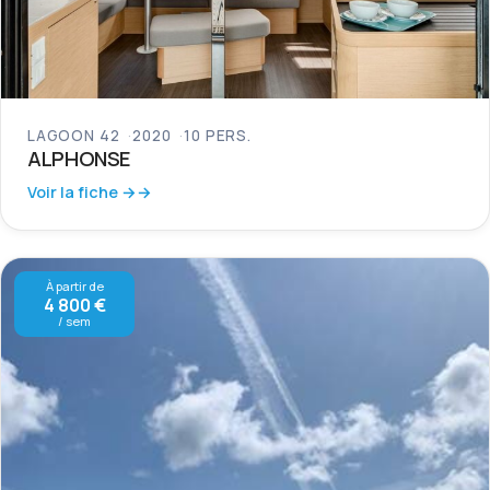
LAGOON 42
2020
10 PERS.
ALPHONSE
Voir la fiche →
À partir de
4 800 €
/ sem