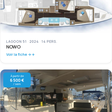
LAGOON 51
2024
14 PERS.
NOWO
Voir la fiche →
À partir de
6 500 €
/ sem