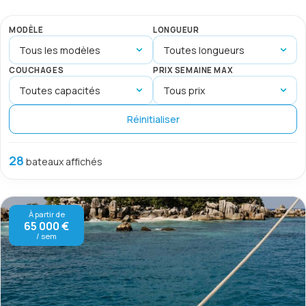
MODÈLE
LONGUEUR
COUCHAGES
PRIX SEMAINE MAX
Réinitialiser
28
bateaux affichés
À partir de
65 000 €
/ sem