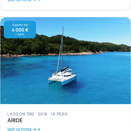
À partir de
4 000 €
/ sem
LAGOON 380
2018
10 PERS.
ARIDE
Voir la fiche →