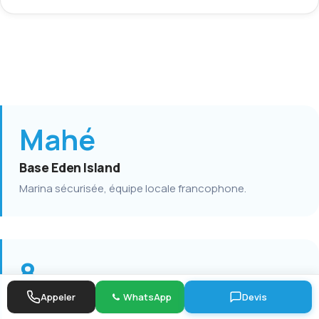
Mahé
Base Eden Island
Marina sécurisée, équipe locale francophone.
8
Appeler
WhatsApp
Devis
Catamarans Lagoon