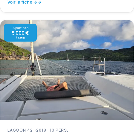
Voir la fiche →
À partir de
5 000 €
/ sem
LAGOON 42
2019
10 PERS.