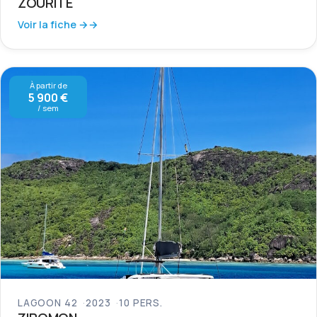
ZOURITE
Voir la fiche →
À partir de
5 900 €
/ sem
LAGOON 42
2023
10 PERS.