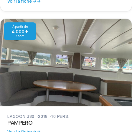
Voir la fiche →
À partir de
4 000 €
/ sem
LAGOON 380
2018
10 PERS.
PAMPERO
Voir la fiche →