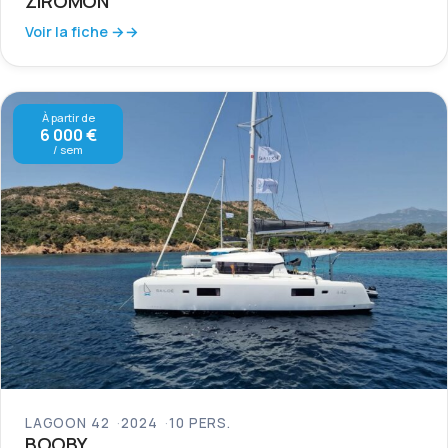
ZIROMON
Voir la fiche →
À partir de
6 000 €
/ sem
LAGOON 42
2024
10 PERS.
BOOBY