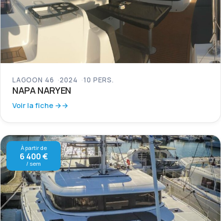
LAGOON 46
2024
10 PERS.
NAPA NARYEN
Voir la fiche →
À partir de
6 400 €
/ sem