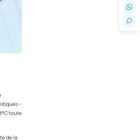
e
nitiques -
28°C toute
té de la