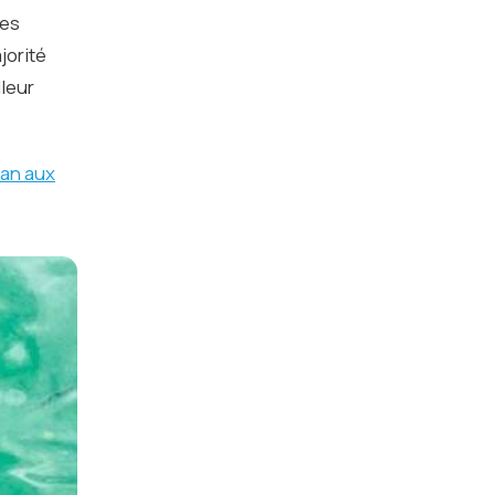
ues
jorité
lleur
ran aux