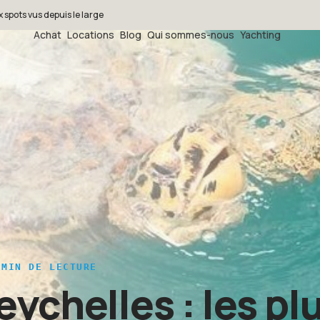
x spots vus depuis le large
Achat
Locations
Blog
Qui sommes-nous
Yachting
MIN DE LECTURE
ychelles : les pl