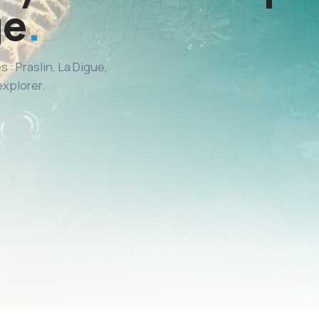
ge
: Praslin, La Digue,
explorer.