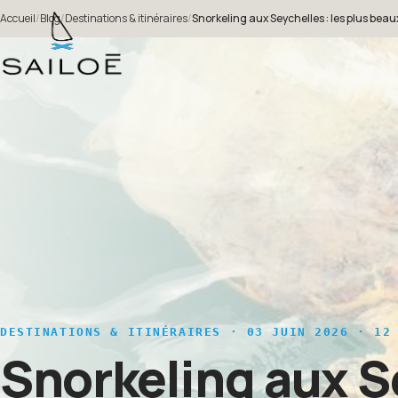
Accueil
/
Blog
/
Destinations & itinéraires
/
Snorkeling aux Seychelles : les plus beau
DESTINATIONS & ITINÉRAIRES
· 03 JUIN 2026 · 12 
Snorkeling aux Se