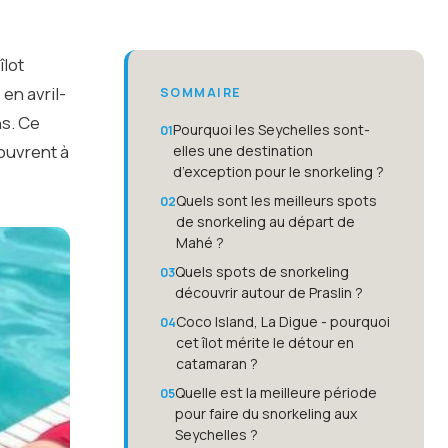
îlot
en avril-
SOMMAIRE
ns. Ce
Pourquoi les Seychelles sont-
couvrent à
elles une destination
d’exception pour le snorkeling ?
Quels sont les meilleurs spots
de snorkeling au départ de
Mahé ?
Quels spots de snorkeling
découvrir autour de Praslin ?
Coco Island, La Digue - pourquoi
cet îlot mérite le détour en
catamaran ?
Quelle est la meilleure période
pour faire du snorkeling aux
Seychelles ?