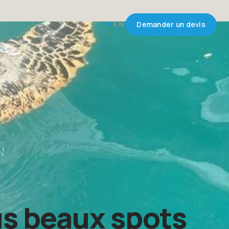
FR
EN
Demander un devis
us beaux spots