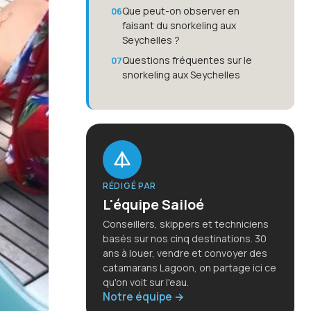
Que peut-on observer en
faisant du snorkeling aux
Seychelles ?
Questions fréquentes sur le
snorkeling aux Seychelles
RÉDIGÉ PAR
L'équipe Sailoé
Conseillers, skippers et techniciens
basés sur nos cinq destinations. 30
ans à louer, vendre et convoyer des
catamarans Lagoon, on partage ici ce
qu'on voit sur l'eau.
Notre équipe →