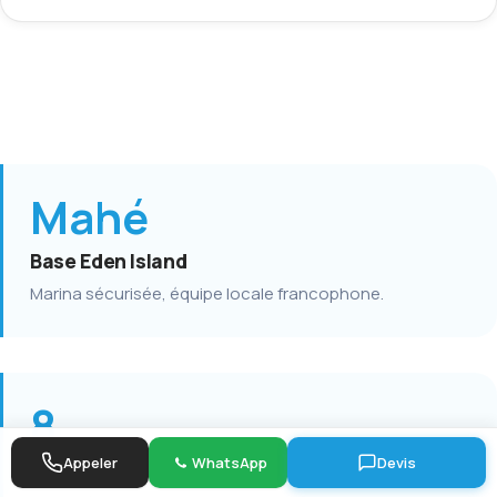
Mahé
Base Eden Island
Marina sécurisée, équipe locale francophone.
8
Appeler
WhatsApp
Devis
Catamarans Lagoon