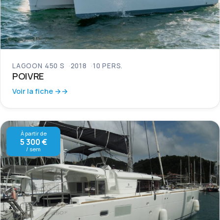
LAGOON 450 S
2018
10 PERS.
POIVRE
Voir la fiche →
À partir de
5 300 €
/ sem