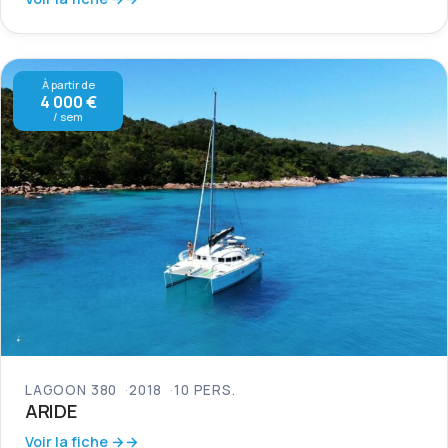
À partir de
4 000 €
/ sem
LAGOON 380
2018
10 PERS.
ARIDE
Voir la fiche →