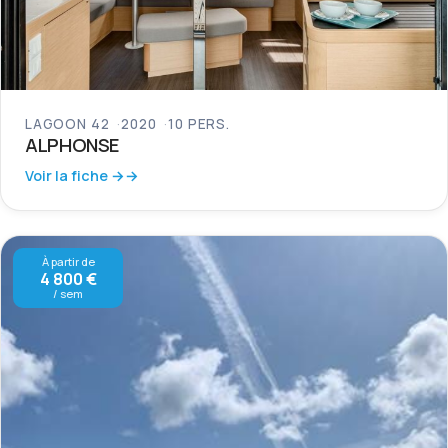
LAGOON 42
2020
10 PERS.
ALPHONSE
Voir la fiche →
À partir de
4 800 €
/ sem