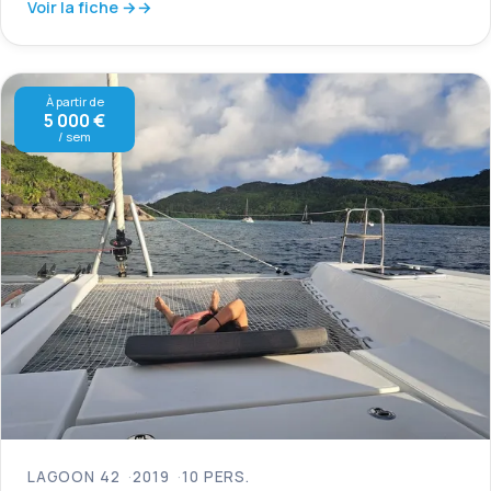
Voir la fiche →
À partir de
5 000 €
/ sem
LAGOON 42
2019
10 PERS.