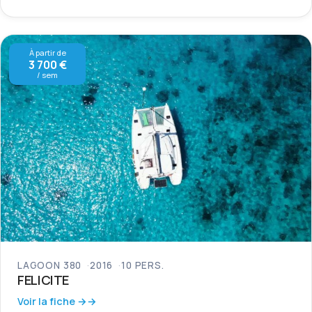
À partir de
3 700 €
/ sem
LAGOON 380
2016
10 PERS.
FELICITE
Voir la fiche →