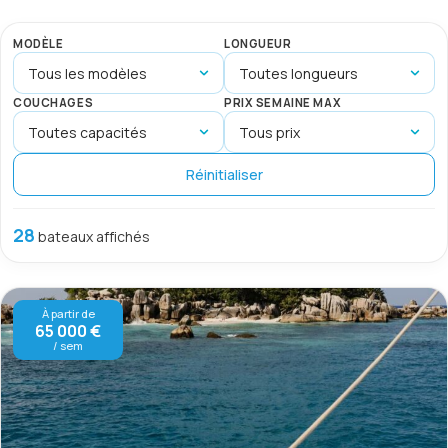
MODÈLE
LONGUEUR
COUCHAGES
PRIX SEMAINE MAX
Réinitialiser
28
bateaux affichés
À partir de
65 000 €
/ sem