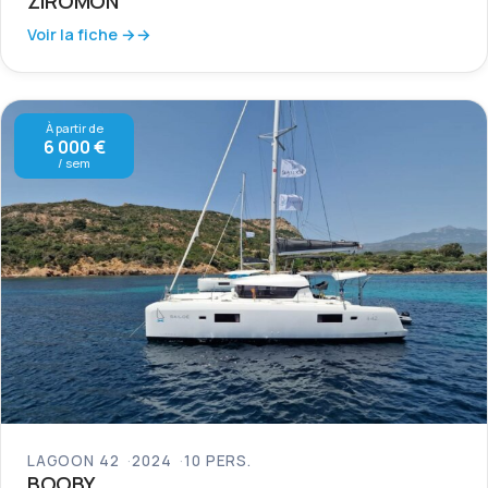
ZIROMON
Voir la fiche →
À partir de
6 000 €
/ sem
LAGOON 42
2024
10 PERS.
BOOBY