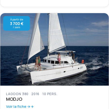
À partir de
3 700 €
/ sem
LAGOON 380
2016
10 PERS.
MODJO
Voir la fiche →