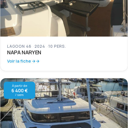
LAGOON 46
2024
10 PERS.
NAPA NARYEN
Voir la fiche →
À partir de
6 400 €
/ sem