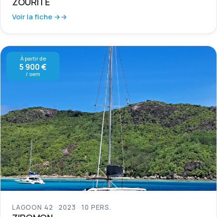
ZOURITE
Voir la fiche →
À partir de
5 900 €
/ sem
LAGOON 42
2023
10 PERS.