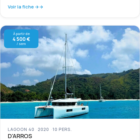
Voir la fiche →
À partir de
4 500 €
/ sem
LAGOON 40
2020
10 PERS.
D'ARROS