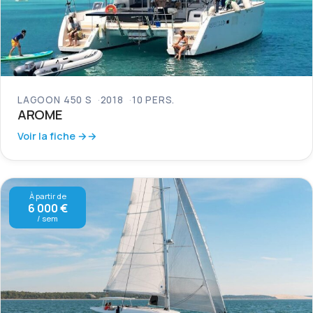
LAGOON 450 S
2018
10 PERS.
AROME
Voir la fiche →
À partir de
6 000 €
/ sem