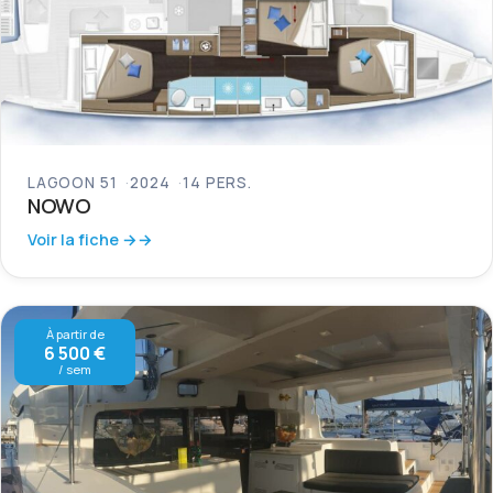
LAGOON 51
2024
14 PERS.
NOWO
Voir la fiche →
À partir de
6 500 €
/ sem