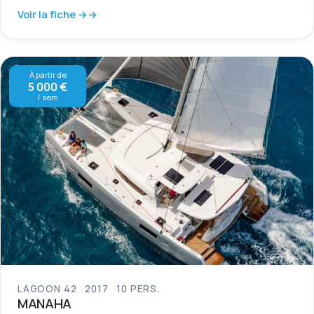
Voir la fiche →
À partir de
5 000 €
/ sem
LAGOON 42
2017
10 PERS.
MANAHA