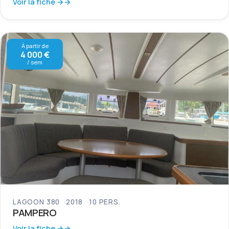
Voir la fiche →
À partir de
4 000 €
/ sem
LAGOON 380
2018
10 PERS.
PAMPERO
Voir la fiche →