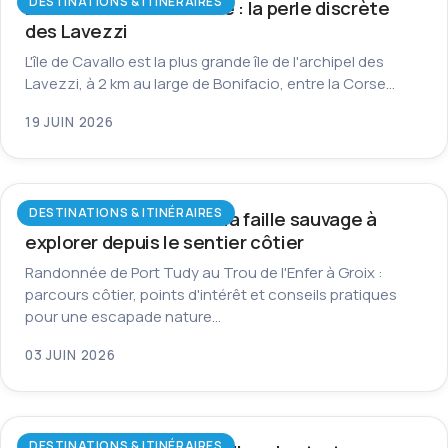
DESTINATIONS & ITINÉRAIRES
L’île de Cavallo en Corse : la perle discrète
des Lavezzi
L'île de Cavallo est la plus grande île de l'archipel des
Lavezzi, à 2 km au large de Bonifacio, entre la Corse…
19 JUIN 2026
DESTINATIONS & ITINÉRAIRES
Trou de l’Enfer à Groix : la faille sauvage à
explorer depuis le sentier côtier
Randonnée de Port Tudy au Trou de l'Enfer à Groix :
parcours côtier, points d'intérêt et conseils pratiques
pour une escapade nature…
03 JUIN 2026
DESTINATIONS & ITINÉRAIRES