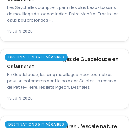
Les Seychelles comptent parmi les plus beaux bassins
de mouillage de l'océan Indien. Entre Mahé et Praslin, les
eaux peu profondes -…
19 JUIN 2026
DESTINATIONS & ITINÉRAIRES
Les plus beaux mouillages de Guadeloupe en
catamaran
En Guadeloupe, les cinq mouillages incontournables
pour un catamaran sont la baie des Saintes, la réserve
de Petite-Terre, les îlets Pigeon, Deshaies…
19 JUIN 2026
DESTINATIONS & ITINÉRAIRES
La Dominique en catamaran : l’escale nature