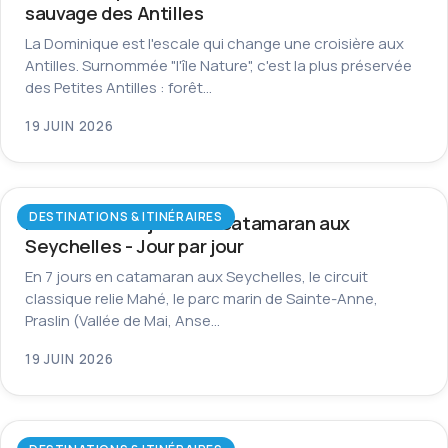
sauvage des Antilles
La Dominique est l'escale qui change une croisière aux
Antilles. Surnommée "l'île Nature", c'est la plus préservée
des Petites Antilles : forêt…
19 JUIN 2026
DESTINATIONS & ITINÉRAIRES
Itinéraire de 7 jours en catamaran aux
Seychelles - Jour par jour
En 7 jours en catamaran aux Seychelles, le circuit
classique relie Mahé, le parc marin de Sainte-Anne,
Praslin (Vallée de Mai, Anse…
19 JUIN 2026