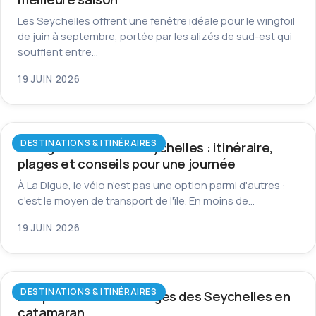
Les Seychelles offrent une fenêtre idéale pour le wingfoil
de juin à septembre, portée par les alizés de sud-est qui
soufflent entre…
19 JUIN 2026
DESTINATIONS & ITINÉRAIRES
La Digue à vélo aux Seychelles : itinéraire,
plages et conseils pour une journée
À La Digue, le vélo n'est pas une option parmi d'autres :
c'est le moyen de transport de l'île. En moins de…
19 JUIN 2026
DESTINATIONS & ITINÉRAIRES
Les plus beaux mouillages des Seychelles en
catamaran