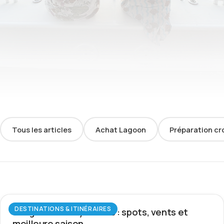
Tous les articles
Achat Lagoon
Préparation cr
DESTINATIONS & ITINÉRAIRES
Wingfoil aux Seychelles : spots, vents et
meilleure saison