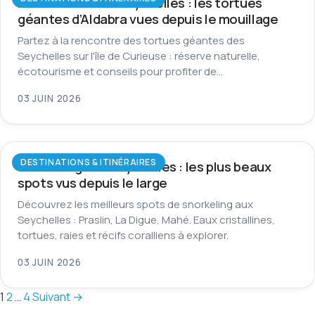
Île Curieuse aux Seychelles : les tortues
géantes d’Aldabra vues depuis le mouillage
Partez à la rencontre des tortues géantes des
Seychelles sur l'île de Curieuse : réserve naturelle,
écotourisme et conseils pour profiter de…
03 JUIN 2026
DESTINATIONS & ITINÉRAIRES
Snorkeling aux Seychelles : les plus beaux
spots vus depuis le large
Découvrez les meilleurs spots de snorkeling aux
Seychelles : Praslin, La Digue, Mahé. Eaux cristallines,
tortues, raies et récifs coralliens à explorer.
03 JUIN 2026
Pagination
1
2
…
4
Suivant →