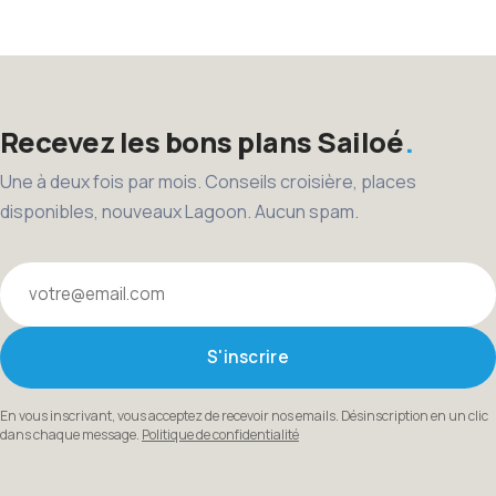
des
publications
Recevez les bons plans Sailoé
Une à deux fois par mois. Conseils croisière, places
disponibles, nouveaux Lagoon. Aucun spam.
Votre email
S'inscrire
En vous inscrivant, vous acceptez de recevoir nos emails. Désinscription en un clic
dans chaque message.
Politique de confidentialité