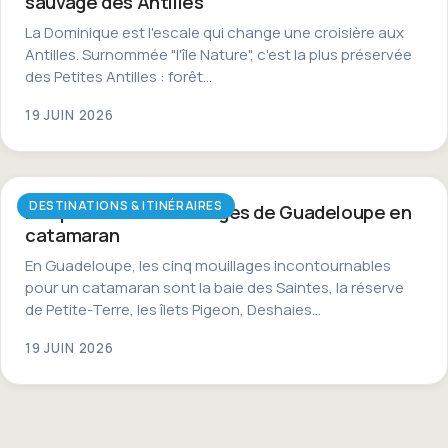
sauvage des Antilles
La Dominique est l'escale qui change une croisière aux
Antilles. Surnommée "l'île Nature", c'est la plus préservée
des Petites Antilles : forêt…
19 JUIN 2026
DESTINATIONS & ITINÉRAIRES
Les plus beaux mouillages de Guadeloupe en
catamaran
En Guadeloupe, les cinq mouillages incontournables
pour un catamaran sont la baie des Saintes, la réserve
de Petite-Terre, les îlets Pigeon, Deshaies…
19 JUIN 2026