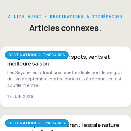
À LIRE AUSSI · DESTINATIONS & ITINÉRAIRES
Articles connexes
DESTINATIONS & ITINÉRAIRES
Wingfoil aux Seychelles : spots, vents et
meilleure saison
Les Seychelles offrent une fenêtre idéale pour le wingfoil
de juin à septembre, portée par les alizés de sud-est qui
soufflent entre…
19 JUIN 2026
DESTINATIONS & ITINÉRAIRES
La Dominique en catamaran : l'escale nature