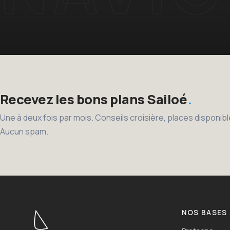
Recevez les bons plans Sailoé
Une à deux fois par mois. Conseils croisière, places disponi
Aucun spam.
NOS BASES