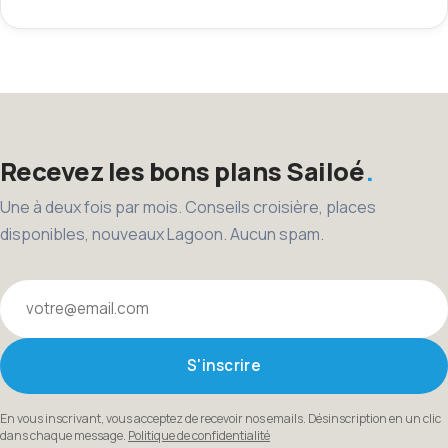
Recevez les bons plans Sailoé
Une à deux fois par mois. Conseils croisière, places
disponibles, nouveaux Lagoon. Aucun spam.
Votre email
S'inscrire
En vous inscrivant, vous acceptez de recevoir nos emails. Désinscription en un clic
dans chaque message.
Politique de confidentialité