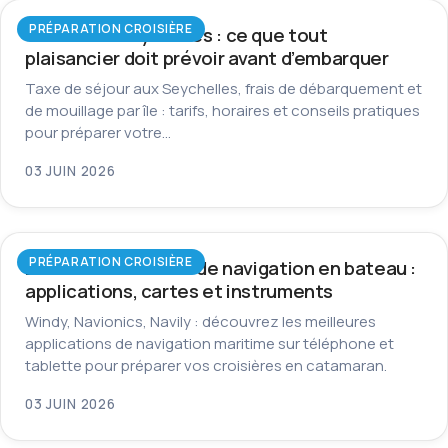
PRÉPARATION CROISIÈRE
Taxes aux Seychelles : ce que tout
plaisancier doit prévoir avant d’embarquer
Taxe de séjour aux Seychelles, frais de débarquement et
de mouillage par île : tarifs, horaires et conseils pratiques
pour préparer votre…
03 JUIN 2026
PRÉPARATION CROISIÈRE
Les meilleurs outils de navigation en bateau :
applications, cartes et instruments
Windy, Navionics, Navily : découvrez les meilleures
applications de navigation maritime sur téléphone et
tablette pour préparer vos croisières en catamaran.
03 JUIN 2026