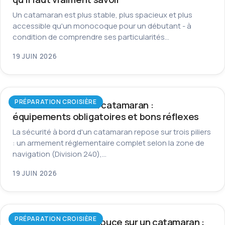
Un catamaran est plus stable, plus spacieux et plus
accessible qu'un monocoque pour un débutant - à
condition de comprendre ses particularités…
19 JUIN 2026
PRÉPARATION CROISIÈRE
Sécurité à bord d’un catamaran :
équipements obligatoires et bons réflexes
La sécurité à bord d'un catamaran repose sur trois piliers
: un armement réglementaire complet selon la zone de
navigation (Division 240),…
19 JUIN 2026
PRÉPARATION CROISIÈRE
Autonomie en eau douce sur un catamaran :