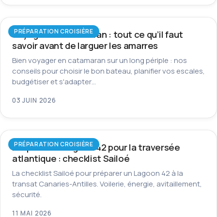
PRÉPARATION CROISIÈRE
Voyager en catamaran : tout ce qu’il faut
savoir avant de larguer les amarres
Bien voyager en catamaran sur un long périple : nos
conseils pour choisir le bon bateau, planifier vos escales,
budgétiser et s'adapter…
03 JUIN 2026
PRÉPARATION CROISIÈRE
Préparer un Lagoon 42 pour la traversée
atlantique : checklist Sailoé
La checklist Sailoé pour préparer un Lagoon 42 à la
transat Canaries-Antilles. Voilerie, énergie, avitaillement,
sécurité.
11 MAI 2026