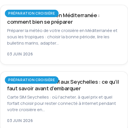
PRÉPARATION CROISIÈRE
Météo en croisière en Méditerranée :
comment bien se préparer
Préparer la météo de votre croisière en Méditerranée et
sous les tropiques : choisir la bonne période, lire les
bulletins marins, adapter…
03 JUIN 2026
PRÉPARATION CROISIÈRE
Internet et carte SIM aux Seychelles : ce qu’il
faut savoir avant d’embarquer
Carte SIM Seychelles : où l'acheter, à quel prix et quel
forfait choisir pour rester connecté à Internet pendant
votre croisière en…
03 JUIN 2026