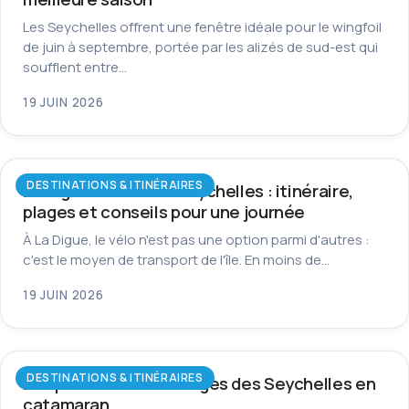
Les Seychelles offrent une fenêtre idéale pour le wingfoil
de juin à septembre, portée par les alizés de sud-est qui
soufflent entre…
19 JUIN 2026
DESTINATIONS & ITINÉRAIRES
La Digue à vélo aux Seychelles : itinéraire,
plages et conseils pour une journée
À La Digue, le vélo n'est pas une option parmi d'autres :
c'est le moyen de transport de l'île. En moins de…
19 JUIN 2026
DESTINATIONS & ITINÉRAIRES
Les plus beaux mouillages des Seychelles en
catamaran