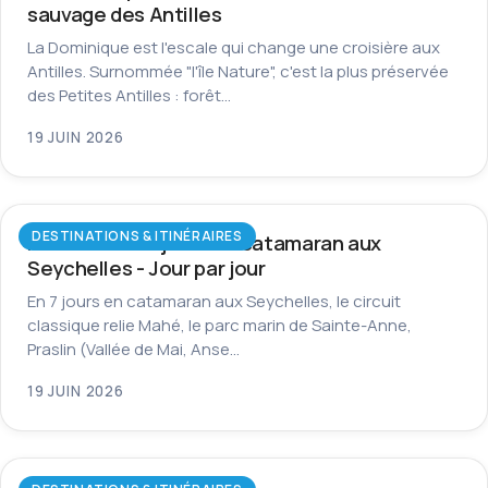
sauvage des Antilles
La Dominique est l'escale qui change une croisière aux
Antilles. Surnommée "l'île Nature", c'est la plus préservée
des Petites Antilles : forêt…
19 JUIN 2026
DESTINATIONS & ITINÉRAIRES
Itinéraire de 7 jours en catamaran aux
Seychelles - Jour par jour
En 7 jours en catamaran aux Seychelles, le circuit
classique relie Mahé, le parc marin de Sainte-Anne,
Praslin (Vallée de Mai, Anse…
19 JUIN 2026