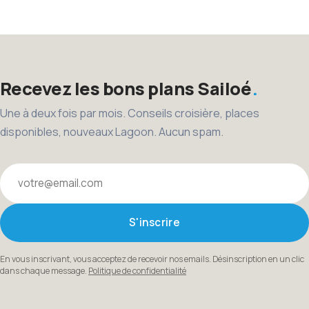
des
publications
Recevez les bons plans Sailoé
Une à deux fois par mois. Conseils croisière, places
disponibles, nouveaux Lagoon. Aucun spam.
Votre email
S'inscrire
En vous inscrivant, vous acceptez de recevoir nos emails. Désinscription en un clic
dans chaque message.
Politique de confidentialité