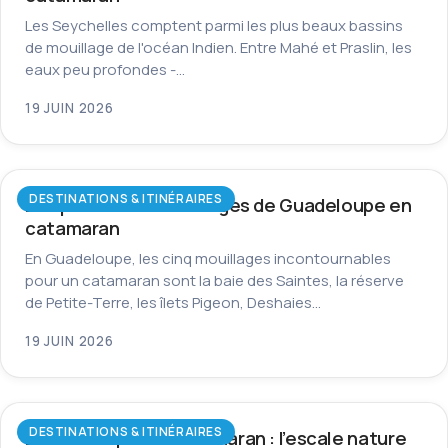
Les Seychelles comptent parmi les plus beaux bassins
de mouillage de l'océan Indien. Entre Mahé et Praslin, les
eaux peu profondes -…
19 JUIN 2026
DESTINATIONS & ITINÉRAIRES
Les plus beaux mouillages de Guadeloupe en
catamaran
En Guadeloupe, les cinq mouillages incontournables
pour un catamaran sont la baie des Saintes, la réserve
de Petite-Terre, les îlets Pigeon, Deshaies…
19 JUIN 2026
DESTINATIONS & ITINÉRAIRES
La Dominique en catamaran : l’escale nature