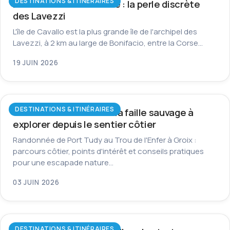
DESTINATIONS & ITINÉRAIRES
L’île de Cavallo en Corse : la perle discrète
des Lavezzi
L'île de Cavallo est la plus grande île de l'archipel des
Lavezzi, à 2 km au large de Bonifacio, entre la Corse…
19 JUIN 2026
DESTINATIONS & ITINÉRAIRES
Trou de l’Enfer à Groix : la faille sauvage à
explorer depuis le sentier côtier
Randonnée de Port Tudy au Trou de l'Enfer à Groix :
parcours côtier, points d'intérêt et conseils pratiques
pour une escapade nature…
03 JUIN 2026
DESTINATIONS & ITINÉRAIRES