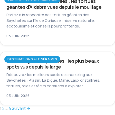
Île Curieuse aux Seychelles : les tortues
géantes d’Aldabra vues depuis le mouillage
Partez à la rencontre des tortues géantes des
Seychelles sur l'île de Curieuse : réserve naturelle,
écotourisme et conseils pour profiter de…
03 JUIN 2026
DESTINATIONS & ITINÉRAIRES
Snorkeling aux Seychelles : les plus beaux
spots vus depuis le large
Découvrez les meilleurs spots de snorkeling aux
Seychelles : Praslin, La Digue, Mahé. Eaux cristallines,
tortues, raies et récifs coralliens à explorer.
03 JUIN 2026
Pagination
1
2
…
4
Suivant →