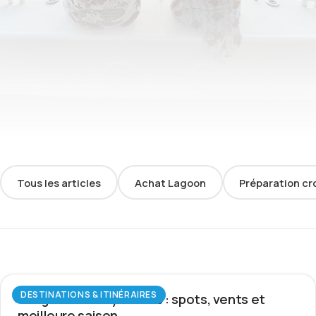
Tous les articles
Achat Lagoon
Préparation cr
DESTINATIONS & ITINÉRAIRES
Wingfoil aux Seychelles : spots, vents et
meilleure saison