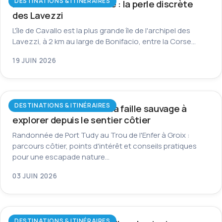
DESTINATIONS & ITINÉRAIRES
L’île de Cavallo en Corse : la perle discrète
des Lavezzi
L'île de Cavallo est la plus grande île de l'archipel des
Lavezzi, à 2 km au large de Bonifacio, entre la Corse…
19 JUIN 2026
DESTINATIONS & ITINÉRAIRES
Trou de l’Enfer à Groix : la faille sauvage à
explorer depuis le sentier côtier
Randonnée de Port Tudy au Trou de l'Enfer à Groix :
parcours côtier, points d'intérêt et conseils pratiques
pour une escapade nature…
03 JUIN 2026
DESTINATIONS & ITINÉRAIRES