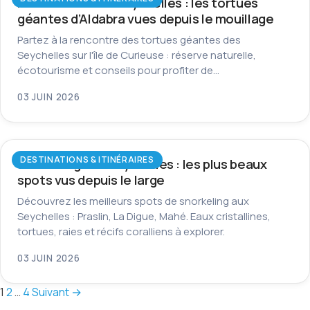
Île Curieuse aux Seychelles : les tortues
géantes d’Aldabra vues depuis le mouillage
Partez à la rencontre des tortues géantes des
Seychelles sur l'île de Curieuse : réserve naturelle,
écotourisme et conseils pour profiter de…
03 JUIN 2026
DESTINATIONS & ITINÉRAIRES
Snorkeling aux Seychelles : les plus beaux
spots vus depuis le large
Découvrez les meilleurs spots de snorkeling aux
Seychelles : Praslin, La Digue, Mahé. Eaux cristallines,
tortues, raies et récifs coralliens à explorer.
03 JUIN 2026
Pagination
1
2
…
4
Suivant →