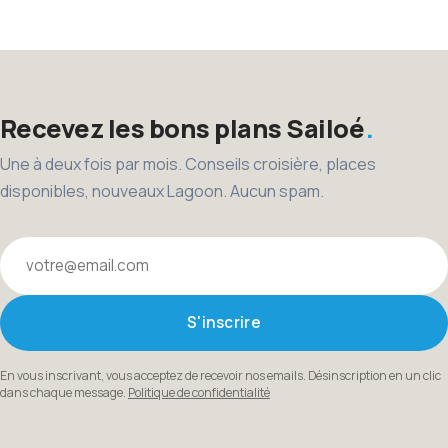
des
publications
Recevez les bons plans Sailoé
Une à deux fois par mois. Conseils croisière, places
disponibles, nouveaux Lagoon. Aucun spam.
Votre email
S'inscrire
En vous inscrivant, vous acceptez de recevoir nos emails. Désinscription en un clic
dans chaque message.
Politique de confidentialité