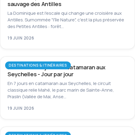
sauvage des Antilles
La Dominique est l'escale qui change une croisière aux
Antilles. Surnommée "l'île Nature", c'est la plus préservée
des Petites Antilles : forêt…
19 JUIN 2026
DESTINATIONS & ITINÉRAIRES
Itinéraire de 7 jours en catamaran aux
Seychelles - Jour par jour
En 7 jours en catamaran aux Seychelles, le circuit
classique relie Mahé, le parc marin de Sainte-Anne,
Praslin (Vallée de Mai, Anse…
19 JUIN 2026