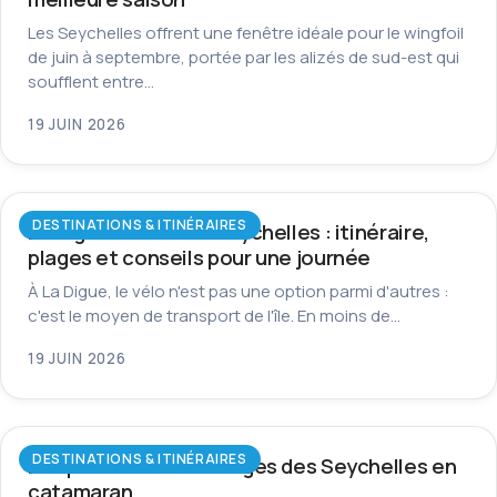
Les Seychelles offrent une fenêtre idéale pour le wingfoil
de juin à septembre, portée par les alizés de sud-est qui
soufflent entre…
19 JUIN 2026
DESTINATIONS & ITINÉRAIRES
La Digue à vélo aux Seychelles : itinéraire,
plages et conseils pour une journée
À La Digue, le vélo n'est pas une option parmi d'autres :
c'est le moyen de transport de l'île. En moins de…
19 JUIN 2026
DESTINATIONS & ITINÉRAIRES
Les plus beaux mouillages des Seychelles en
catamaran