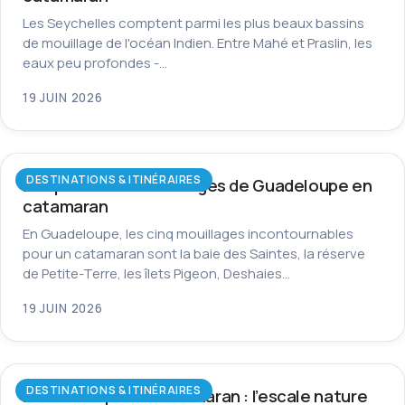
Les Seychelles comptent parmi les plus beaux bassins
de mouillage de l'océan Indien. Entre Mahé et Praslin, les
eaux peu profondes -…
19 JUIN 2026
DESTINATIONS & ITINÉRAIRES
Les plus beaux mouillages de Guadeloupe en
catamaran
En Guadeloupe, les cinq mouillages incontournables
pour un catamaran sont la baie des Saintes, la réserve
de Petite-Terre, les îlets Pigeon, Deshaies…
19 JUIN 2026
DESTINATIONS & ITINÉRAIRES
La Dominique en catamaran : l’escale nature