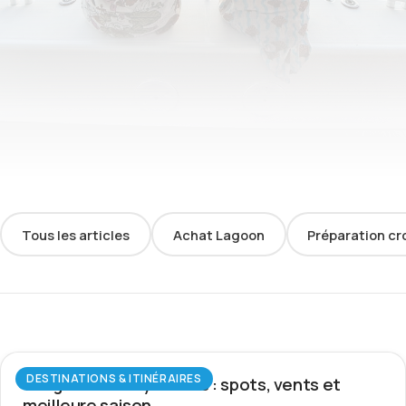
Tous les articles
Achat Lagoon
Préparation cr
DESTINATIONS & ITINÉRAIRES
Wingfoil aux Seychelles : spots, vents et
meilleure saison