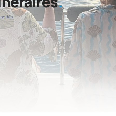
inéraires
mmandés