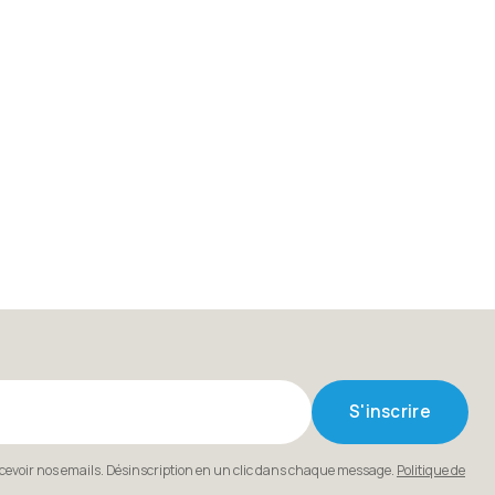
S'inscrire
ecevoir nos emails. Désinscription en un clic dans chaque message.
Politique de