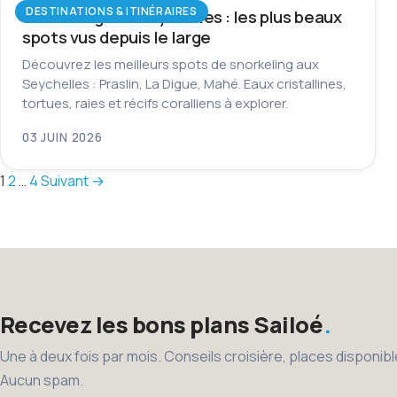
DESTINATIONS & ITINÉRAIRES
Snorkeling aux Seychelles : les plus beaux
spots vus depuis le large
Découvrez les meilleurs spots de snorkeling aux
Seychelles : Praslin, La Digue, Mahé. Eaux cristallines,
tortues, raies et récifs coralliens à explorer.
03 JUIN 2026
Pagination
1
2
…
4
Suivant →
des
publications
Recevez les bons plans Sailoé
Une à deux fois par mois. Conseils croisière, places disponi
Aucun spam.