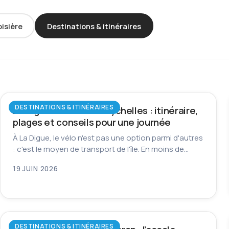
oisière
Destinations & itinéraires
DESTINATIONS & ITINÉRAIRES
La Digue à vélo aux Seychelles : itinéraire,
plages et conseils pour une journée
À La Digue, le vélo n'est pas une option parmi d'autres
: c'est le moyen de transport de l'île. En moins de…
19 JUIN 2026
DESTINATIONS & ITINÉRAIRES