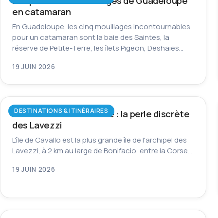
Les plus beaux mouillages de Guadeloupe
en catamaran
En Guadeloupe, les cinq mouillages incontournables
pour un catamaran sont la baie des Saintes, la
réserve de Petite-Terre, les îlets Pigeon, Deshaies…
19 JUIN 2026
DESTINATIONS & ITINÉRAIRES
L’île de Cavallo en Corse : la perle discrète
des Lavezzi
L'île de Cavallo est la plus grande île de l'archipel des
Lavezzi, à 2 km au large de Bonifacio, entre la Corse…
19 JUIN 2026