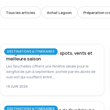
Tous les articles
Achat Lagoon
Préparation cr
DESTINATIONS & ITINÉRAIRES
Wingfoil aux Seychelles : spots, vents et
meilleure saison
Les Seychelles offrent une fenêtre idéale pour le
wingfoil de juin à septembre, portée par les alizés de
sud-est qui soufflent entre…
19 JUIN 2026
DESTINATIONS & ITINÉRAIRES