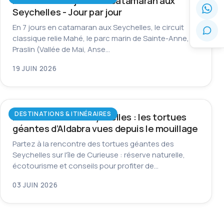
Itinéraire de 7 jours en catamaran aux
Seychelles - Jour par jour
En 7 jours en catamaran aux Seychelles, le circuit
classique relie Mahé, le parc marin de Sainte-Anne,
Praslin (Vallée de Mai, Anse…
19 JUIN 2026
DESTINATIONS & ITINÉRAIRES
Île Curieuse aux Seychelles : les tortues
géantes d’Aldabra vues depuis le mouillage
Partez à la rencontre des tortues géantes des
Seychelles sur l'île de Curieuse : réserve naturelle,
écotourisme et conseils pour profiter de…
03 JUIN 2026