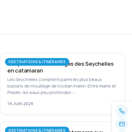
DESTINATIONS & ITINÉRAIRES
Les plus beaux mouillages des Seychelles
en catamaran
Les Seychelles comptent parmi les plus beaux
bassins de mouillage de l'océan Indien. Entre Mahé et
Praslin, les eaux peu profondes -…
19 JUIN 2026
DESTINATIONS & ITINÉRAIRES