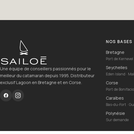
NOS BASES
Bretagne
Port de Kernevel 
Seychelles
Une équipe de conseillers passionnés pour le
Eden Island · M
meilleur du catamaran depuis 1995. Distributeur
exclusif Lagoon en Bretagne et en Corse.
Corse
Port de Bonifaci
Caraïbes
Bas-du-Fort · G
Polynésie
Sur demande