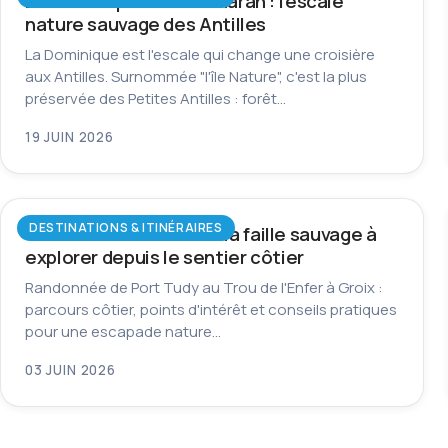
La Dominique en catamaran : l’escale
nature sauvage des Antilles
La Dominique est l'escale qui change une croisière
aux Antilles. Surnommée "l'île Nature", c'est la plus
préservée des Petites Antilles : forêt…
19 JUIN 2026
DESTINATIONS & ITINÉRAIRES
Trou de l’Enfer à Groix : la faille sauvage à
explorer depuis le sentier côtier
Randonnée de Port Tudy au Trou de l'Enfer à Groix :
parcours côtier, points d'intérêt et conseils pratiques
pour une escapade nature…
03 JUIN 2026