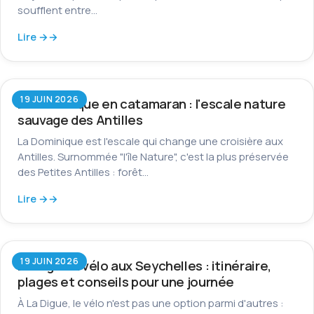
soufflent entre…
Lire →
19 JUIN 2026
La Dominique en catamaran : l'escale nature
sauvage des Antilles
La Dominique est l'escale qui change une croisière aux
Antilles. Surnommée "l'île Nature", c'est la plus préservée
des Petites Antilles : forêt…
Lire →
19 JUIN 2026
La Digue à vélo aux Seychelles : itinéraire,
plages et conseils pour une journée
À La Digue, le vélo n'est pas une option parmi d'autres :