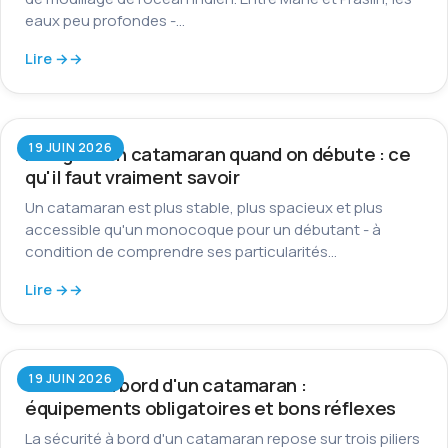
eaux peu profondes -…
Lire →
19 JUIN 2026
Naviguer en catamaran quand on débute : ce
qu'il faut vraiment savoir
Un catamaran est plus stable, plus spacieux et plus
accessible qu'un monocoque pour un débutant - à
condition de comprendre ses particularités…
Lire →
19 JUIN 2026
Sécurité à bord d'un catamaran :
équipements obligatoires et bons réflexes
La sécurité à bord d'un catamaran repose sur trois piliers