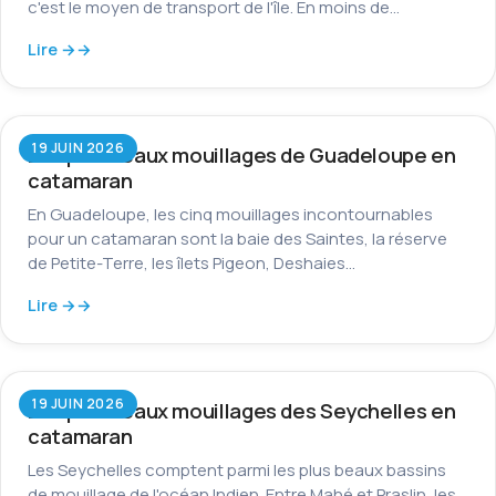
c'est le moyen de transport de l'île. En moins de…
Lire →
19 JUIN 2026
Les plus beaux mouillages de Guadeloupe en
catamaran
En Guadeloupe, les cinq mouillages incontournables
pour un catamaran sont la baie des Saintes, la réserve
de Petite-Terre, les îlets Pigeon, Deshaies…
Lire →
19 JUIN 2026
Les plus beaux mouillages des Seychelles en
catamaran
Les Seychelles comptent parmi les plus beaux bassins
de mouillage de l'océan Indien. Entre Mahé et Praslin, les