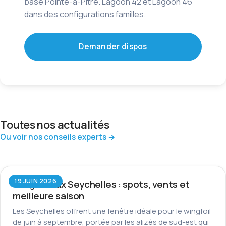
base Pointe-à-Pitre. Lagoon 42 et Lagoon 46
dans des configurations familles.
Demander dispos
Toutes nos actualités
Ou voir nos conseils experts →
19 JUIN 2026
Wingfoil aux Seychelles : spots, vents et
meilleure saison
Les Seychelles offrent une fenêtre idéale pour le wingfoil
de juin à septembre, portée par les alizés de sud-est qui