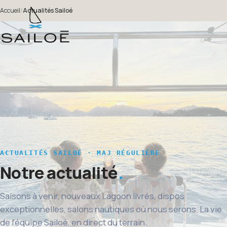
Accueil
/
Actualités Sailoé
ACTUALITÉS SAILOÉ · MAJ RÉGULIÈRE
Notre actualité
Saisons à venir, nouveaux Lagoon livrés, dispos
exceptionnelles, salons nautiques où nous serons. La vie
de l'équipe Sailoé, en direct du terrain.