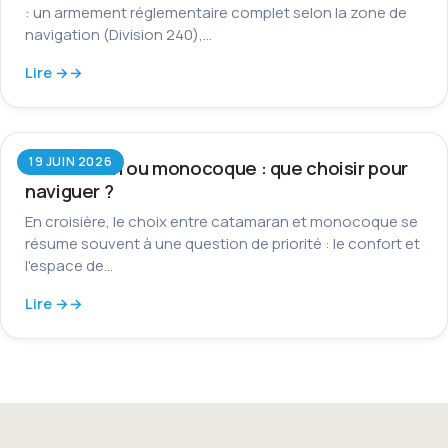
: un armement réglementaire complet selon la zone de
navigation (Division 240),…
Lire →
19 JUIN 2026
Catamaran ou monocoque : que choisir pour
naviguer ?
En croisière, le choix entre catamaran et monocoque se
résume souvent à une question de priorité : le confort et
l'espace de…
Lire →