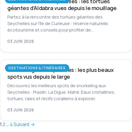
Île Curieuse aux Seychelles : les tortues
géantes d’Aldabra vues depuis le mouillage
Partez à la rencontre des tortues géantes des
Seychelles sur l'île de Curieuse : réserve naturelle,
écotourisme et conseils pour profiter de…
03 JUIN 2026
DESTINATIONS & ITINÉRAIRES
Snorkeling aux Seychelles : les plus beaux
spots vus depuis le large
Découvrez les meilleurs spots de snorkeling aux
Seychelles : Praslin, La Digue, Mahé. Eaux cristallines,
tortues, raies et récifs coralliens à explorer.
03 JUIN 2026
Pagination
1
2
…
4
Suivant →