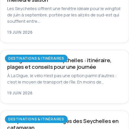
Les Seychelles offrent une fenêtre idéale pour le wingfoil
de juin à septembre, portée par les alizés de sud-est qui
soufflent entre…
19 JUIN 2026
DESTINATIONS & ITINÉRAIRES
La Digue à vélo aux Seychelles : itinéraire,
plages et conseils pour une journée
À La Digue, le vélo n'est pas une option parmi d'autres :
c'est le moyen de transport de l'île. En moins de…
19 JUIN 2026
DESTINATIONS & ITINÉRAIRES
Les plus beaux mouillages des Seychelles en
catamaran