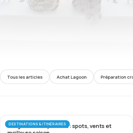
Tous les articles
Achat Lagoon
Préparation cr
DESTINATIONS & ITINÉRAIRES
Wingfoil aux Seychelles : spots, vents et
meilleure saison