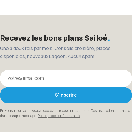
des
publications
Recevez les bons plans Sailoé
Une à deux fois par mois. Conseils croisière, places
disponibles, nouveaux Lagoon. Aucun spam.
Votre email
S'inscrire
En vous inscrivant, vous acceptez de recevoir nos emails. Désinscription en un clic
dans chaque message.
Politique de confidentialité