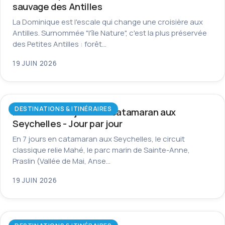
sauvage des Antilles
La Dominique est l'escale qui change une croisière aux
Antilles. Surnommée "l'île Nature", c'est la plus préservée
des Petites Antilles : forêt…
19 JUIN 2026
DESTINATIONS & ITINÉRAIRES
Itinéraire de 7 jours en catamaran aux
Seychelles - Jour par jour
En 7 jours en catamaran aux Seychelles, le circuit
classique relie Mahé, le parc marin de Sainte-Anne,
Praslin (Vallée de Mai, Anse…
19 JUIN 2026