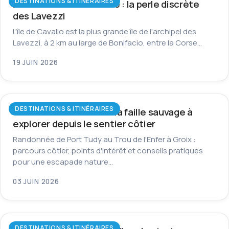
DESTINATIONS & ITINÉRAIRES
L’île de Cavallo en Corse : la perle discrète
des Lavezzi
L'île de Cavallo est la plus grande île de l'archipel des
Lavezzi, à 2 km au large de Bonifacio, entre la Corse…
19 JUIN 2026
DESTINATIONS & ITINÉRAIRES
Trou de l’Enfer à Groix : la faille sauvage à
explorer depuis le sentier côtier
Randonnée de Port Tudy au Trou de l'Enfer à Groix :
parcours côtier, points d'intérêt et conseils pratiques
pour une escapade nature…
03 JUIN 2026
DESTINATIONS & ITINÉRAIRES