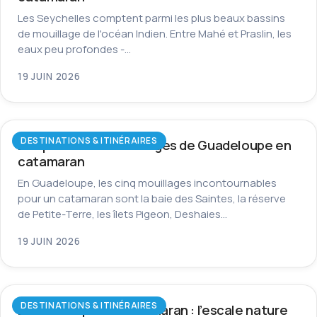
Les Seychelles comptent parmi les plus beaux bassins
de mouillage de l'océan Indien. Entre Mahé et Praslin, les
eaux peu profondes -…
19 JUIN 2026
DESTINATIONS & ITINÉRAIRES
Les plus beaux mouillages de Guadeloupe en
catamaran
En Guadeloupe, les cinq mouillages incontournables
pour un catamaran sont la baie des Saintes, la réserve
de Petite-Terre, les îlets Pigeon, Deshaies…
19 JUIN 2026
DESTINATIONS & ITINÉRAIRES
La Dominique en catamaran : l’escale nature