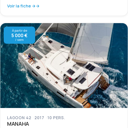
Voir la fiche →
À partir de
5 000 €
/ sem
LAGOON 42
2017
10 PERS.
MANAHA