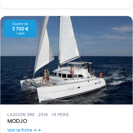
À partir de
3 700 €
/ sem
LAGOON 380
2016
10 PERS.
MODJO
Voir la fiche →