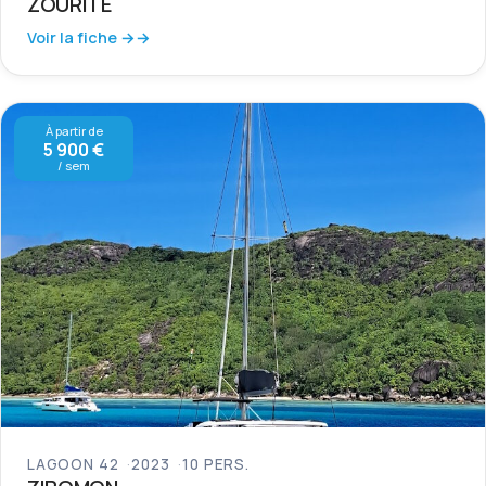
ZOURITE
Voir la fiche →
À partir de
5 900 €
/ sem
LAGOON 42
2023
10 PERS.