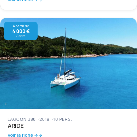
À partir de
4 000 €
/ sem
LAGOON 380
2018
10 PERS.
ARIDE
Voir la fiche →