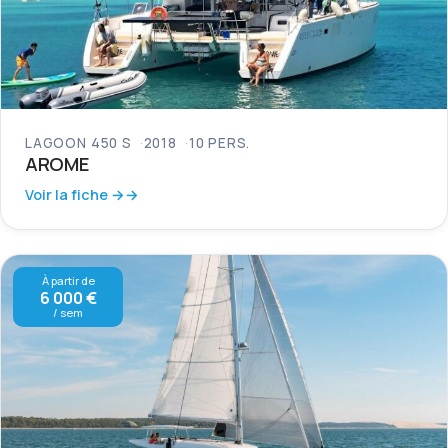
LAGOON 450 S
2018
10 PERS.
AROME
Voir la fiche →
À partir de
6 000 €
/ sem