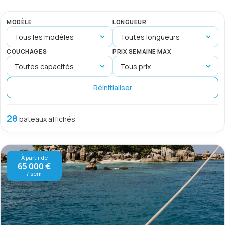
MODÈLE
LONGUEUR
COUCHAGES
PRIX SEMAINE MAX
Réinitialiser
28
bateaux affichés
À partir de
65 000 €
/ sem