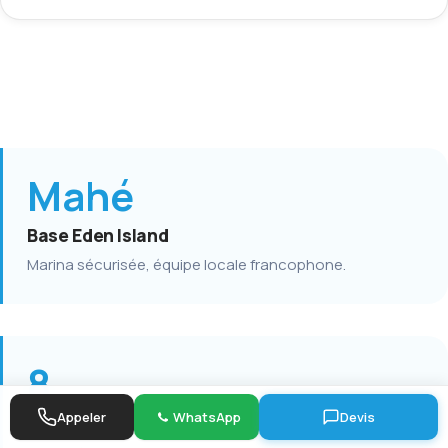
Mahé
Base Eden Island
Marina sécurisée, équipe locale francophone.
8
Appeler
WhatsApp
Devis
Catamarans Lagoon