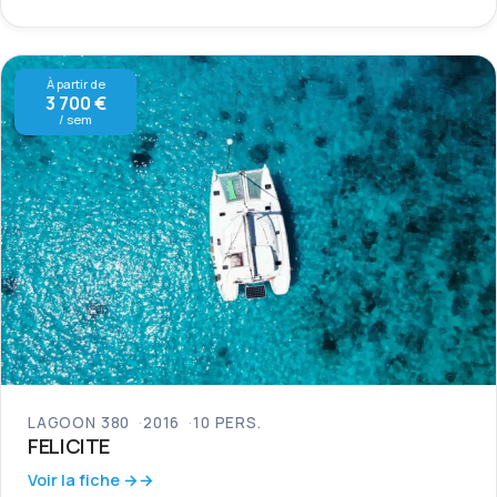
À partir de
3 700 €
/ sem
LAGOON 380
2016
10 PERS.
FELICITE
Voir la fiche →