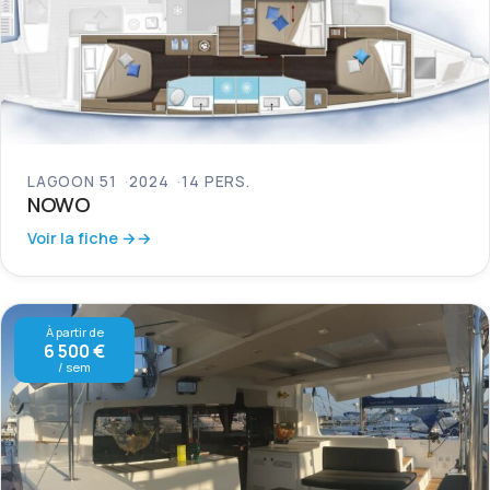
LAGOON 51
2024
14 PERS.
NOWO
Voir la fiche →
À partir de
6 500 €
/ sem