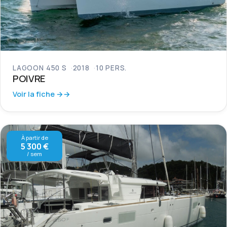
LAGOON 450 S
2018
10 PERS.
POIVRE
Voir la fiche →
À partir de
5 300 €
/ sem