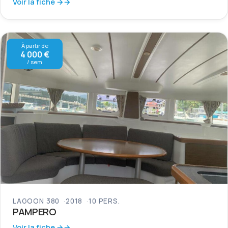
Voir la fiche →
À partir de
4 000 €
/ sem
LAGOON 380
2018
10 PERS.
PAMPERO
Voir la fiche →