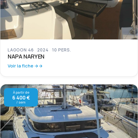
LAGOON 46
2024
10 PERS.
NAPA NARYEN
Voir la fiche →
À partir de
6 400 €
/ sem