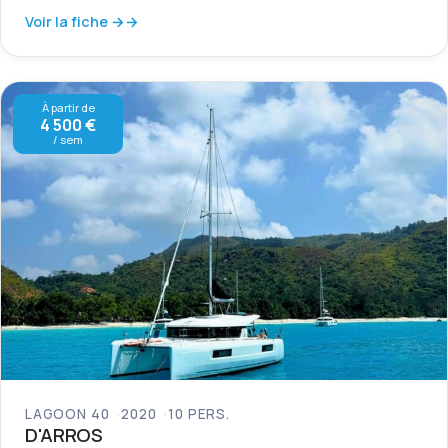
Voir la fiche →
À partir de
4 500 €
/ sem
LAGOON 40
2020
10 PERS.
D'ARROS