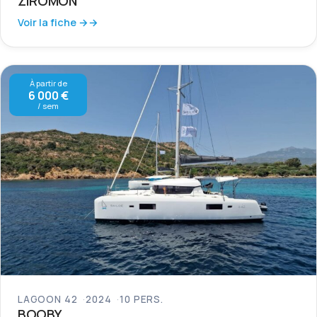
ZIROMON
Voir la fiche →
À partir de
6 000 €
/ sem
LAGOON 42
2024
10 PERS.
BOOBY