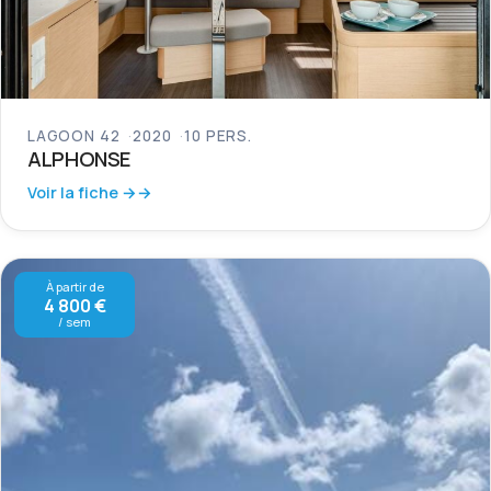
LAGOON 42
2020
10 PERS.
ALPHONSE
Voir la fiche →
À partir de
4 800 €
/ sem