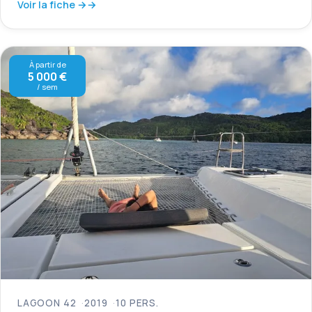
Voir la fiche →
À partir de
5 000 €
/ sem
LAGOON 42
2019
10 PERS.