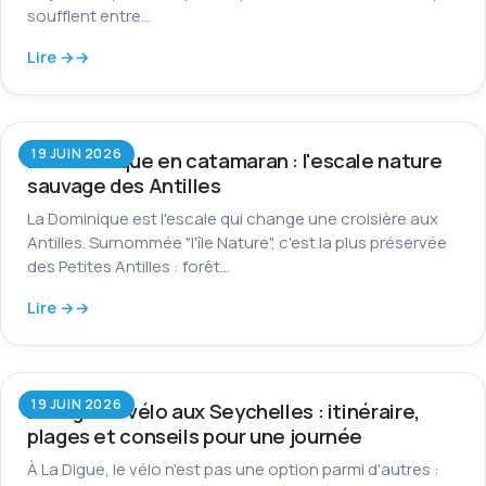
soufflent entre…
Lire →
19 JUIN 2026
La Dominique en catamaran : l'escale nature
sauvage des Antilles
La Dominique est l'escale qui change une croisière aux
Antilles. Surnommée "l'île Nature", c'est la plus préservée
des Petites Antilles : forêt…
Lire →
19 JUIN 2026
La Digue à vélo aux Seychelles : itinéraire,
plages et conseils pour une journée
À La Digue, le vélo n'est pas une option parmi d'autres :