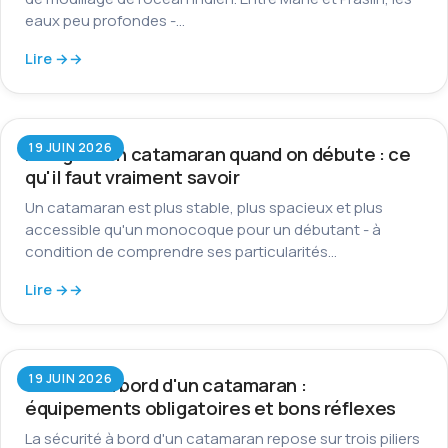
eaux peu profondes -…
Lire →
19 JUIN 2026
Naviguer en catamaran quand on débute : ce
qu'il faut vraiment savoir
Un catamaran est plus stable, plus spacieux et plus
accessible qu'un monocoque pour un débutant - à
condition de comprendre ses particularités…
Lire →
19 JUIN 2026
Sécurité à bord d'un catamaran :
équipements obligatoires et bons réflexes
La sécurité à bord d'un catamaran repose sur trois piliers