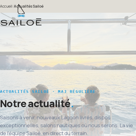
Accueil
/
Actualités Sailoé
ACTUALITÉS SAILOÉ · MAJ RÉGULIÈRE
Notre actualité
Saisons à venir, nouveaux Lagoon livrés, dispos
exceptionnelles, salons nautiques où nous serons. La vie
de l'équipe Sailoé, en direct du terrain.