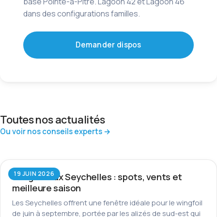
base Pointe-à-Pitre. Lagoon 42 et Lagoon 46
dans des configurations familles.
Demander dispos
Toutes nos actualités
Ou voir nos conseils experts →
19 JUIN 2026
Wingfoil aux Seychelles : spots, vents et
meilleure saison
Les Seychelles offrent une fenêtre idéale pour le wingfoil
de juin à septembre, portée par les alizés de sud-est qui