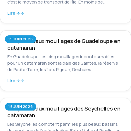
c'est le moyen de transport de l'île. En moins de…
Lire →
19 JUIN 2026
Les plus beaux mouillages de Guadeloupe en
catamaran
En Guadeloupe, les cinq mouillages incontournables
pour un catamaran sont la baie des Saintes, la réserve
de Petite-Terre, les îlets Pigeon, Deshaies…
Lire →
19 JUIN 2026
Les plus beaux mouillages des Seychelles en
catamaran
Les Seychelles comptent parmi les plus beaux bassins
de mouillage de l'océan Indien. Entre Mahé et Praslin, les