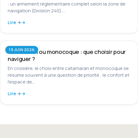
: un armement réglementaire complet selon la zone de
navigation (Division 240),…
Lire →
19 JUIN 2026
Catamaran ou monocoque : que choisir pour
naviguer ?
En croisière, le choix entre catamaran et monocoque se
résume souvent à une question de priorité : le confort et
l'espace de…
Lire →