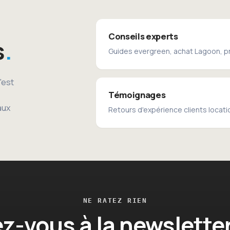
Conseils experts
s
Guides evergreen, achat Lagoon, p
'est
Témoignages
aux
Retours d'expérience clients locati
NE RATEZ RIEN
ez-vous à la newslette