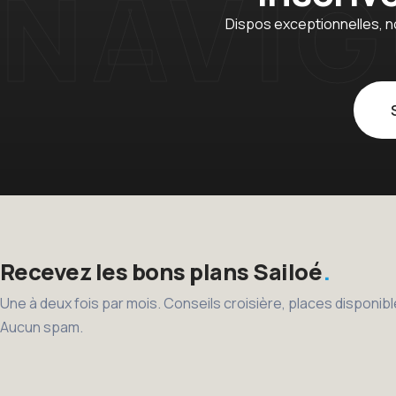
Dispos exceptionnelles, n
Recevez les bons plans Sailoé
Une à deux fois par mois. Conseils croisière, places disponi
Aucun spam.