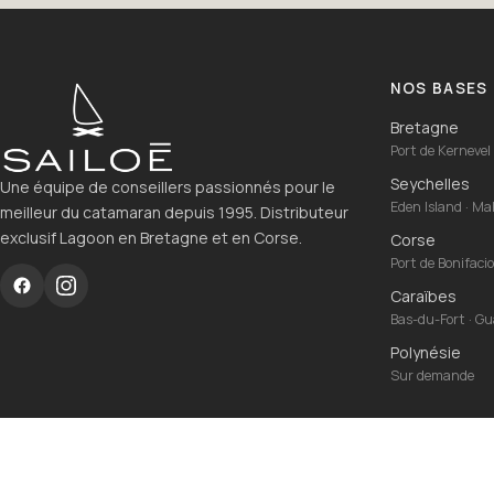
NOS BASES
Bretagne
Port de Kernevel 
Seychelles
Une équipe de conseillers passionnés pour le
Eden Island · M
meilleur du catamaran depuis 1995. Distributeur
exclusif Lagoon en Bretagne et en Corse.
Corse
Port de Bonifaci
Caraïbes
Bas-du-Fort · G
Polynésie
Sur demande