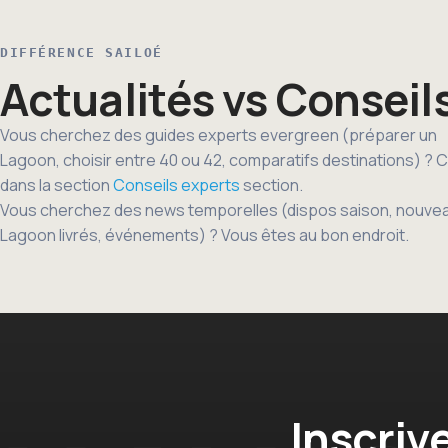
DIFFÉRENCE SAILOÉ
Actualités vs Conseil
Vous cherchez des guides experts evergreen (préparer un
Lagoon, choisir entre 40 ou 42, comparatifs destinations) ? C
dans la section
Conseils experts
section.
Vous cherchez des news temporelles (dispos saison, nouve
Lagoon livrés, événements) ? Vous êtes au bon endroit.
Inscriv