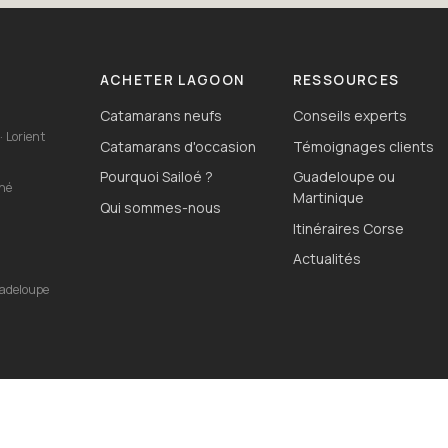
ACHETER LAGOON
RESSOURCES
Catamarans neufs
Conseils experts
· Lorient
Catamarans d'occasion
Témoignages clients
Pourquoi Sailoé ?
Guadeloupe ou
ahé
Martinique
Qui sommes-nous
Itinéraires Corse
o
Actualités
uadeloupe