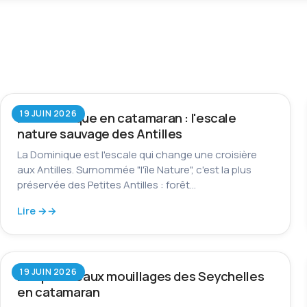
19 JUIN 2026
La Dominique en catamaran : l'escale
nature sauvage des Antilles
La Dominique est l'escale qui change une croisière
aux Antilles. Surnommée "l'île Nature", c'est la plus
préservée des Petites Antilles : forêt…
Lire →
19 JUIN 2026
Les plus beaux mouillages des Seychelles
en catamaran