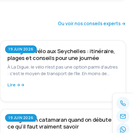
Ou voir nos conseils experts →
19 JUIN 2026
La Digue à vélo aux Seychelles : itinéraire,
plages et conseils pour une journée
À La Digue, le vélo n'est pas une option parmi d'autres
: c'est le moyen de transport de l'île. En moins de…
Lire →
19 JUIN 2026
Naviguer en catamaran quand on débute :
ce qu'il faut vraiment savoir