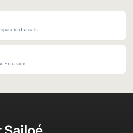
réparation transats
on + croisière
r Sailoé