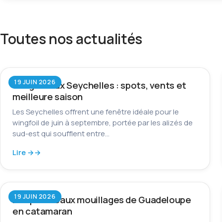
Toutes nos actualités
19 JUIN 2026
Wingfoil aux Seychelles : spots, vents et
meilleure saison
Les Seychelles offrent une fenêtre idéale pour le
wingfoil de juin à septembre, portée par les alizés de
sud-est qui soufflent entre…
Lire →
19 JUIN 2026
Les plus beaux mouillages de Guadeloupe
en catamaran