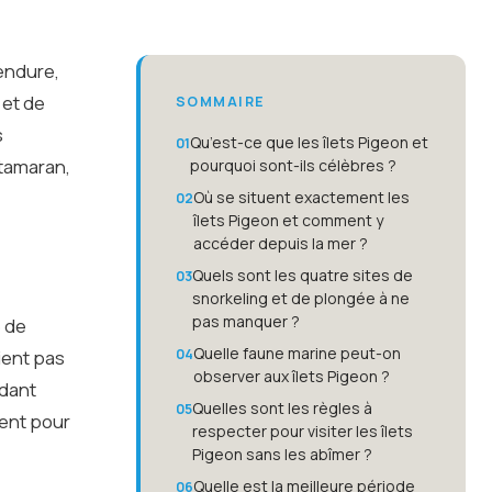
lendure,
 et de
SOMMAIRE
s
Qu’est-ce que les îlets Pigeon et
atamaran,
pourquoi sont-ils célèbres ?
Où se situent exactement les
îlets Pigeon et comment y
accéder depuis la mer ?
Quels sont les quatre sites de
snorkeling et de plongée à ne
pas manquer ?
e de
Quelle faune marine peut-on
ient pas
observer aux îlets Pigeon ?
ndant
Quelles sont les règles à
ment pour
respecter pour visiter les îlets
Pigeon sans les abîmer ?
Quelle est la meilleure période