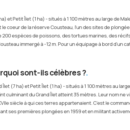
a) et Petit Îlet (1 ha) - situés à 1 100 mètres au large de Ma
 le coeur de la réserve Cousteau, l’un des sites de plongée
de 200 espèces de poissons, des tortues marines, des récif
Cousteau immergé à -12 m. Pour un équipage à bord d’un c
rquoi sont-ils célèbres ?
let (7 ha) et Petit Îlet (1 ha) - situés à 1 100 mètres au larg
t culminant du Grand Îlet atteint 35 mètres. Leur nom ne v
 XVIIe siècle à qui ces terres appartenaient. C’est le comma
ant ses premières plongées en 1959 et en militant active