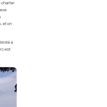
 charter
nexe
s
, et on
limité à
rc est