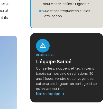
tional
pour visiter les îlets Pigeon ?
écret
Questions fréquentes sur les
îlets Pigeon
t ils
RÉDIGÉ PAR
L'équipe Sailoé
Conseillers, skippers et techniciens
basés sur nos cinq destinations. 30
ans à louer, vendre et convoyer des
catamarans Lagoon, on partage ici ce
qu'on voit sur l'eau.
Notre équipe →