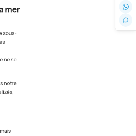
la mer
e sous-
ues
ge ne se
is notre
alizés,
 mais