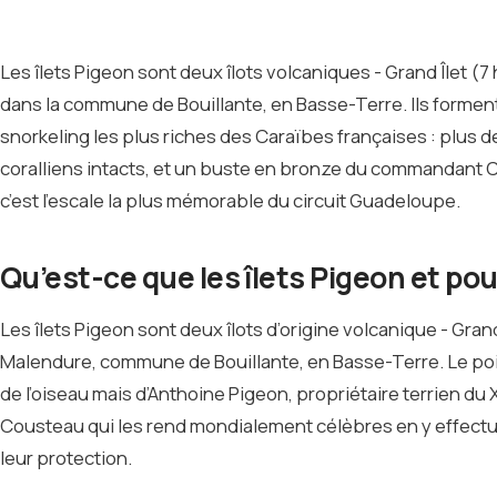
Les îlets Pigeon sont deux îlots volcaniques - Grand Îlet (7 h
dans la commune de Bouillante, en Basse-Terre. Ils forment
snorkeling les plus riches des Caraïbes françaises : plus 
coralliens intacts, et un buste en bronze du commandant 
c’est l’escale la plus mémorable du circuit Guadeloupe.
Qu’est-ce que les îlets Pigeon et pou
Les îlets Pigeon sont deux îlots d’origine volcanique - Grand Î
Malendure, commune de Bouillante, en Basse-Terre. Le poin
de l’oiseau mais d’Anthoine Pigeon, propriétaire terrien du
Cousteau qui les rend mondialement célèbres en y effectu
leur protection.