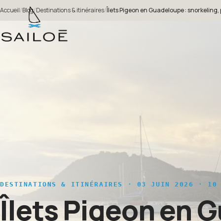
Accueil
/
Blog
/
Destinations & itinéraires
/
Îlets Pigeon en Guadeloupe : snorkeling
DESTINATIONS & ITINÉRAIRES
· 03 JUIN 2026 · 10 
Îlets Pigeon en 