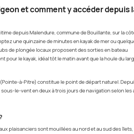
Pigeon et comment y accéder depuis 
itime depuis Malendure, commune de Bouillante, sur la côt
omptez une quinzaine de minutes en kayak de mer ou quelq
 clubs de plongée locaux proposent des sorties en bateau
 pour le kayak, idéal tôt le matin avant que la houle du lar
 (Pointe-à-Pitre) constitue le point de départ naturel. Depu
e sous-le-vent en deux à trois jours de navigation selon les 
?
 plaisanciers sont mouillées au nord et au sud des îlets,