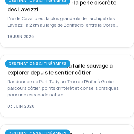
DESTINATIONS & ITINÉRAIRES
L’île de Cavallo en Corse : la perle discrète
des Lavezzi
L'île de Cavallo est la plus grande île de l'archipel des
Lavezzi, à 2 km au large de Bonifacio, entre la Corse…
19 JUIN 2026
DESTINATIONS & ITINÉRAIRES
Trou de l’Enfer à Groix : la faille sauvage à
explorer depuis le sentier côtier
Randonnée de Port Tudy au Trou de l'Enfer à Groix :
parcours côtier, points d'intérêt et conseils pratiques
pour une escapade nature…
03 JUIN 2026
DESTINATIONS & ITINÉRAIRES