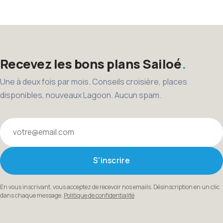
des
publications
Recevez les bons plans Sailoé
Une à deux fois par mois. Conseils croisière, places
disponibles, nouveaux Lagoon. Aucun spam.
Votre email
S'inscrire
En vous inscrivant, vous acceptez de recevoir nos emails. Désinscription en un clic
dans chaque message.
Politique de confidentialité