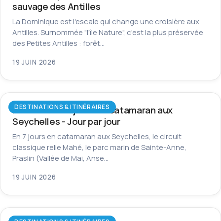
sauvage des Antilles
La Dominique est l'escale qui change une croisière aux
Antilles. Surnommée "l'île Nature", c'est la plus préservée
des Petites Antilles : forêt…
19 JUIN 2026
DESTINATIONS & ITINÉRAIRES
Itinéraire de 7 jours en catamaran aux
Seychelles - Jour par jour
En 7 jours en catamaran aux Seychelles, le circuit
classique relie Mahé, le parc marin de Sainte-Anne,
Praslin (Vallée de Mai, Anse…
19 JUIN 2026