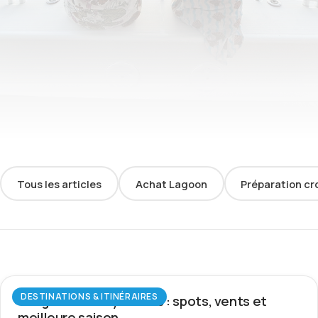
Tous les articles
Achat Lagoon
Préparation cr
DESTINATIONS & ITINÉRAIRES
Wingfoil aux Seychelles : spots, vents et
meilleure saison