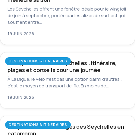
Les Seychelles offrent une fenêtre idéale pour le wingfoil
de juin à septembre, portée par les alizés de sud-est qui
soufflent entre…
19 JUIN 2026
DESTINATIONS & ITINÉRAIRES
La Digue à vélo aux Seychelles : itinéraire,
plages et conseils pour une journée
À La Digue, le vélo n'est pas une option parmi d'autres :
c'est le moyen de transport de l'île. En moins de…
19 JUIN 2026
DESTINATIONS & ITINÉRAIRES
Les plus beaux mouillages des Seychelles en
catamaran