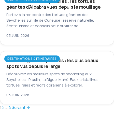
Île Curieuse aux Seychelles : les tortues
géantes d’Aldabra vues depuis le mouillage
Partez à la rencontre des tortues géantes des
Seychelles sur l'île de Curieuse : réserve naturelle,
écotourisme et conseils pour profiter de…
03 JUIN 2026
DESTINATIONS & ITINÉRAIRES
Snorkeling aux Seychelles : les plus beaux
spots vus depuis le large
Découvrez les meilleurs spots de snorkeling aux
Seychelles : Praslin, La Digue, Mahé. Eaux cristallines,
tortues, raies et récifs coralliens à explorer.
03 JUIN 2026
Pagination
1
2
…
4
Suivant →