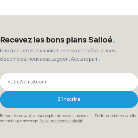
des
publications
Recevez les bons plans Sailoé
Une à deux fois par mois. Conseils croisière, places
disponibles, nouveaux Lagoon. Aucun spam.
Votre email
S'inscrire
En vous inscrivant, vous acceptez de recevoir nos emails. Désinscription en un clic
dans chaque message.
Politique de confidentialité