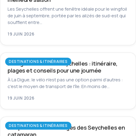
Les Seychelles offrent une fenêtre idéale pour le wingfoil
de juin à septembre, portée par les alizés de sud-est qui
soufflent entre…
19 JUIN 2026
DESTINATIONS & ITINÉRAIRES
La Digue à vélo aux Seychelles : itinéraire,
plages et conseils pour une journée
À La Digue, le vélo n'est pas une option parmi d'autres :
c'est le moyen de transport de l'île. En moins de…
19 JUIN 2026
DESTINATIONS & ITINÉRAIRES
Les plus beaux mouillages des Seychelles en
catamaran