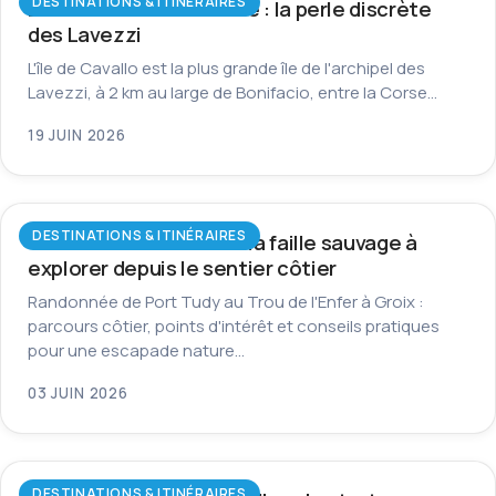
DESTINATIONS & ITINÉRAIRES
L’île de Cavallo en Corse : la perle discrète
des Lavezzi
L'île de Cavallo est la plus grande île de l'archipel des
Lavezzi, à 2 km au large de Bonifacio, entre la Corse…
19 JUIN 2026
DESTINATIONS & ITINÉRAIRES
Trou de l’Enfer à Groix : la faille sauvage à
explorer depuis le sentier côtier
Randonnée de Port Tudy au Trou de l'Enfer à Groix :
parcours côtier, points d'intérêt et conseils pratiques
pour une escapade nature…
03 JUIN 2026
DESTINATIONS & ITINÉRAIRES