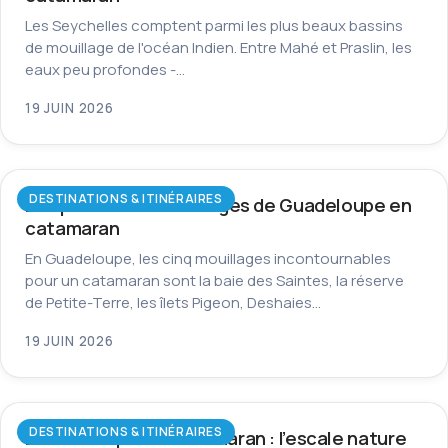
Les Seychelles comptent parmi les plus beaux bassins
de mouillage de l'océan Indien. Entre Mahé et Praslin, les
eaux peu profondes -…
19 JUIN 2026
DESTINATIONS & ITINÉRAIRES
Les plus beaux mouillages de Guadeloupe en
catamaran
En Guadeloupe, les cinq mouillages incontournables
pour un catamaran sont la baie des Saintes, la réserve
de Petite-Terre, les îlets Pigeon, Deshaies…
19 JUIN 2026
DESTINATIONS & ITINÉRAIRES
La Dominique en catamaran : l’escale nature