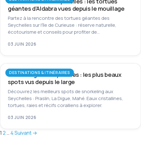
Île Curieuse aux Seychelles : les tortues
géantes d’Aldabra vues depuis le mouillage
Partez à la rencontre des tortues géantes des
Seychelles sur l'île de Curieuse : réserve naturelle,
écotourisme et conseils pour profiter de…
03 JUIN 2026
DESTINATIONS & ITINÉRAIRES
Snorkeling aux Seychelles : les plus beaux
spots vus depuis le large
Découvrez les meilleurs spots de snorkeling aux
Seychelles : Praslin, La Digue, Mahé. Eaux cristallines,
tortues, raies et récifs coralliens à explorer.
03 JUIN 2026
Pagination
1
2
…
4
Suivant →