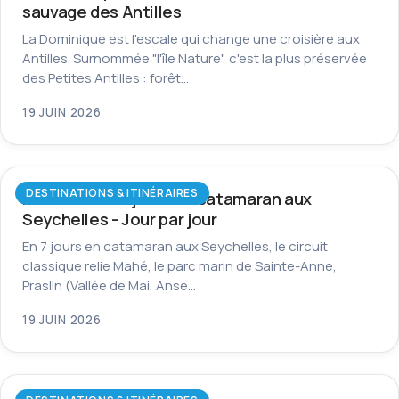
sauvage des Antilles
La Dominique est l'escale qui change une croisière aux
Antilles. Surnommée "l'île Nature", c'est la plus préservée
des Petites Antilles : forêt…
19 JUIN 2026
DESTINATIONS & ITINÉRAIRES
Itinéraire de 7 jours en catamaran aux
Seychelles - Jour par jour
En 7 jours en catamaran aux Seychelles, le circuit
classique relie Mahé, le parc marin de Sainte-Anne,
Praslin (Vallée de Mai, Anse…
19 JUIN 2026