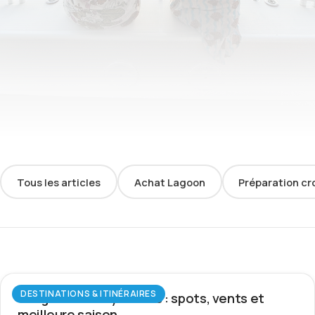
Tous les articles
Achat Lagoon
Préparation cr
DESTINATIONS & ITINÉRAIRES
Wingfoil aux Seychelles : spots, vents et
meilleure saison