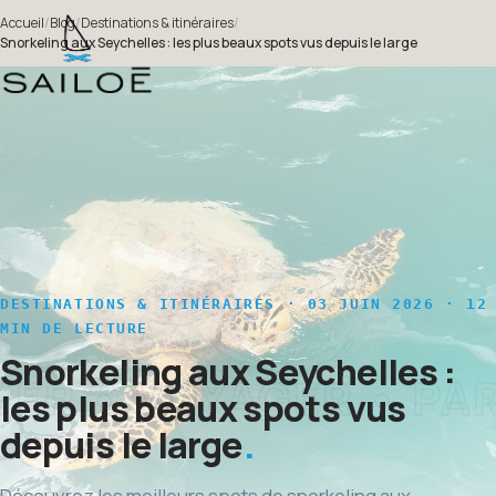
Accueil
/
Blog
/
Destinations & itinéraires
/
Snorkeling aux Seychelles : les plus beaux spots vus depuis le large
DESTINATIONS & ITINÉRAIRES
· 03 JUIN 2026 · 12
MIN DE LECTURE
Snorkeling aux Seychelles :
les plus beaux spots vus
depuis le large
Découvrez les meilleurs spots de snorkeling aux