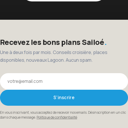
Recevez les bons plans Sailoé
Une à deux fois par mois. Conseils croisière, places
disponibles, nouveaux Lagoon. Aucun spam.
Votre email
S'inscrire
En vous inscrivant, vous acceptez de recevoir nos emails. Désinscription en un clic
dans chaque message.
Politique de confidentialité