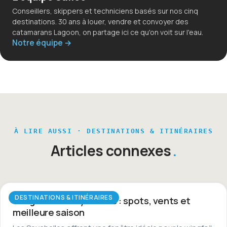
Conseillers, skippers et techniciens basés sur nos cinq
destinations. 30 ans à louer, vendre et convoyer des
catamarans Lagoon, on partage ici ce qu'on voit sur l'eau.
Notre équipe →
À LIRE AUSSI · DESTINATIONS & ITINÉRAIRES
Articles connexes
DESTINATIONS & ITINÉRAIRES
Wingfoil aux Seychelles : spots, vents et
meilleure saison