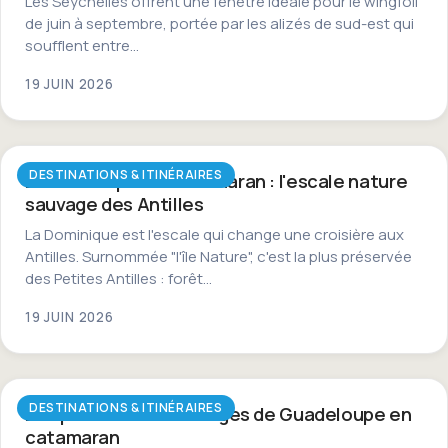
Les Seychelles offrent une fenêtre idéale pour le wingfoil
de juin à septembre, portée par les alizés de sud-est qui
soufflent entre…
19 JUIN 2026
DESTINATIONS & ITINÉRAIRES
La Dominique en catamaran : l'escale nature
sauvage des Antilles
La Dominique est l'escale qui change une croisière aux
Antilles. Surnommée "l'île Nature", c'est la plus préservée
des Petites Antilles : forêt…
19 JUIN 2026
DESTINATIONS & ITINÉRAIRES
Les plus beaux mouillages de Guadeloupe en
catamaran