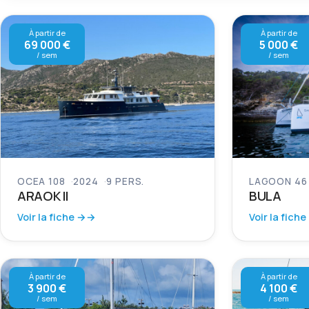
À partir de
À partir de
69 000 €
5 000 €
/ sem
/ sem
OCEA 108
2024
9 PERS.
LAGOON 46
ARAOK II
BULA
Voir la fiche →
Voir la fiche
À partir de
À partir de
3 900 €
4 100 €
/ sem
/ sem