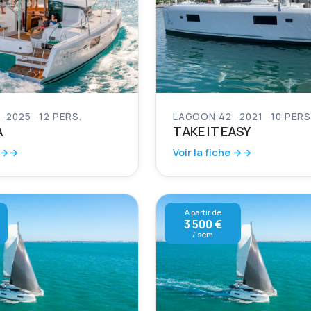
2025
12 PERS.
LAGOON 42
2021
10 PERS
A
TAKE IT EASY
 →
Voir la fiche →
À partir de
3 500 €
/ sem