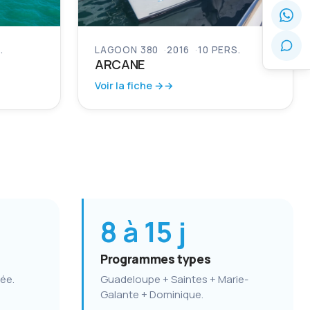
.
LAGOON 380
2016
10 PERS.
ARCANE
Voir la fiche →
8 à 15 j
Programmes types
ée.
Guadeloupe + Saintes + Marie-
Galante + Dominique.