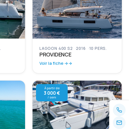
.
LAGOON 400 S2
2016
10 PERS.
PROVIDENCE
Voir la fiche →
À partir de
3 000 €
/ sem