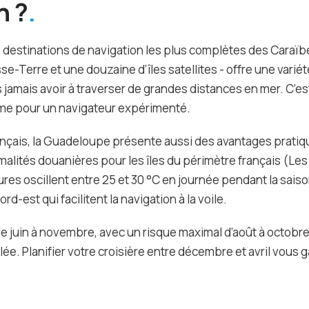
n ?
 destinations de navigation les plus complètes des Caraïb
se-Terre et une douzaine d’îles satellites - offre une vari
jamais avoir à traverser de grandes distances en mer. C’es
me pour un navigateur expérimenté.
nçais, la Guadeloupe présente aussi des avantages pratiqu
malités douanières pour les îles du périmètre français (Les
res oscillent entre 25 et 30 °C en journée pendant la sais
rd-est qui facilitent la navigation à la voile.
de juin à novembre, avec un risque maximal d’août à octobre
lée. Planifier votre croisière entre décembre et avril vous 