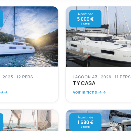
À partir de
5 000 €
/ sem
2023
12 PERS.
LAGOON 43
2026
11 PERS
TY CASA
 →
Voir la fiche →
À partir de
1 680 €
/ sem