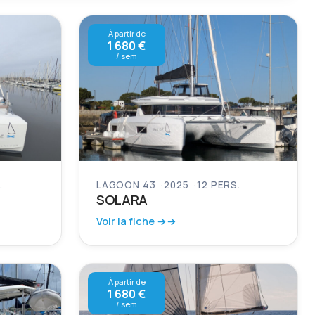
À partir de
1 680 €
/ sem
.
LAGOON 43
2025
12 PERS.
SOLARA
Voir la fiche →
À partir de
1 680 €
/ sem