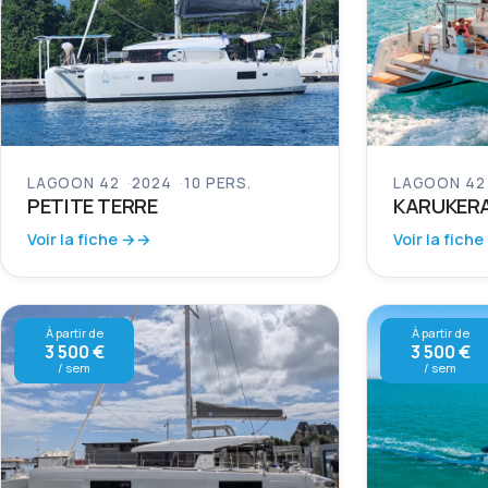
LAGOON 42
2024
10 PERS.
LAGOON 42
PETITE TERRE
KARUKER
Voir la fiche →
Voir la fiche
À partir de
À partir de
3 500 €
3 500 €
/ sem
/ sem