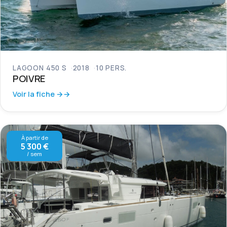
LAGOON 450 S
2018
10 PERS.
POIVRE
Voir la fiche →
À partir de
5 300 €
/ sem