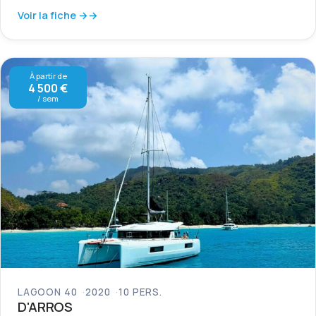
Voir la fiche →
À partir de
4 500 €
/ sem
LAGOON 40
2020
10 PERS.
D'ARROS