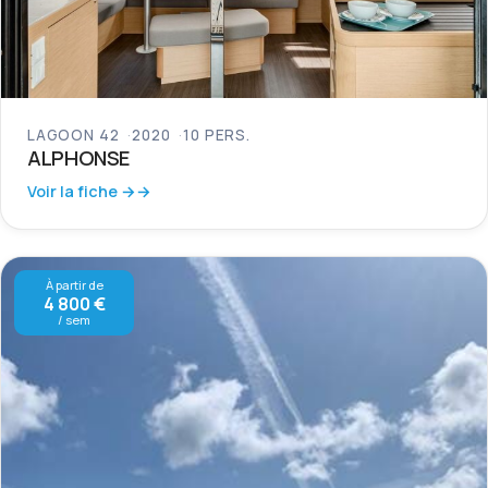
LAGOON 42
2020
10 PERS.
ALPHONSE
Voir la fiche →
À partir de
4 800 €
/ sem