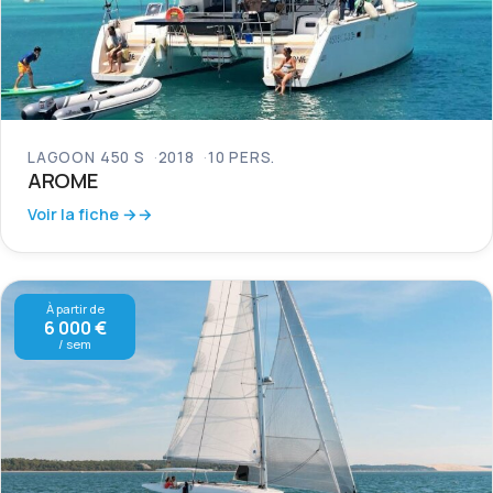
LAGOON 450 S
2018
10 PERS.
AROME
Voir la fiche →
À partir de
6 000 €
/ sem