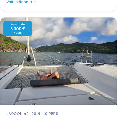
Voir la fiche →
À partir de
5 000 €
/ sem
LAGOON 42
2019
10 PERS.