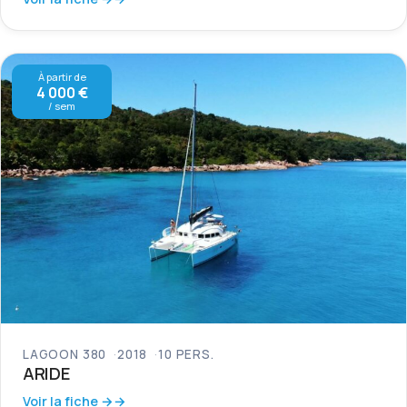
À partir de
4 000 €
/ sem
LAGOON 380
2018
10 PERS.
ARIDE
Voir la fiche →