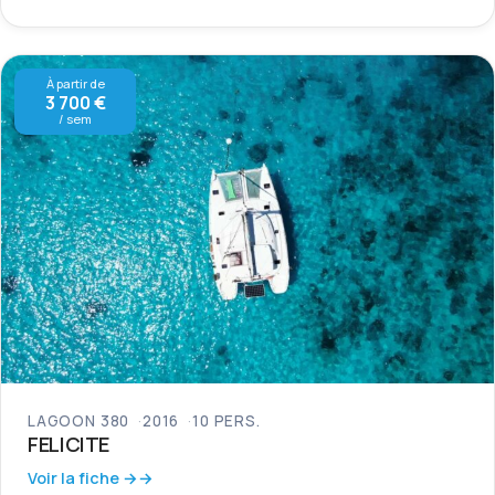
À partir de
3 700 €
/ sem
LAGOON 380
2016
10 PERS.
FELICITE
Voir la fiche →