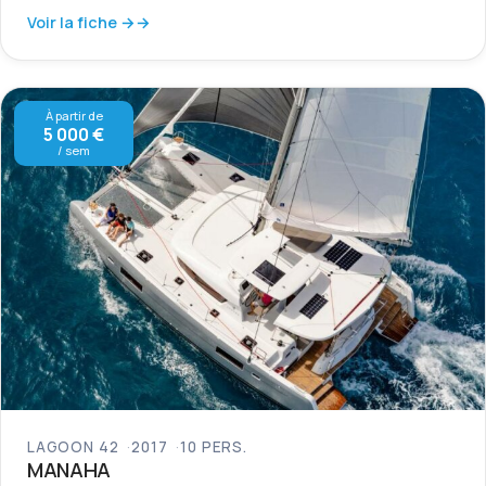
Voir la fiche →
À partir de
5 000 €
/ sem
LAGOON 42
2017
10 PERS.
MANAHA