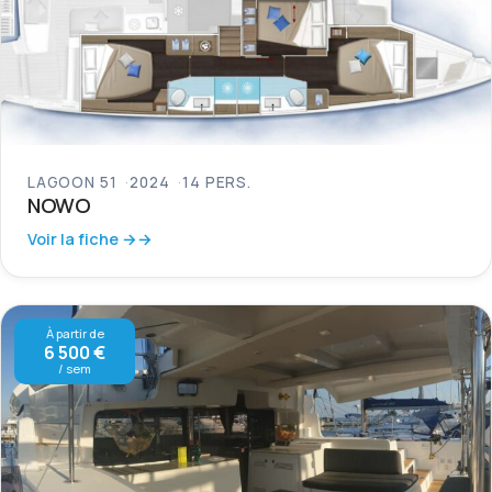
LAGOON 51
2024
14 PERS.
NOWO
Voir la fiche →
À partir de
6 500 €
/ sem