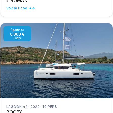
ZIROMON
Voir la fiche →
À partir de
6 000 €
/ sem
LAGOON 42
2024
10 PERS.
BOOBY