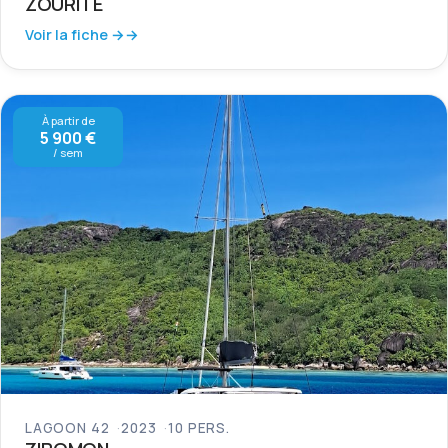
ZOURITE
Voir la fiche →
À partir de
5 900 €
/ sem
LAGOON 42
2023
10 PERS.