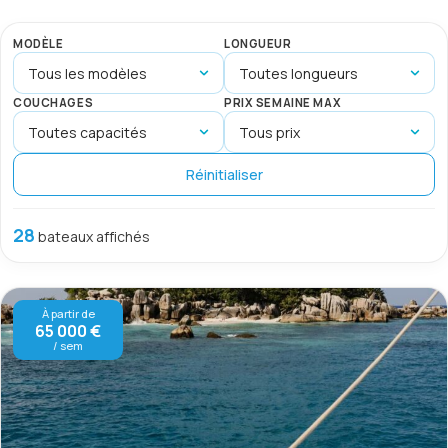
MODÈLE
LONGUEUR
COUCHAGES
PRIX SEMAINE MAX
Réinitialiser
28
bateaux affichés
À partir de
65 000 €
/ sem