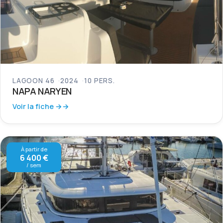
LAGOON 46
2024
10 PERS.
NAPA NARYEN
Voir la fiche →
À partir de
6 400 €
/ sem