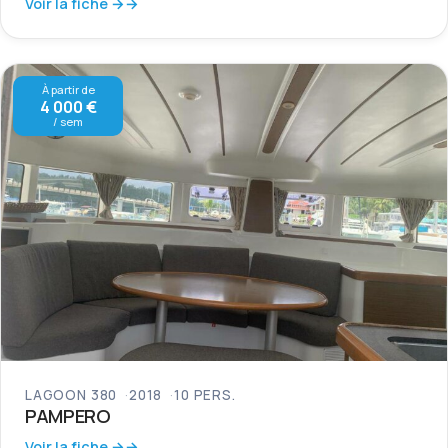
Voir la fiche →
À partir de
4 000 €
/ sem
LAGOON 380
2018
10 PERS.
PAMPERO
Voir la fiche →