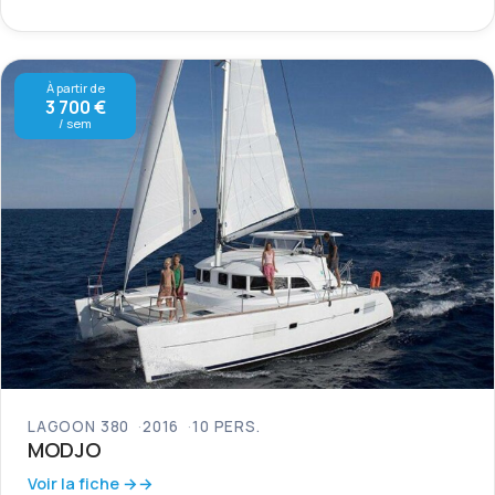
À partir de
3 700 €
/ sem
LAGOON 380
2016
10 PERS.
MODJO
Voir la fiche →