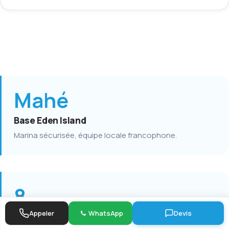
Mahé
Base Eden Island
Marina sécurisée, équipe locale francophone.
8
Appeler
WhatsApp
Devis
Catamarans Lagoon