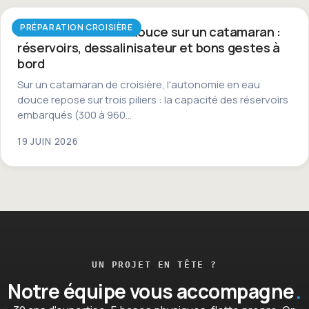
PRÉPARATION CROISIÈRE
Autonomie en eau douce sur un catamaran :
réservoirs, dessalinisateur et bons gestes à
bord
Sur un catamaran de croisière, l'autonomie en eau
douce repose sur trois piliers : la capacité des réservoirs
embarqués (300 à 960…
19 JUIN 2026
UN PROJET EN TÊTE ?
Notre équipe vous accompagne