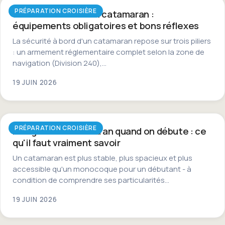
PRÉPARATION CROISIÈRE
Sécurité à bord d'un catamaran :
équipements obligatoires et bons réflexes
La sécurité à bord d'un catamaran repose sur trois piliers
: un armement réglementaire complet selon la zone de
navigation (Division 240),…
19 JUIN 2026
PRÉPARATION CROISIÈRE
Naviguer en catamaran quand on débute : ce
qu'il faut vraiment savoir
Un catamaran est plus stable, plus spacieux et plus
accessible qu'un monocoque pour un débutant - à
condition de comprendre ses particularités…
19 JUIN 2026