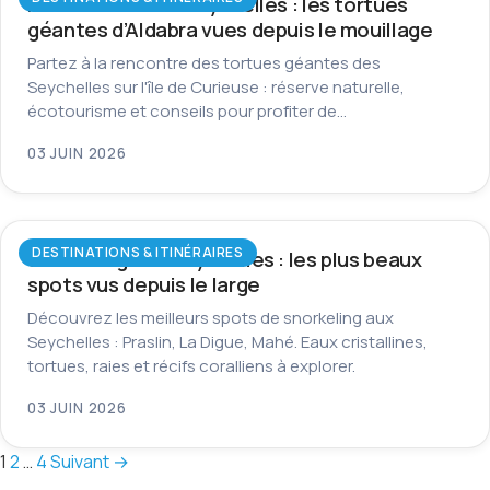
Île Curieuse aux Seychelles : les tortues
géantes d’Aldabra vues depuis le mouillage
Partez à la rencontre des tortues géantes des
Seychelles sur l'île de Curieuse : réserve naturelle,
écotourisme et conseils pour profiter de…
03 JUIN 2026
DESTINATIONS & ITINÉRAIRES
Snorkeling aux Seychelles : les plus beaux
spots vus depuis le large
Découvrez les meilleurs spots de snorkeling aux
Seychelles : Praslin, La Digue, Mahé. Eaux cristallines,
tortues, raies et récifs coralliens à explorer.
03 JUIN 2026
Pagination
1
2
…
4
Suivant →