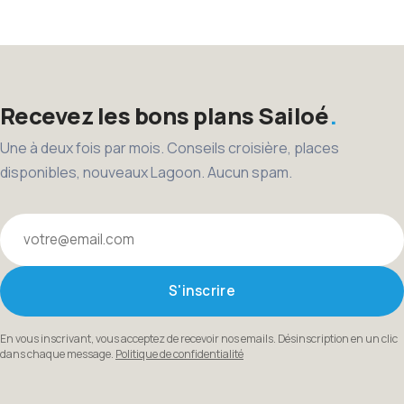
des
publications
Recevez les bons plans Sailoé
Une à deux fois par mois. Conseils croisière, places
disponibles, nouveaux Lagoon. Aucun spam.
Votre email
S'inscrire
En vous inscrivant, vous acceptez de recevoir nos emails. Désinscription en un clic
dans chaque message.
Politique de confidentialité