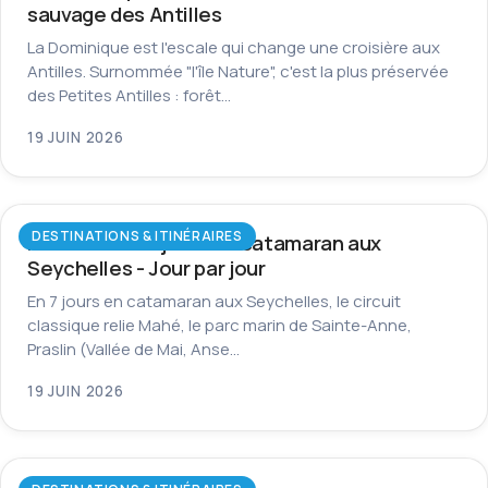
sauvage des Antilles
La Dominique est l'escale qui change une croisière aux
Antilles. Surnommée "l'île Nature", c'est la plus préservée
des Petites Antilles : forêt…
19 JUIN 2026
DESTINATIONS & ITINÉRAIRES
Itinéraire de 7 jours en catamaran aux
Seychelles - Jour par jour
En 7 jours en catamaran aux Seychelles, le circuit
classique relie Mahé, le parc marin de Sainte-Anne,
Praslin (Vallée de Mai, Anse…
19 JUIN 2026