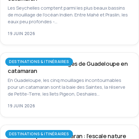
Les Seychelles comptent parmi les plus beaux bassins
de mouillage de l'océan Indien. Entre Mahé et Praslin, les
eaux peu profondes -…
19 JUIN 2026
DESTINATIONS & ITINÉRAIRES
Les plus beaux mouillages de Guadeloupe en
catamaran
En Guadeloupe, les cinq mouillages incontournables
pour un catamaran sont la baie des Saintes, la réserve
de Petite-Terre, les îlets Pigeon, Deshaies…
19 JUIN 2026
DESTINATIONS & ITINÉRAIRES
La Dominique en catamaran : l’escale nature