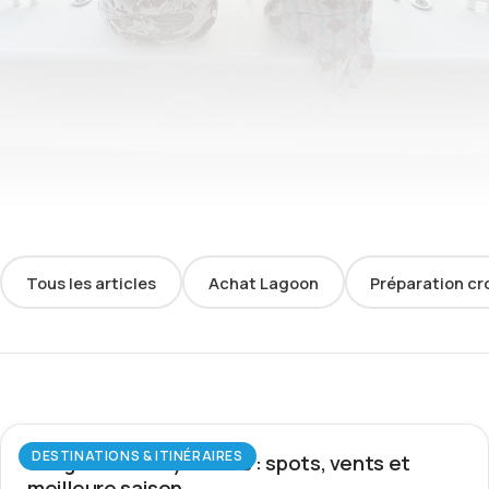
Tous les articles
Achat Lagoon
Préparation cr
DESTINATIONS & ITINÉRAIRES
Wingfoil aux Seychelles : spots, vents et
meilleure saison