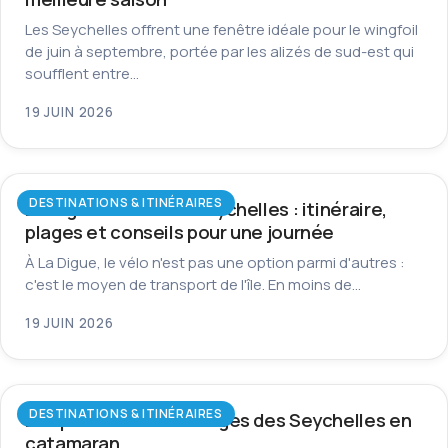
Les Seychelles offrent une fenêtre idéale pour le wingfoil
de juin à septembre, portée par les alizés de sud-est qui
soufflent entre…
19 JUIN 2026
DESTINATIONS & ITINÉRAIRES
La Digue à vélo aux Seychelles : itinéraire,
plages et conseils pour une journée
À La Digue, le vélo n'est pas une option parmi d'autres :
c'est le moyen de transport de l'île. En moins de…
19 JUIN 2026
DESTINATIONS & ITINÉRAIRES
Les plus beaux mouillages des Seychelles en
catamaran