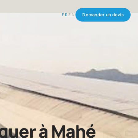
FR
EN
Demander un devis
rquer à Mahé