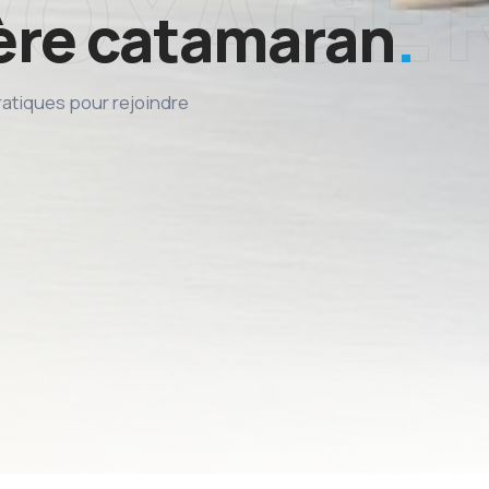
ière catamaran
ratiques pour rejoindre