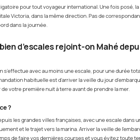
obligatoire pour tout voyageur international. Une fois posé, l
apitale Victoria, dans la même direction. Pas de corresponda
bord dans la journée.
ien d’escales rejoint-on Mahé depui
aison s’effectue avec au moins une escale, pour une durée tot
andation habituelle est d’arriver la veille du jour d’embar
e votre première nuit à terre avant de prendre la mer.
ce ?
puis les grandes villes françaises, avec une escale dans 
ment et le trajet vers la marina. Arriver la veille de l’emb
emps de faire vos dernières courses et vous évitez toute t