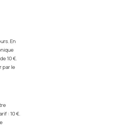
ours. En
onique
de 10 €.
 par le
tre
if : 10 €.
de