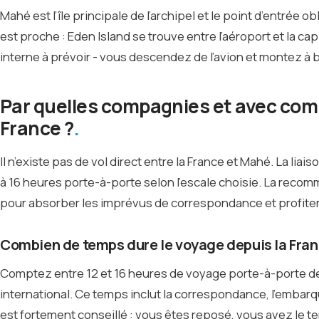
Mahé est l’île principale de l’archipel et le point d’entrée 
est proche : Eden Island se trouve entre l’aéroport et la c
interne à prévoir - vous descendez de l’avion et montez à 
Par quelles compagnies et avec comb
France ?
Il n’existe pas de vol direct entre la France et Mahé. La li
à 16 heures porte-à-porte selon l’escale choisie. La recomm
pour absorber les imprévus de correspondance et profiter d
Combien de temps dure le voyage depuis la Fran
Comptez entre 12 et 16 heures de voyage porte-à-porte de
international. Ce temps inclut la correspondance, l’embarque
est fortement conseillé : vous êtes reposé, vous avez le t