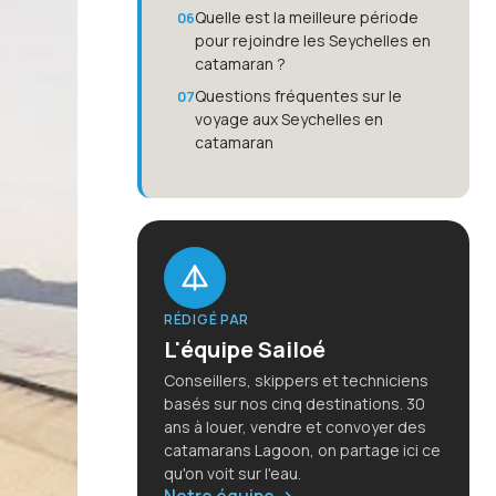
Quelle est la meilleure période
pour rejoindre les Seychelles en
catamaran ?
Questions fréquentes sur le
voyage aux Seychelles en
catamaran
RÉDIGÉ PAR
L'équipe Sailoé
Conseillers, skippers et techniciens
basés sur nos cinq destinations. 30
ans à louer, vendre et convoyer des
catamarans Lagoon, on partage ici ce
qu'on voit sur l'eau.