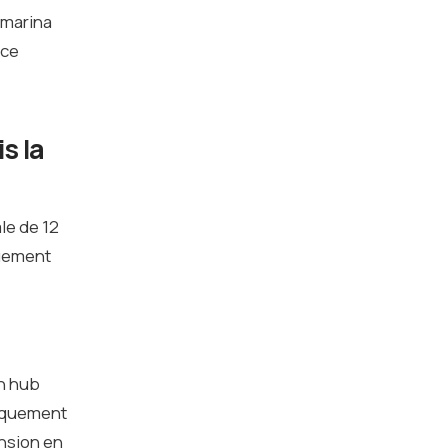
a marina
nce
s la
ale de 12
quement
un hub
arquement
ension en