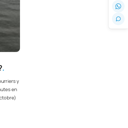
?
ourriers y
inutes en
octobre)