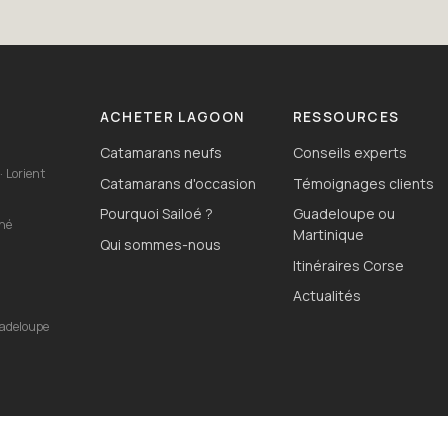
ACHETER LAGOON
RESSOURCES
Catamarans neufs
Conseils experts
· Lorient
Catamarans d'occasion
Témoignages clients
Pourquoi Sailoé ?
Guadeloupe ou
ahé
Martinique
Qui sommes-nous
Itinéraires Corse
o
Actualités
uadeloupe