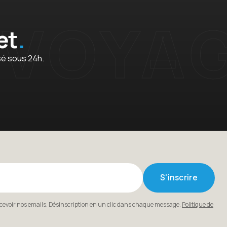
et
sé sous 24h.
S'inscrire
ecevoir nos emails. Désinscription en un clic dans chaque message.
Politique de