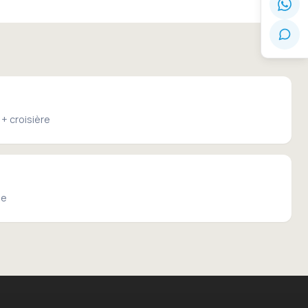
+ croisière
se