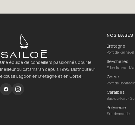
NOS BASES
Bretagne
Port de Kernevel 
Seychelles
Une équipe de conseillers passionnés pour le
Eden Island · M
meilleur du catamaran depuis 1995. Distributeur
exclusif Lagoon en Bretagne et en Corse.
Corse
Port de Bonifaci
Caraïbes
Bas-du-Fort · G
Polynésie
Sur demande