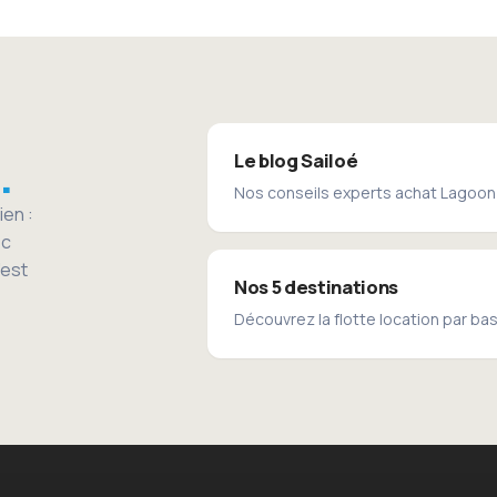
Le blog Sailoé
Nos conseils experts achat Lagoon 
ien :
ec
'est
Nos 5 destinations
Découvrez la flotte location par ba