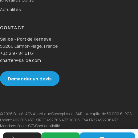
Actualités
CONTACT
Sailoé - Port de Kernevel
56260 Larmor-Plage, France
+33 2 97 84 61 61
charter@sailoe.com
Demander un devis
© 2026 Sailoé · ACV Atlantique Concept Voile · SARL au capital de 30 000 € · RCS
Lorient 492 706 437 · SIRET 492 706 437 00018 · TVA FR52492706437
Mentions légales
CGV
Confidentialité