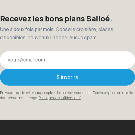
Recevez les bons plans Sailoé
Une à deux fois par mois. Conseils croisière, places
disponibles, nouveaux Lagoon. Aucun spam.
Votre email
S'inscrire
En vous inscrivant, vous acceptez de recevoir nos emails. Désinscription en un clic
dans chaque message.
Politique de confidentialité