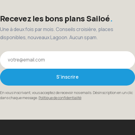
Recevez les bons plans Sailoé
Une à deux fois par mois. Conseils croisière, places
disponibles, nouveaux Lagoon. Aucun spam.
Votre email
S'inscrire
En vous inscrivant, vous acceptez de recevoir nos emails. Désinscription en un clic
dans chaque message.
Politique de confidentialité