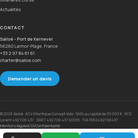
Actualités
CONTACT
Sailoé - Port de Kernevel
56260 Larmor-Plage, France
+33 2 97 84 61 61
charter@sailoe.com
Demander un devis
© 2026 Sailoé · ACV Atlantique Concept Voile · SARL au capital de 30 000 € · RCS
Lorient 492 706 437 · SIRET 492 706 437 00018 · TVA FR52492706437
Mentions légales
CGV
Confidentialité