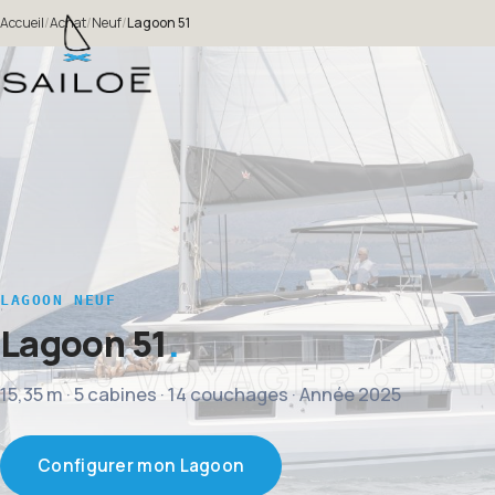
Accueil
/
Achat
/
Neuf
/
Lagoon 51
LAGOON NEUF
Lagoon 51
15,35 m · 5 cabines · 14 couchages · Année 2025
Configurer mon Lagoon