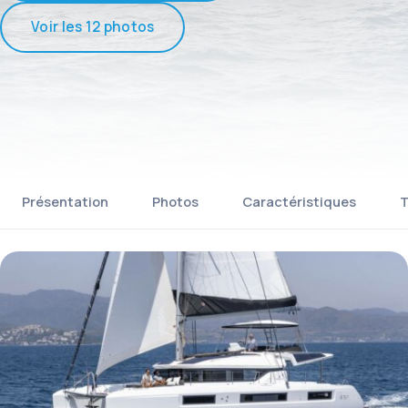
Voir les 12 photos
Présentation
Photos
Caractéristiques
T