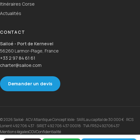
Itinéraires Corse
Actualités
CONTACT
Sailoé - Port de Kernevel
56260 Larmor-Plage, France
+33 2 97 84 61 61
charter@sailoe.com
Demander un devis
© 2026 Sailoé · ACV Atlantique Concept Voile · SARL au capital de 30 000 € · RCS
Lorient 492 706 437 · SIRET 492 706 437 00018 · TVA FR52492706437
Mentions légales
CGV
Confidentialité