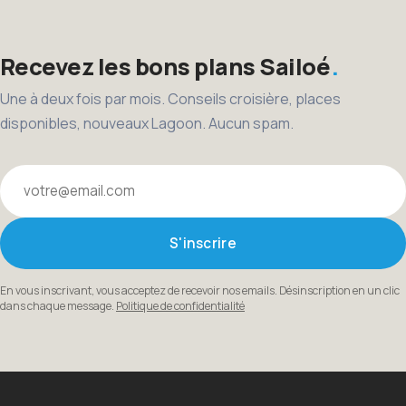
Recevez les bons plans Sailoé
Une à deux fois par mois. Conseils croisière, places
disponibles, nouveaux Lagoon. Aucun spam.
Votre email
S'inscrire
En vous inscrivant, vous acceptez de recevoir nos emails. Désinscription en un clic
dans chaque message.
Politique de confidentialité