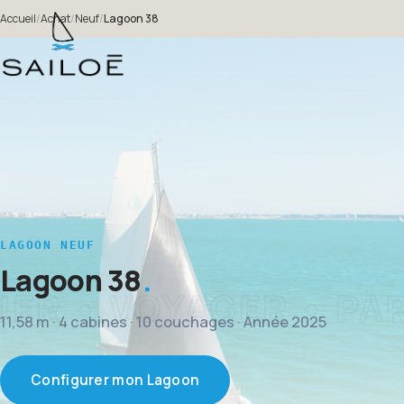
Accueil
/
Achat
/
Neuf
/
Lagoon 38
LAGOON NEUF
Lagoon 38
11,58 m · 4 cabines · 10 couchages · Année 2025
Configurer mon Lagoon