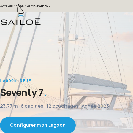
Accueil
/
Achat
/
Neuf
/
Seventy 7
LAGOON NEUF
Seventy 7
23,77 m · 6 cabines · 12 couchages · Année 2025
Configurer mon Lagoon