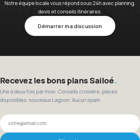
Notre équipe locale vous répond sous 24h avec planning,
devis et conseils itinéraires.
Démarrer ma discussion
Recevez les bons plans Sailoé
Une à deux fois par mois. Conseils croisière, places
disponibles, nouveaux Lagoon. Aucun spam.
Votre email